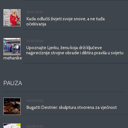
29.07.2026.
Kada odlučiš živjeti svoje snove, a ne tuđa
očekivanja
20.07.2026.
Upoznajte Ljerku, ženu koja drži ključeve
najpreciznije strojne obrade i diktira pravila u svijetu
mehanike
PAUZA
06.08.2026.
Bugatti Destrier: skulptura stvorena za vječnost
06.08.2026.