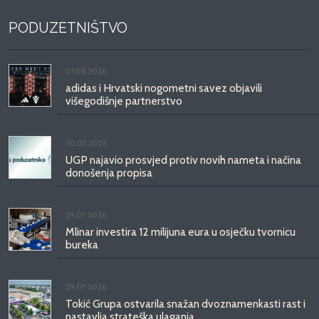
PODUZETNIŠTVO
01.08.2026.
adidas i Hrvatski nogometni savez objavili
višegodišnje partnerstvo
30.07.2026.
UGP najavio prosvjed protiv novih nameta i načina
donošenja propisa
29.07.2026.
Mlinar investira 12 milijuna eura u osječku tvornicu
bureka
29.07.2026.
Tokić Grupa ostvarila snažan dvoznamenkasti rast i
nastavlja strateška ulaganja