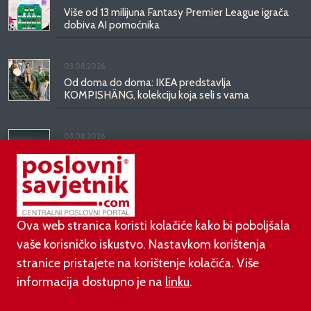
Više od 13 milijuna Fantasy Premier League igrača
dobiva AI pomoćnika
03.08.2026.
Od doma do doma: IKEA predstavlja
KOMPISHÄNG, kolekciju koja seli s vama
03.08.2026.
Kineski BYD predstavio luksuznu limuzinu veću od
Mercedesove S-klase, obećava domet do 1.000
kilometara
Ova web stranica koristi kolačiće kako bi poboljšala
vaše korisničko iskustvo. Nastavkom korištenja
stranice pristajete na korištenje kolačića. Više
informacija dostupno je na
linku
.
©
poslovni-savjetnik.com član je