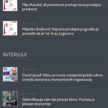
Filip Macukić: AI pismenost postaje nova prodajna
prednost
08.07.2026.
Miljenko Bošković: Najveća prodajna pogreška je
pomisliti da je 'ne' kraj razgovora
INTERVJUI
06.08.2026.
Daryl Upsall: Ništa ne može zamijeniti ljudski odnos
između donatora i humanitarnih organizacija
30.07.2026.
Elektrifikacija više nije pitanje klime. Postala je
pitanje ekonomije.