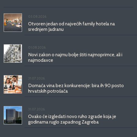
03.08.2026.
Otvoren jedan od najvećih family hotela na
srednjem Jadranu
01.08.2026.
Novi zakon o najmu bolje štiti najmoprimce, ali i
najmodavce
31.07.2026.
Domaća vina bez konkurencije: bira ih 90 posto
hrvatskih potrošača
31.07.2026.
Ovako će izgledati novo ruho zgrade koja je
godinama ruglo zapadnog Zagreba