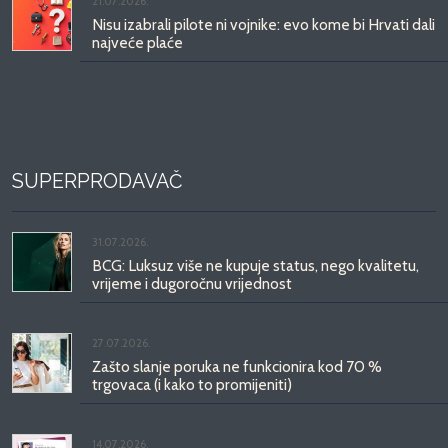
21.07.2026.
Nisu izabrali pilote ni vojnike: evo kome bi Hrvati dali
najveće plaće
SUPERPRODAVAČ
31.07.2026.
BCG: Luksuz više ne kupuje status, nego kvalitetu,
vrijeme i dugoročnu vrijednost
27.07.2026.
Zašto slanje poruka ne funkcionira kod 70 %
trgovaca (i kako to promijeniti)
14.07.2026.