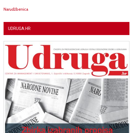
Narudžbenica
UDRUGA.HR