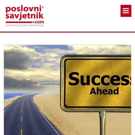
Skoči na glavni sadržaj