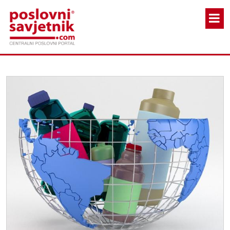
Skoči na glavni sadržaj