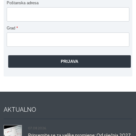
Poštanska adresa
Grad
*
AKTUALNO
07.08.2026.
Pripremite se za velike promjene: Od siječnja 2027.