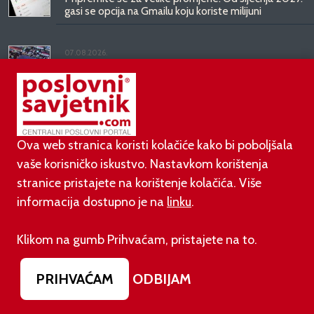
gasi se opcija na Gmailu koju koriste milijuni
07.08.2026.
Prije dva dana EU je uveo nova pravila za sve koji
rade AI sadržaj: kazne su velike!
03.08.2026.
Otvoren jedan od najvećih family hotela na
Ova web stranica koristi kolačiće kako bi poboljšala
srednjem Jadranu
vaše korisničko iskustvo. Nastavkom korištenja
stranice pristajete na korištenje kolačića. Više
01.08.2026.
informacija dostupno je na
linku
.
Novi zakon o najmu bolje štiti najmoprimce, ali i
najmodavce
Klikom na gumb Prihvaćam, pristajete na to.
PRIHVAĆAM
ODBIJAM
PODUZETNIŠTVO