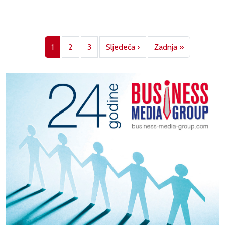
Pagination
Next page
Last page
1
2
3
Sljedeća ›
Zadnja »