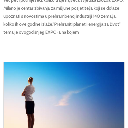
Već pet i pol mjeseci, koliko traje najveća svjetska izložba EXPO,
Milano je centar zbivanja za milijune posjetitelja koji se dolaze
upoznati s novostima u prehrambenoj industriji 140 zemalja,
koliko ih ove godine izlaže."Prehraniti planet i energija za život"
tema je ovogodišnjeg EXPO-a na kojem