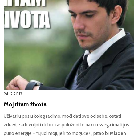
24.12.2013.
Moj ritam života
Uživati u poslu kojeg radimo, moći dati sve od sebe, ostati
zdravi, zadovoljni i dobro raspoloženi te nakon svega imati još
puno energije – “Ljudi moji, je li to moguće?”, pitao bi
Mladen