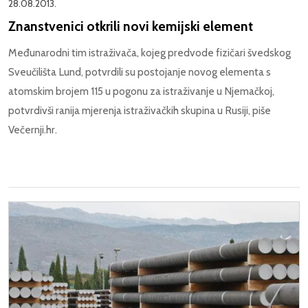
28.08.2013.
Znanstvenici otkrili novi kemijski element
Međunarodni tim istraživača, kojeg predvode fizičari švedskog
Sveučilišta Lund, potvrdili su postojanje novog elementa s
atomskim brojem 115 u pogonu za istraživanje u Njemačkoj,
potvrdivši ranija mjerenja istraživačkih skupina u Rusiji, piše
Večernji.hr.