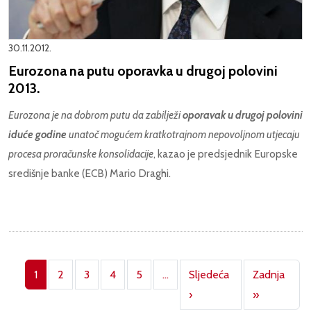
30.11.2012.
Eurozona na putu oporavka u drugoj polovini
2013.
Eurozona je na dobrom putu da zabilježi
oporavak u drugoj polovini
iduće godine
unatoč mogućem kratkotrajnom nepovoljnom utjecaju
procesa proračunske konsolidacije
, kazao je predsjednik Europske
središnje banke (ECB) Mario Draghi.
Pagination
1
2
3
4
5
…
Sljedeća
Zadnja
Next page
Last page
›
»