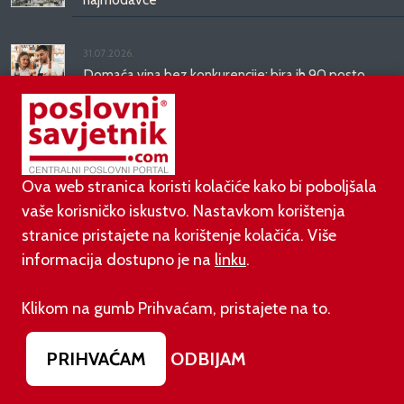
31.07.2026.
Domaća vina bez konkurencije: bira ih 90 posto
hrvatskih potrošača
31.07.2026.
Ovako će izgledati novo ruho zgrade koja je
godinama ruglo zapadnog Zagreba
Ova web stranica koristi kolačiće kako bi poboljšala
vaše korisničko iskustvo. Nastavkom korištenja
stranice pristajete na korištenje kolačića. Više
informacija dostupno je na
linku
.
PODUZETNIŠTVO
Klikom na gumb Prihvaćam, pristajete na to.
01.08.2026.
adidas i Hrvatski nogometni savez objavili
višegodišnje partnerstvo
PRIHVAĆAM
ODBIJAM