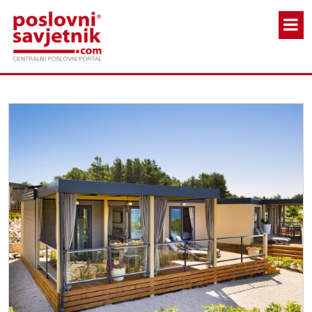
Skoči na glavni sadržaj