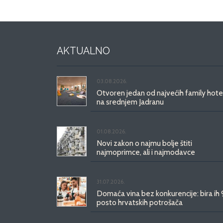
AKTUALNO
03.08.2026.
Otvoren jedan od najvećih family hote
na srednjem Jadranu
01.08.2026.
Novi zakon o najmu bolje štiti
najmoprimce, ali i najmodavce
31.07.2026.
Domaća vina bez konkurencije: bira ih
posto hrvatskih potrošača