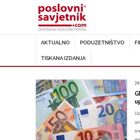
Main navigation
AKTUALNO
PODUZETNIŠTVO
F
TISKANA IZDANJA
29
G
u
Ud
un
sr
mi