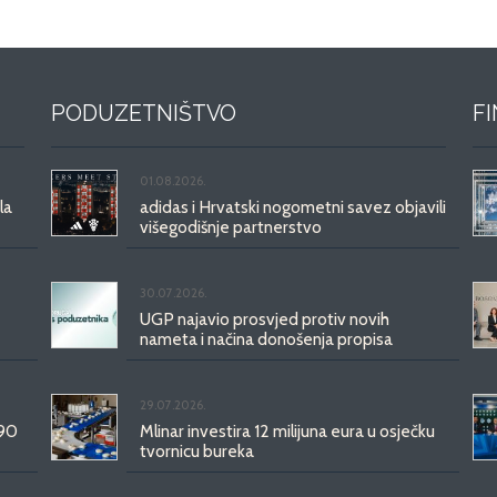
PODUZETNIŠTVO
F
01.08.2026.
la
adidas i Hrvatski nogometni savez objavili
višegodišnje partnerstvo
30.07.2026.
UGP najavio prosvjed protiv novih
nameta i načina donošenja propisa
29.07.2026.
 90
Mlinar investira 12 milijuna eura u osječku
tvornicu bureka