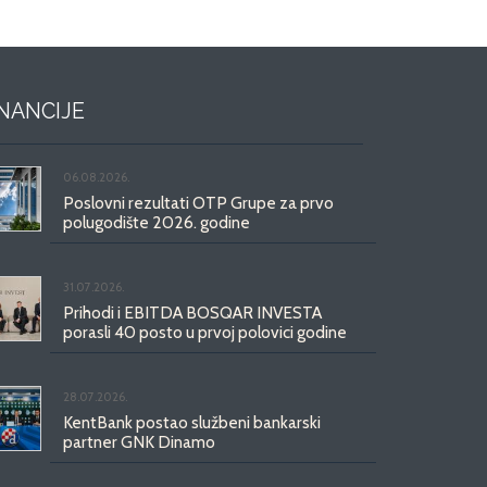
INANCIJE
06.08.2026.
Poslovni rezultati OTP Grupe za prvo
polugodište 2026. godine
31.07.2026.
Prihodi i EBITDA BOSQAR INVESTA
porasli 40 posto u prvoj polovici godine
28.07.2026.
KentBank postao službeni bankarski
partner GNK Dinamo