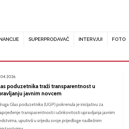
Skoči na glavni sadržaj
INANCIJE
SUPERPRODAVAČ
INTERVJUI
FOTO
.04.2026.
las poduzetnika traži transparentnost u
pravljanju javnim novcem
ruga Glas poduzetnika (UGP) pokrenula je inicijativu za
aprjeđenje transparentnosti i učinkovitosti upravljanja javnim
edstvima, uputivši u srijedu svoje prijedloge nadležnim
nistarstvima.