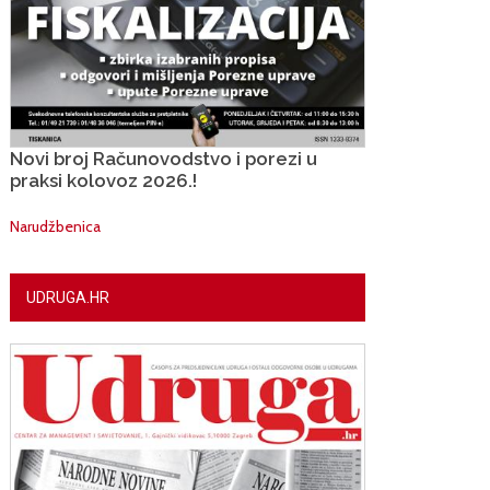
Novi broj Računovodstvo i porezi u
praksi kolovoz 2026.!
Narudžbenica
UDRUGA.HR