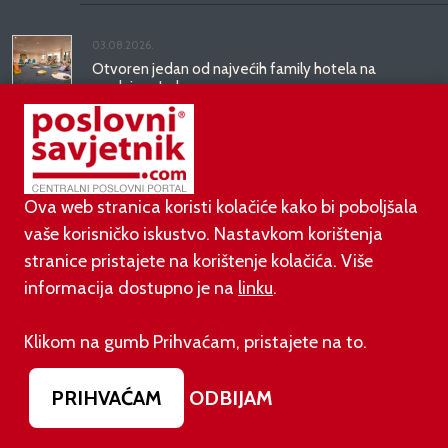
03.08.2026.
Otvoren jedan od najvećih family hotela na
srednjem Jadranu
01.08.2026.
Novi zakon o najmu bolje štiti najmoprimce, ali i
najmodavce
Ova web stranica koristi kolačiće kako bi poboljšala
vaše korisničko iskustvo. Nastavkom korištenja
stranice pristajete na korištenje kolačića. Više
PODUZETNIŠTVO
informacija dostupno je na
linku
.
01.08.2026.
Klikom na gumb Prihvaćam, pristajete na to.
adidas i Hrvatski nogometni savez objavili
višegodišnje partnerstvo
PRIHVAĆAM
ODBIJAM
30.07.2026.