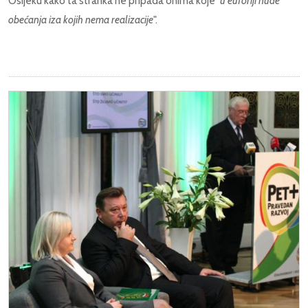
Osijeku kako ta stranka ne pripada onima koje
"u euforiji nude
obećanja iza kojih nema realizacije
".