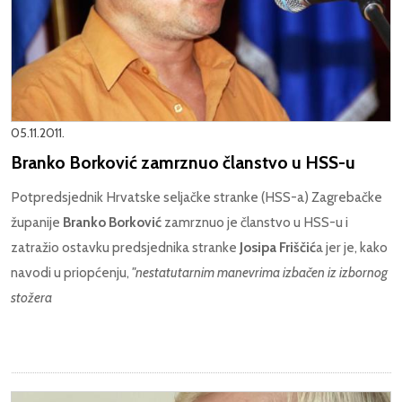
05.11.2011.
Branko Borković zamrznuo članstvo u HSS-u
Potpredsjednik Hrvatske seljačke stranke (HSS-a) Zagrebačke
županije
Branko Borković
zamrznuo je članstvo u HSS-u i
zatražio ostavku predsjednika stranke
Josipa Friščić
a jer je, kako
navodi u priopćenju,
"nestatutarnim manevrima izbačen iz izbornog
stožera