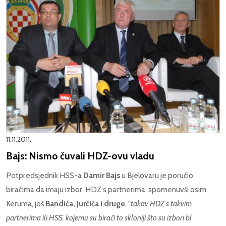
11.11.2011.
Bajs: Nismo čuvali HDZ-ovu vladu
Potpredsjednik HSS-a
Damir Bajs
u Bjelovaru je poručio
biračima da imaju izbor, HDZ s partnerima, spomenuvši osim
Keruma, još
Bandića, Jurčića i druge
, "
takav HDZ s takvim
partnerima ili HSS, kojemu su birači to skloniji što su izbori bl