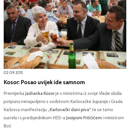
02.09.2011.
Kosor: Posao uvijek ide samnom
Premijerka
Jadranka Kosor
je s ministrima iz svoje Vlade obišla
potpuno nenajavljeno s vodstvom Karlovačke županije i Grada
Karlovca manifestaciju
„Karlovački dani piva“
te se tamo
susrela i s predsjednikom HSS-a
Josipom Friščićem
i ministrom
Bož