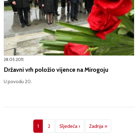
28.05.2011.
Državni vrh položio vijence na Mirogoju
U povodu 20.
Pagination
Next page
Last page
1
2
Sljedeća ›
Zadnja »