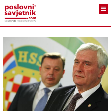
Skoči na glavni sadržaj