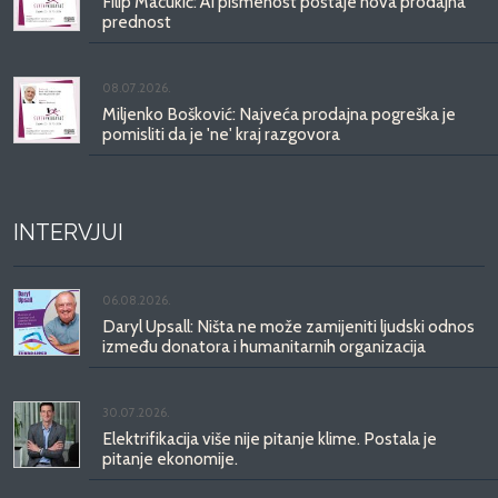
Filip Macukić: AI pismenost postaje nova prodajna
prednost
08.07.2026.
Miljenko Bošković: Najveća prodajna pogreška je
pomisliti da je 'ne' kraj razgovora
INTERVJUI
06.08.2026.
Daryl Upsall: Ništa ne može zamijeniti ljudski odnos
između donatora i humanitarnih organizacija
30.07.2026.
Elektrifikacija više nije pitanje klime. Postala je
pitanje ekonomije.