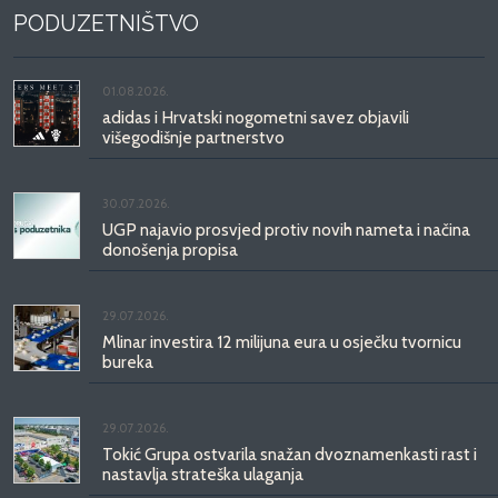
PODUZETNIŠTVO
01.08.2026.
adidas i Hrvatski nogometni savez objavili
višegodišnje partnerstvo
30.07.2026.
UGP najavio prosvjed protiv novih nameta i načina
donošenja propisa
29.07.2026.
Mlinar investira 12 milijuna eura u osječku tvornicu
bureka
29.07.2026.
Tokić Grupa ostvarila snažan dvoznamenkasti rast i
nastavlja strateška ulaganja