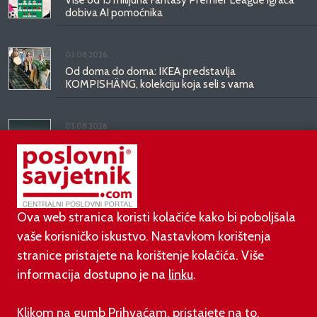
dobiva AI pomoćnika
03.08.2026.
Od doma do doma: IKEA predstavlja
KOMPISHÄNG, kolekciju koja seli s vama
03.08.2026.
Kineski BYD predstavio luksuznu limuzinu veću od
Mercedesove S-klase, obećava domet do 1.000
kilometara
Ova web stranica koristi kolačiće kako bi poboljšala
vaše korisničko iskustvo. Nastavkom korištenja
stranice pristajete na korištenje kolačića. Više
informacija dostupno je na
linku
.
©
poslovni-savjetnik.com član je
Klikom na gumb Prihvaćam, pristajete na to.