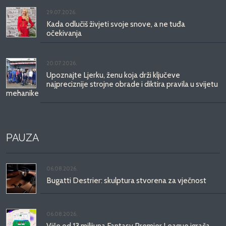
29.07.2026.
Kada odlučiš živjeti svoje snove, a ne tuđa
očekivanja
20.07.2026.
Upoznajte Ljerku, ženu koja drži ključeve
najpreciznije strojne obrade i diktira pravila u svijetu
mehanike
PAUZA
06.08.2026.
Bugatti Destrier: skulptura stvorena za vječnost
06.08.2026.
Više od 13 milijuna Fantasy Premier League igrača