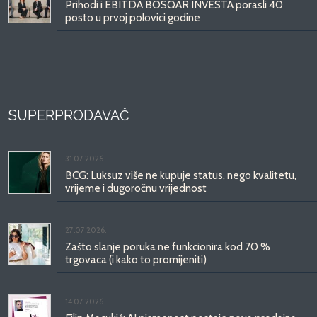
Prihodi i EBITDA BOSQAR INVESTA porasli 40
posto u prvoj polovici godine
SUPERPRODAVAČ
31.07.2026.
BCG: Luksuz više ne kupuje status, nego kvalitetu,
vrijeme i dugoročnu vrijednost
27.07.2026.
Zašto slanje poruka ne funkcionira kod 70 %
trgovaca (i kako to promijeniti)
14.07.2026.