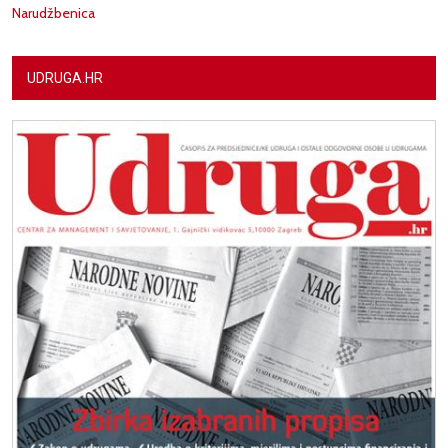
Narudžbenica
UDRUGA.HR