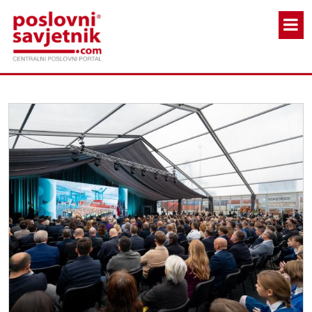
Skoči na glavni sadržaj