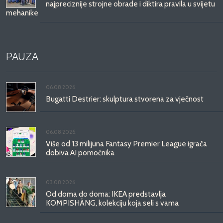
najpreciznije strojne obrade i diktira pravila u svijetu
mehanike
PAUZA
06.08.2026.
Bugatti Destrier: skulptura stvorena za vječnost
06.08.2026.
Više od 13 milijuna Fantasy Premier League igrača
dobiva AI pomoćnika
03.08.2026.
Od doma do doma: IKEA predstavlja
KOMPISHÄNG, kolekciju koja seli s vama