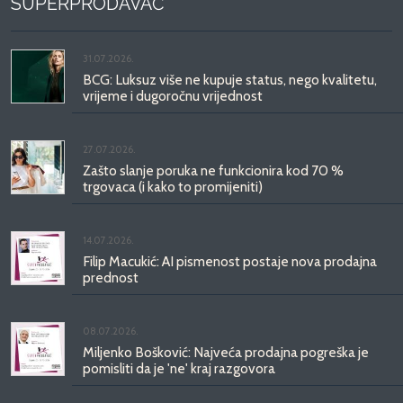
SUPERPRODAVAČ
31.07.2026.
BCG: Luksuz više ne kupuje status, nego kvalitetu,
vrijeme i dugoročnu vrijednost
27.07.2026.
Zašto slanje poruka ne funkcionira kod 70 %
trgovaca (i kako to promijeniti)
14.07.2026.
Filip Macukić: AI pismenost postaje nova prodajna
prednost
08.07.2026.
Miljenko Bošković: Najveća prodajna pogreška je
pomisliti da je 'ne' kraj razgovora