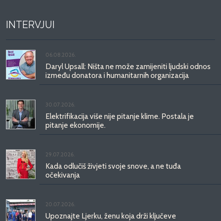
INTERVJUI
06.08.2026.
Daryl Upsall: Ništa ne može zamijeniti ljudski odnos
između donatora i humanitarnih organizacija
30.07.2026.
Elektrifikacija više nije pitanje klime. Postala je
pitanje ekonomije.
29.07.2026.
Kada odlučiš živjeti svoje snove, a ne tuđa
očekivanja
20.07.2026.
Upoznajte Ljerku, ženu koja drži ključeve