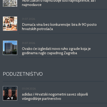
Novi zakon o najmu bolje štiti najmoprimce, ali i
najmodavce
31.07.2026.
Domaća vina bez konkurencije: bira ih 90 posto
hrvatskih potrošača
31.07.2026.
Ovako će izgledati novo ruho zgrade koja je
godinama ruglo zapadnog Zagreba
PODUZETNIŠTVO
01.08.2026.
adidas i Hrvatski nogometni savez objavili
višegodišnje partnerstvo