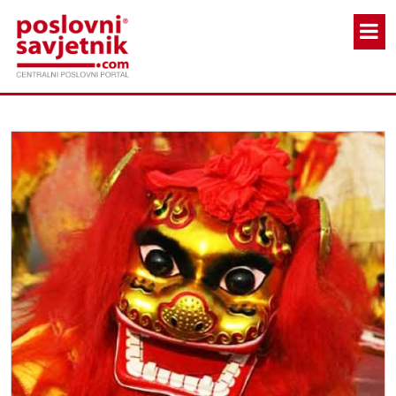
Skoči na glavni sadržaj