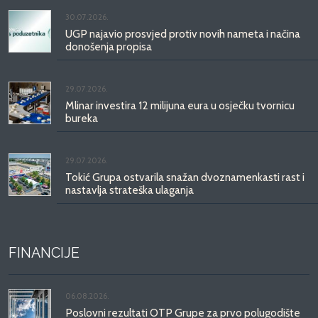
30.07.2026.
UGP najavio prosvjed protiv novih nameta i načina
donošenja propisa
29.07.2026.
Mlinar investira 12 milijuna eura u osječku tvornicu
bureka
29.07.2026.
Tokić Grupa ostvarila snažan dvoznamenkasti rast i
nastavlja strateška ulaganja
FINANCIJE
06.08.2026.
Poslovni rezultati OTP Grupe za prvo polugodište