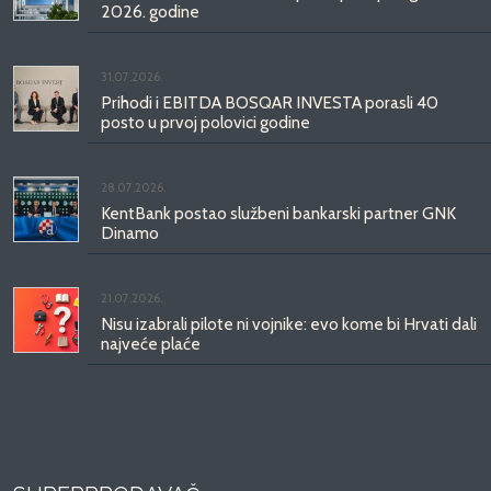
2026. godine
31.07.2026.
Prihodi i EBITDA BOSQAR INVESTA porasli 40
posto u prvoj polovici godine
28.07.2026.
KentBank postao službeni bankarski partner GNK
Dinamo
21.07.2026.
Nisu izabrali pilote ni vojnike: evo kome bi Hrvati dali
najveće plaće