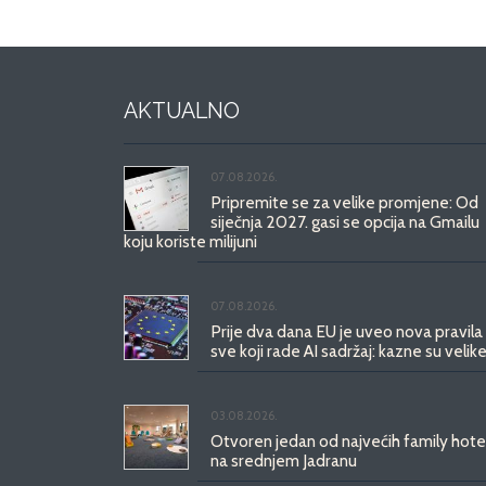
AKTUALNO
07.08.2026.
Pripremite se za velike promjene: Od
siječnja 2027. gasi se opcija na Gmailu
koju koriste milijuni
07.08.2026.
Prije dva dana EU je uveo nova pravila
sve koji rade AI sadržaj: kazne su velike
03.08.2026.
Otvoren jedan od najvećih family hote
na srednjem Jadranu