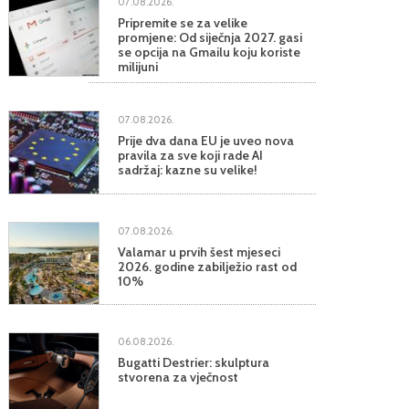
07.08.2026.
Pripremite se za velike
promjene: Od siječnja 2027. gasi
se opcija na Gmailu koju koriste
milijuni
07.08.2026.
Prije dva dana EU je uveo nova
pravila za sve koji rade AI
sadržaj: kazne su velike!
07.08.2026.
Valamar u prvih šest mjeseci
2026. godine zabilježio rast od
10%
06.08.2026.
Bugatti Destrier: skulptura
stvorena za vječnost