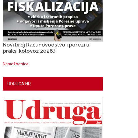
Novi broj Računovodstvo i porezi u
praksi kolovoz 2026.!
Narudžbenica
UDRUGA.HR