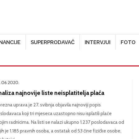
Skoči na glavni sadržaj
INANCIJE
SUPERPRODAVAČ
INTERVJUI
FOTO
.06.2020.
aliza najnovije liste neisplatitelja plaća
rezna uprava je 27. svibnja objavila najnoviji popis
slodavaca koji tri mjeseca uzastopno nisu isplatili plaće
ojim radnicima. Na listi se nalazi ukupno 1.237 poslodavaca od
jih je 1.185 pravnih osoba, a ostatak od 53 čine fizičke osobe,