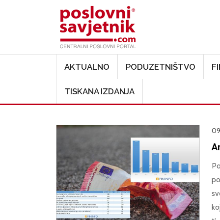
Main navigation
AKTUALNO
PODUZETNIŠTVO
F
TISKANA IZDANJA
09
An
Po
po
sv
ko