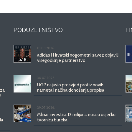
PODUZETNIŠTVO
F
01.08.2026.
adidas i Hrvatski nogometni savez objavili
višegodišnje partnerstvo
30.07.2026.
UGP najavio prosvjed protiv novih
 za
nameta i načina donošenja propisa
!
29.07.2026.
Mlinar investira 12 milijuna eura u osječku
la
tvornicu bureka