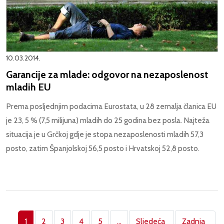
10.03.2014.
Garancije za mlade: odgovor na nezaposlenost
mladih EU
Prema posljednjim podacima Eurostata, u 28 zemalja članica EU
je 23, 5 % (7,5 milijuna) mladih do 25 godina bez posla. Najteža
situacija je u Grčkoj gdje je stopa nezaposlenosti mladih 57,3
posto, zatim Španjolskoj 56,5 posto i Hrvatskoj 52,8 posto.
Pagination
1
2
3
4
5
…
Sljedeća
Zadnja