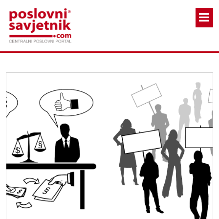
Skoči na glavni sadržaj