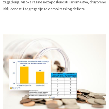
zagađenja, visoke razine nezaposlenosti i siromaštva, društvene
isključenosti i segregacije te demokratskog deficita.