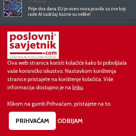
07.08.2026.
Prije dva dana EU je uveo nova pravila za sve koji
rade AI sadržaj: kazne su velike!
03.08.2026.
Otvoren jedan od najvećih family hotela na
srednjem Jadranu
Ova web stranica koristi kolačiće kako bi poboljšala
01.08.2026.
Novi zakon o najmu bolje štiti najmoprimce, ali i
vaše korisničko iskustvo. Nastavkom korištenja
najmodavce
stranice pristajete na korištenje kolačića. Više
informacija dostupno je na
linku
.
PODUZETNIŠTVO
Klikom na gumb Prihvaćam, pristajete na to.
PRIHVAĆAM
ODBIJAM
01.08.2026.
adidas i Hrvatski nogometni savez objavili
višegodišnje partnerstvo