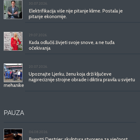
30.07.2026.
Elektrifikacija više nije pitanje klime. Postala je
pitanje ekonomije.
29.07.2026.
Kada odlučiš živjeti svoje snove, a ne tuđa
očekivanja
20.07.2026.
Upoznajte Ljerku, ženu koja drži ključeve
najpreciznije strojne obrade i diktira pravila u svijetu
mehanike
PAUZA
06.08.2026.
Bugatti Destrier: skulptura stvorena za vječnost