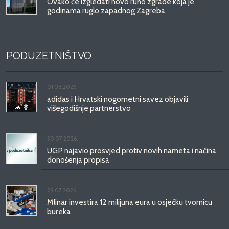
Ovako će izgledati novo ruho zgrade koja je
godinama ruglo zapadnog Zagreba
PODUZETNIŠTVO
01.08.2026.
adidas i Hrvatski nogometni savez objavili
višegodišnje partnerstvo
30.07.2026.
UGP najavio prosvjed protiv novih nameta i načina
donošenja propisa
29.07.2026.
Mlinar investira 12 milijuna eura u osječku tvornicu
bureka