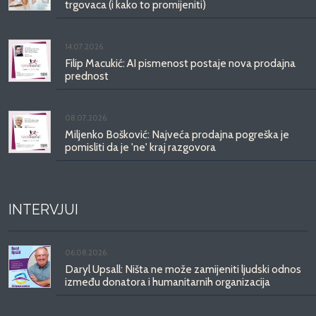
trgovaca (i kako to promijeniti)
14.07.2026.
Filip Macukić: AI pismenost postaje nova prodajna
prednost
08.07.2026.
Miljenko Bošković: Najveća prodajna pogreška je
pomisliti da je 'ne' kraj razgovora
INTERVJUI
06.08.2026.
Daryl Upsall: Ništa ne može zamijeniti ljudski odnos
između donatora i humanitarnih organizacija