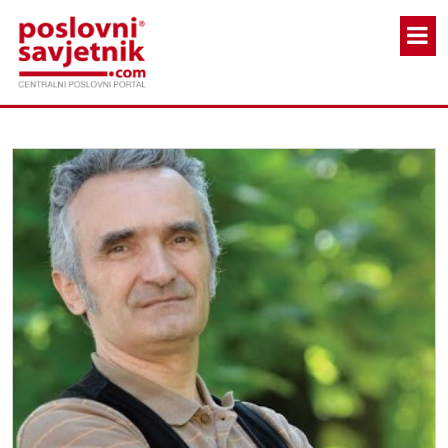
Skoči na glavni sadržaj