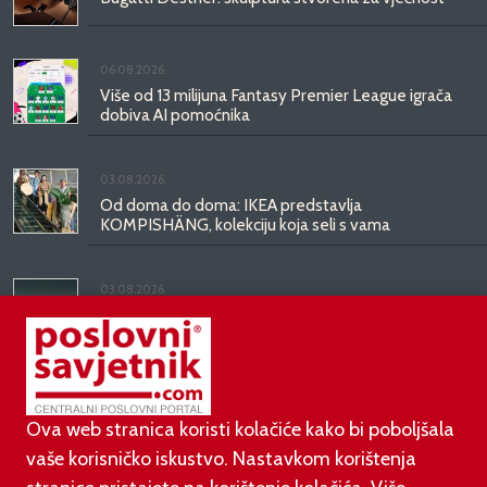
06.08.2026.
Više od 13 milijuna Fantasy Premier League igrača
dobiva AI pomoćnika
03.08.2026.
Od doma do doma: IKEA predstavlja
KOMPISHÄNG, kolekciju koja seli s vama
03.08.2026.
Kineski BYD predstavio luksuznu limuzinu veću od
Mercedesove S-klase, obećava domet do 1.000
kilometara
Ova web stranica koristi kolačiće kako bi poboljšala
vaše korisničko iskustvo. Nastavkom korištenja