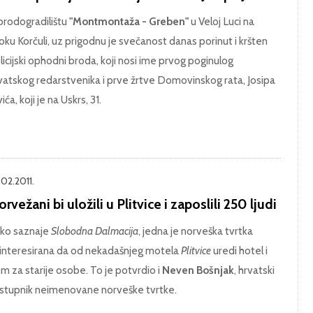
brodogradilištu
"Montmontaža - Greben"
u Veloj Luci na
oku Korčuli, uz prigodnu je svečanost danas porinut i kršten
licijski ophodni broda, koji nosi ime prvog poginulog
vatskog redarstvenika i prve žrtve Domovinskog rata, Josipa
ića, koji je na Uskrs, 31.
.02.2011.
rvežani bi uložili u Plitvice i zaposlili 250 ljudi
ko saznaje
Slobodna Dalmacija
, jedna je norveška tvrtka
interesirana da od nekadašnjeg motela
Plitvice
uredi hotel i
m za starije osobe. To je potvrdio i
Neven Bošnjak
, hrvatski
stupnik neimenovane norveške tvrtke.