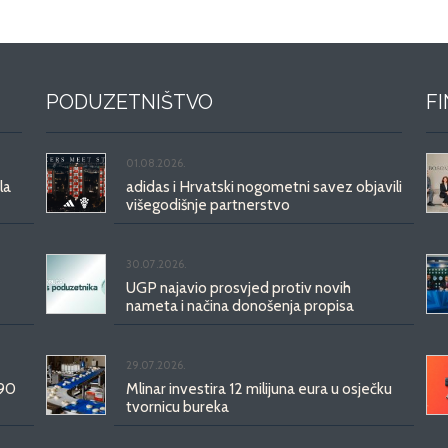
PODUZETNIŠTVO
F
01.08.2026.
la
adidas i Hrvatski nogometni savez objavili
višegodišnje partnerstvo
30.07.2026.
UGP najavio prosvjed protiv novih
nameta i načina donošenja propisa
29.07.2026.
 90
Mlinar investira 12 milijuna eura u osječku
tvornicu bureka