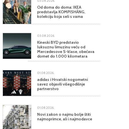
03.08.2026.
Od doma do doma: IKEA
predstavlja KOMPISHÄNG,
kolekciju koja seli s vama
03.08.2026.
Kineski BYD predstavio
luksuznu limuzinu veću od
Mercedesove S-klase, obećava
domet do 1.000 kilometara
01.08.2026.
adidas i Hrvatski nogometni
savez objavili višegodišnje
partnerstvo
01.08.2026.
Novi zakon o najmu bolje štiti
najmoprimce, ali i najmodavce