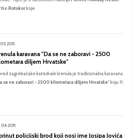
rtke
Rotokor
koje
.05.2011.
renula karavana "Da se ne zaboravi - 2500
ilometara diljem Hrvatske"
pred zagrebačake katedrale krenula je tradicionalna karavana
a se ne zaboravi - 2500 kilometara diljem Hrvatske
" koju 11.
.04.2011.
rinut policijski brod koji nosi ime Josipa Jovića