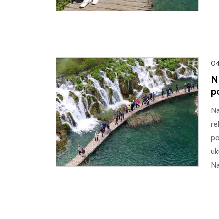
04
Ne
p
Na
re
po
uk
Na