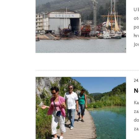
U 
ot
po
hr
Jov
24
No
Ka
za
do
za