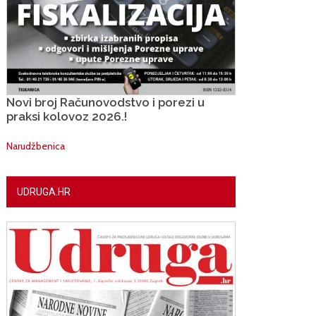
Novi broj Računovodstvo i porezi u
praksi kolovoz 2026.!
Narudžbenica
UDRUGA.HR