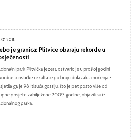
.01.2011.
bo je granica: Plitvice obaraju rekorde u
osjećenosti
cionalni park Plitvička jezera ostvario je u prošloj godini
kordne turističke rezultate po broju dolazaka i noćenja -
sjetila ga je 981 tisuća gostiju, što je pet posto više od
upne posjete zabilježene 2009. godine, objavili su iz
cionalnog parka.