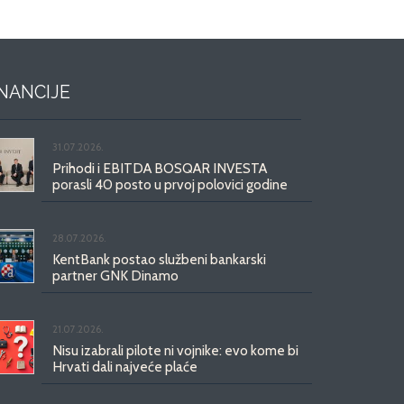
INANCIJE
31.07.2026.
Prihodi i EBITDA BOSQAR INVESTA
porasli 40 posto u prvoj polovici godine
28.07.2026.
KentBank postao službeni bankarski
partner GNK Dinamo
21.07.2026.
Nisu izabrali pilote ni vojnike: evo kome bi
Hrvati dali najveće plaće