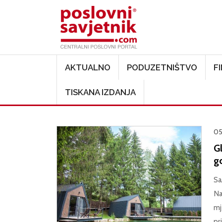
Main navigation
AKTUALNO
PODUZETNIŠTVO
F
TISKANA IZDANJA
05
G
g
Sa
Na
mj
pr