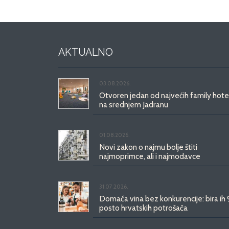
AKTUALNO
03.08.2026.
Otvoren jedan od najvećih family hote
na srednjem Jadranu
01.08.2026.
Novi zakon o najmu bolje štiti
najmoprimce, ali i najmodavce
31.07.2026.
Domaća vina bez konkurencije: bira ih
posto hrvatskih potrošača