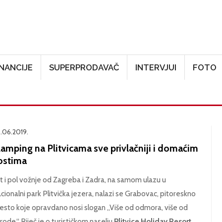
Skoči na glavni sadržaj
INANCIJE
SUPERPRODAVAČ
INTERVJUI
FOTO
.06.2019.
lamping na Plitvicama sve privlačniji i domaćim
ostima
t i pol vožnje od Zagreba i Zadra, na samom ulazu u
cionalni park Plitvička jezera, nalazi se Grabovac, pitoreskno
esto koje opravdano nosi slogan „Više od odmora, više od
irode.“ Riječ je o turističkom naselju
Plitvice Holiday Resort