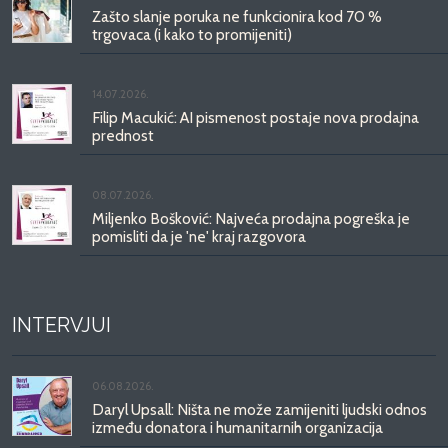
Zašto slanje poruka ne funkcionira kod 70 %
trgovaca (i kako to promijeniti)
14.07.2026.
Filip Macukić: AI pismenost postaje nova prodajna
prednost
08.07.2026.
Miljenko Bošković: Najveća prodajna pogreška je
pomisliti da je 'ne' kraj razgovora
INTERVJUI
06.08.2026.
Daryl Upsall: Ništa ne može zamijeniti ljudski odnos
između donatora i humanitarnih organizacija