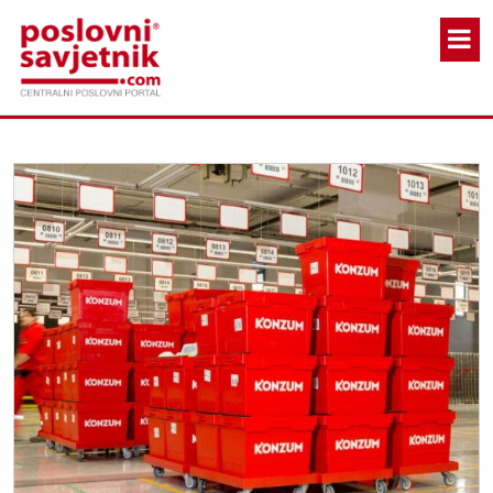
Skoči na glavni sadržaj