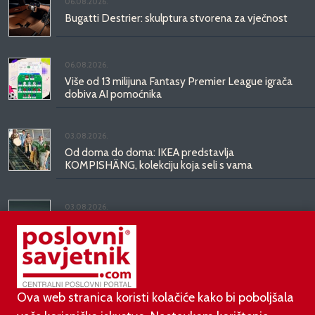
06.08.2026.
Bugatti Destrier: skulptura stvorena za vječnost
06.08.2026.
Više od 13 milijuna Fantasy Premier League igrača
dobiva AI pomoćnika
03.08.2026.
Od doma do doma: IKEA predstavlja
KOMPISHÄNG, kolekciju koja seli s vama
03.08.2026.
Kineski BYD predstavio luksuznu limuzinu veću od
Mercedesove S-klase, obećava domet do 1.000
kilometara
Ova web stranica koristi kolačiće kako bi poboljšala