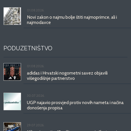
01.08.2026.
Novi zakon o najmu bolje štiti najmoprimce, ali i
najmodavce
PODUZETNIŠTVO
01.08.2026.
adidas i Hrvatski nogometni savez objavili
višegodišnje partnerstvo
30.07.2026.
UGP najavio prosvjed protiv novih nameta i načina
donošenja propisa
29.07.2026.