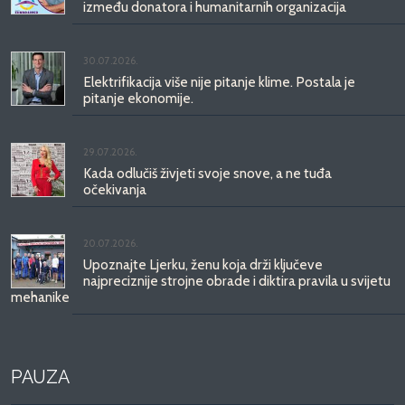
između donatora i humanitarnih organizacija
30.07.2026.
Elektrifikacija više nije pitanje klime. Postala je
pitanje ekonomije.
29.07.2026.
Kada odlučiš živjeti svoje snove, a ne tuđa
očekivanja
20.07.2026.
Upoznajte Ljerku, ženu koja drži ključeve
najpreciznije strojne obrade i diktira pravila u svijetu
mehanike
PAUZA