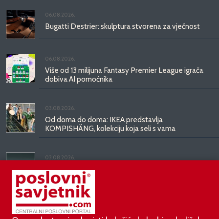
06.08.2026.
Bugatti Destrier: skulptura stvorena za vječnost
06.08.2026.
Više od 13 milijuna Fantasy Premier League igrača
dobiva AI pomoćnika
03.08.2026.
Od doma do doma: IKEA predstavlja
KOMPISHÄNG, kolekciju koja seli s vama
03.08.2026.
Kineski BYD predstavio luksuznu limuzinu veću od
Mercedesove S-klase, obećava domet do 1.000
kilometara