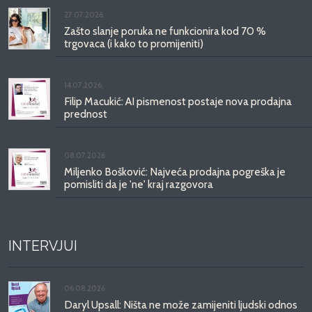
27.07.2026.
Zašto slanje poruka ne funkcionira kod 70 %
trgovaca (i kako to promijeniti)
14.07.2026.
Filip Macukić: AI pismenost postaje nova prodajna
prednost
08.07.2026.
Miljenko Bošković: Najveća prodajna pogreška je
pomisliti da je 'ne' kraj razgovora
INTERVJUI
06.08.2026.
Daryl Upsall: Ništa ne može zamijeniti ljudski odnos