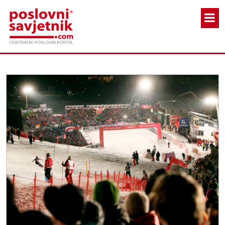
Skoči na glavni sadržaj