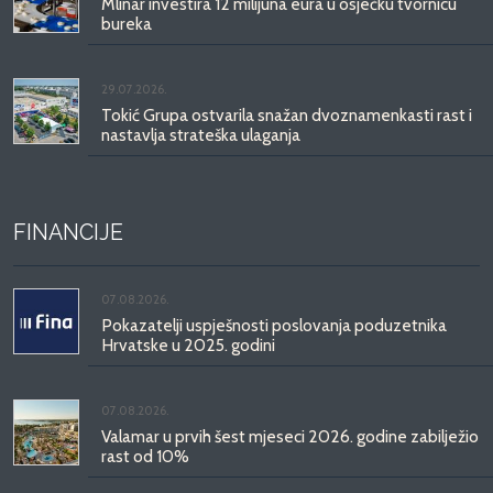
Mlinar investira 12 milijuna eura u osječku tvornicu
bureka
29.07.2026.
Tokić Grupa ostvarila snažan dvoznamenkasti rast i
nastavlja strateška ulaganja
FINANCIJE
07.08.2026.
Pokazatelji uspješnosti poslovanja poduzetnika
Hrvatske u 2025. godini
07.08.2026.
Valamar u prvih šest mjeseci 2026. godine zabilježio
rast od 10%