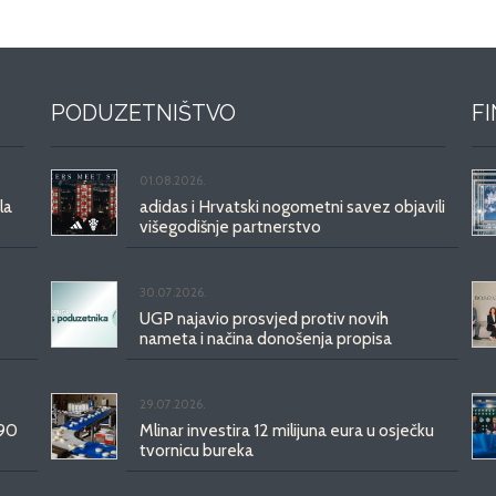
PODUZETNIŠTVO
F
01.08.2026.
la
adidas i Hrvatski nogometni savez objavili
višegodišnje partnerstvo
30.07.2026.
UGP najavio prosvjed protiv novih
nameta i načina donošenja propisa
29.07.2026.
 90
Mlinar investira 12 milijuna eura u osječku
tvornicu bureka