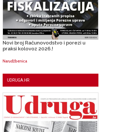
Novi broj Računovodstvo i porezi u
praksi kolovoz 2026.!
Narudžbenica
UDRUGA.HR