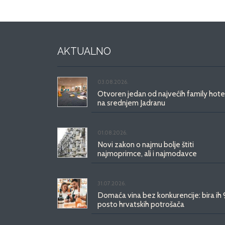
AKTUALNO
03.08.2026.
Otvoren jedan od najvećih family hote
na srednjem Jadranu
01.08.2026.
Novi zakon o najmu bolje štiti
najmoprimce, ali i najmodavce
31.07.2026.
Domaća vina bez konkurencije: bira ih
posto hrvatskih potrošača