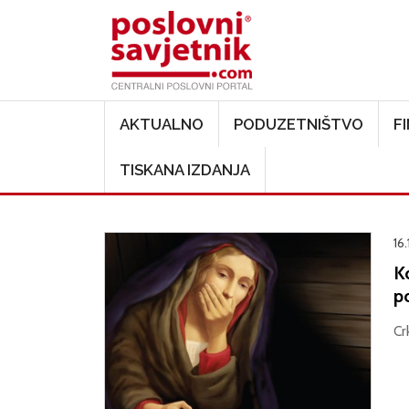
Main navigation
AKTUALNO
PODUZETNIŠTVO
F
TISKANA IZDANJA
16.
K
p
Cr