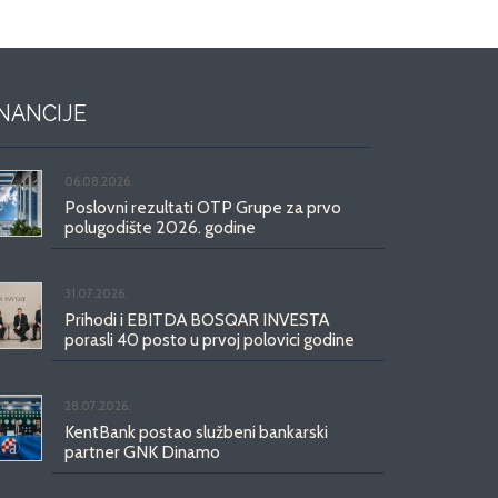
INANCIJE
06.08.2026.
Poslovni rezultati OTP Grupe za prvo
polugodište 2026. godine
31.07.2026.
Prihodi i EBITDA BOSQAR INVESTA
porasli 40 posto u prvoj polovici godine
28.07.2026.
KentBank postao službeni bankarski
partner GNK Dinamo