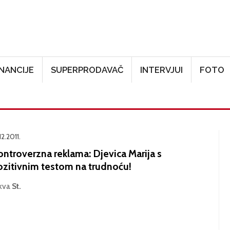
Skoči na glavni sadržaj
INANCIJE
SUPERPRODAVAČ
INTERVJUI
FOTO
12.2011.
ontroverzna reklama: Djevica Marija s
ozitivnim testom na trudnoću!
kva
St.