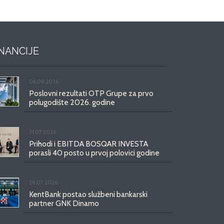
INANCIJE
06.08.2026.
Poslovni rezultati OTP Grupe za prvo
polugodište 2026. godine
31.07.2026.
Prihodi i EBITDA BOSQAR INVESTA
porasli 40 posto u prvoj polovici godine
28.07.2026.
KentBank postao službeni bankarski
partner GNK Dinamo