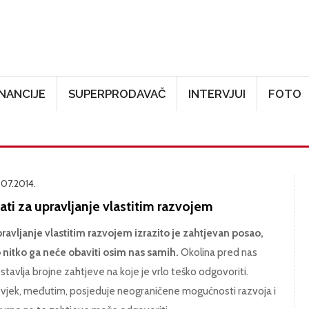
Skoči na glavni sadržaj
INANCIJE
SUPERPRODAVAČ
INTERVJUI
FOTO
.07.2014.
ati za upravljanje vlastitim razvojem
ravljanje vlastitim razvojem izrazito je zahtjevan posao,
 nitko ga neće obaviti osim nas samih.
Okolina pred nas
stavlja brojne zahtjeve na koje je vrlo teško odgovoriti.
vjek, međutim, posjeduje neograničene mogućnosti razvoja i