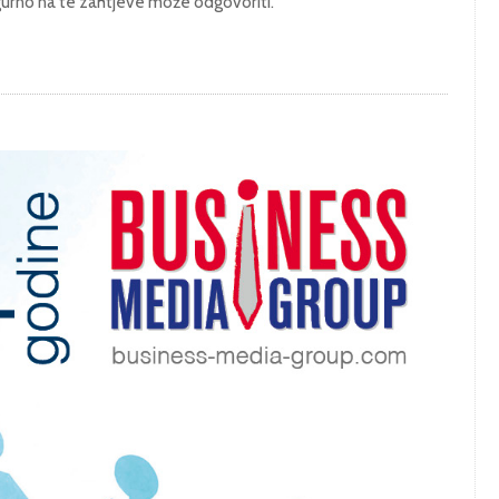
gurno na te zahtjeve može odgovoriti.