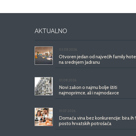
AKTUALNO
03.08.2026.
Otvoren jedan od najvećih family hote
na srednjem Jadranu
01.08.2026.
Novi zakon o najmu bolje štiti
najmoprimce, ali i najmodavce
31.07.2026.
Domaća vina bez konkurencije: bira ih
posto hrvatskih potrošača