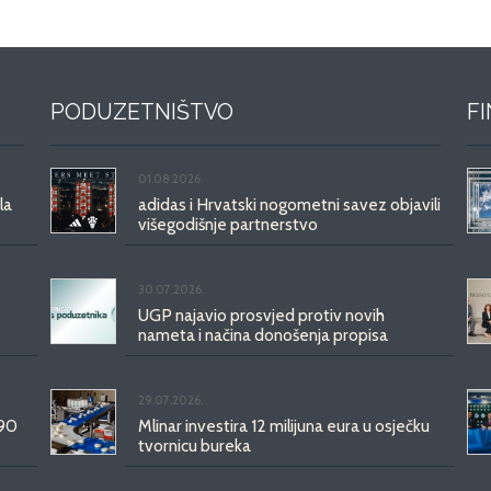
PODUZETNIŠTVO
F
01.08.2026.
la
adidas i Hrvatski nogometni savez objavili
višegodišnje partnerstvo
30.07.2026.
UGP najavio prosvjed protiv novih
nameta i načina donošenja propisa
29.07.2026.
 90
Mlinar investira 12 milijuna eura u osječku
tvornicu bureka