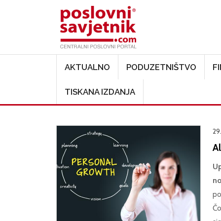
Main navigation
AKTUALNO
PODUZETNIŠTVO
F
TISKANA IZDANJA
29
Al
Up
no
po
Čo