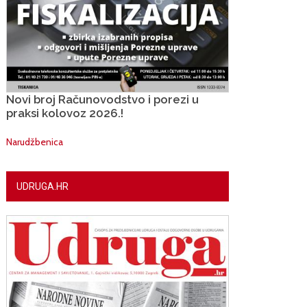
Novi broj Računovodstvo i porezi u
praksi kolovoz 2026.!
Narudžbenica
UDRUGA.HR