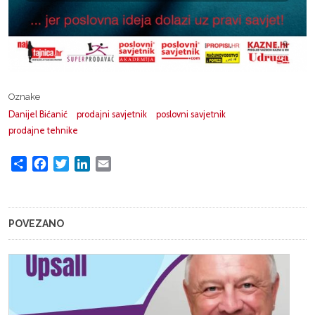
Oznake
Danijel Bićanić
prodajni savjetnik
poslovni savjetnik
prodajne tehnike
Share
Facebook
Twitter
LinkedIn
Email
POVEZANO