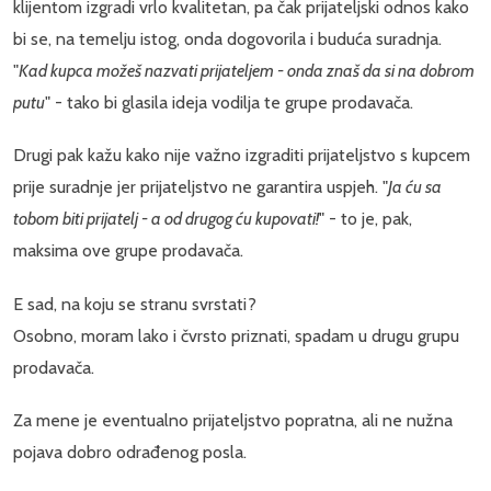
klijentom izgradi vrlo kvalitetan, pa čak prijateljski odnos kako
bi se, na temelju istog, onda dogovorila i buduća suradnja.
"
Kad kupca možeš nazvati prijateljem - onda znaš da si na dobrom
putu
" - tako bi glasila ideja vodilja te grupe prodavača.
Drugi pak kažu kako nije važno izgraditi prijateljstvo s kupcem
prije suradnje jer prijateljstvo ne garantira uspjeh. "
Ja ću sa
tobom biti prijatelj - a od drugog ću kupovati!
" - to je, pak,
maksima ove grupe prodavača.
E sad, na koju se stranu svrstati?
Osobno, moram lako i čvrsto priznati, spadam u drugu grupu
prodavača.
Za mene je eventualno prijateljstvo popratna, ali ne nužna
pojava dobro odrađenog posla.