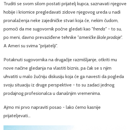
Truditi se svom silom postati prijatelj kupca, saznavati njegove
hobije i kriomice pregledavati zidove njegovog ureda u nadi
pronalaženja neke zajedničke stvari koja će, nekim čudom,
pomoći da me sugovornik počne gledati kao "
frenda
" - to su,
po meni, davno prevaziđene tehnike "
američke škole prodaje
".
A Ameri su svima "prijatelji".
Potaknuti sugovornika na drugačije razmišljanje, otkriti mu
nove načine gledanja na vlastiti biznis, pa čak se s njim
uhvatiti u malo žučniju diskusiju koja će ga navesti da pogleda
svoju situaciju iz druge perspektive - to su zadaci jednog
prodajnog profesionalca u današnjim vremenima.
Ajmo mi prvo napraviti posao - lako ćemo kasnije
prijateljevati...