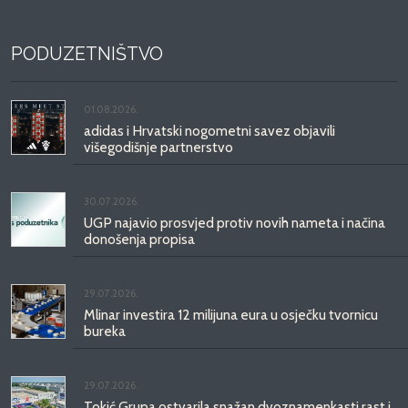
PODUZETNIŠTVO
01.08.2026.
adidas i Hrvatski nogometni savez objavili
višegodišnje partnerstvo
30.07.2026.
UGP najavio prosvjed protiv novih nameta i načina
donošenja propisa
29.07.2026.
Mlinar investira 12 milijuna eura u osječku tvornicu
bureka
29.07.2026.
Tokić Grupa ostvarila snažan dvoznamenkasti rast i