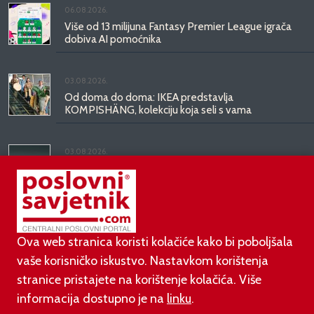
06.08.2026.
Više od 13 milijuna Fantasy Premier League igrača
dobiva AI pomoćnika
03.08.2026.
Od doma do doma: IKEA predstavlja
KOMPISHÄNG, kolekciju koja seli s vama
03.08.2026.
Kineski BYD predstavio luksuznu limuzinu veću od
Mercedesove S-klase, obećava domet do 1.000
kilometara
Ova web stranica koristi kolačiće kako bi poboljšala
vaše korisničko iskustvo. Nastavkom korištenja
stranice pristajete na korištenje kolačića. Više
informacija dostupno je na
linku
.