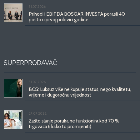
31.07.2026.
Prihodi i EBITDA BOSQAR INVESTA porasli 40
posto u prvoj polovici godine
SUPERPRODAVAČ
31.07.2026.
BCG: Luksuz više ne kupuje status, nego kvalitetu,
vrijeme i dugoročnu vrijednost
27.07.2026.
Zašto slanje poruka ne funkcionira kod 70 %
trgovaca (i kako to promijeniti)