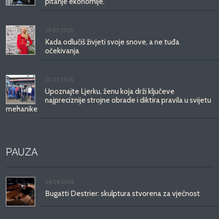
pitanje ekonomije.
29.07.2026.
Kada odlučiš živjeti svoje snove, a ne tuđa
očekivanja
20.07.2026.
Upoznajte Ljerku, ženu koja drži ključeve
najpreciznije strojne obrade i diktira pravila u svijetu
mehanike
PAUZA
06.08.2026.
Bugatti Destrier: skulptura stvorena za vječnost