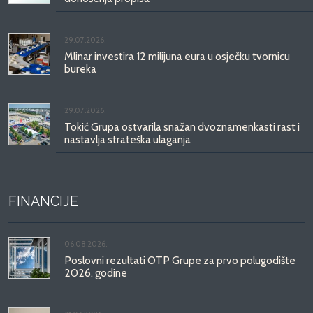
29.07.2026.
Mlinar investira 12 milijuna eura u osječku tvornicu
bureka
29.07.2026.
Tokić Grupa ostvarila snažan dvoznamenkasti rast i
nastavlja strateška ulaganja
FINANCIJE
06.08.2026.
Poslovni rezultati OTP Grupe za prvo polugodište
2026. godine