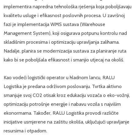
implementira napredna tehnološka rješenja koja poboljšavaju
kvalitetu usluge i efikasnost poslovnih procesa. U završnoj
fazi je implementacija WMS sustava (Warehouse
Management System), koji osigurava potpunu kontrolu nad
skladišnim procesima i optimizaciju upravljanja zalihama.
Nadalje, planira se modernizacija sustava za planiranje ruta
kako bi se poboljšala efikasnost i smanjio utjecaj na okoliš.
Kao vodeći logistički operator u hladnom lancu, RALU
Logistika je predana održivom poslovanju. Tvrtka aktivno
smanjuje svoj CO2 otisak kroz edukaciju vozača o eko-vožnji,
optimizaciju potrošnje energije i nabavu vozila s najvišim
ekonormama. Također, RALU Logistika provodi različite
inicijative usmjerene na zaštitu okoliša, uključujući upravljanje
resursima i otpadom.