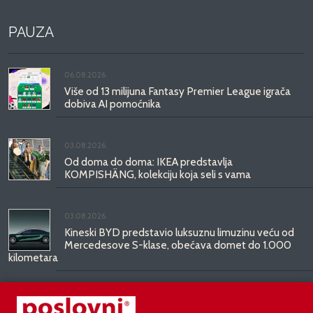
PAUZA
06.08.2026.
Više od 13 milijuna Fantasy Premier League igrača
dobiva AI pomoćnika
03.08.2026.
Od doma do doma: IKEA predstavlja
KOMPISHÄNG, kolekciju koja seli s vama
03.08.2026.
Kineski BYD predstavio luksuznu limuzinu veću od
Mercedesove S-klase, obećava domet do 1.000
kilometara
31.07.2026.