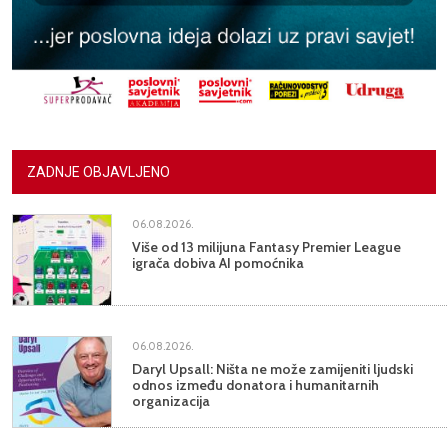
ZADNJE OBJAVLJENO
06.08.2026.
Više od 13 milijuna Fantasy Premier League
igrača dobiva AI pomoćnika
06.08.2026.
Daryl Upsall: Ništa ne može zamijeniti ljudski
odnos između donatora i humanitarnih
organizacija