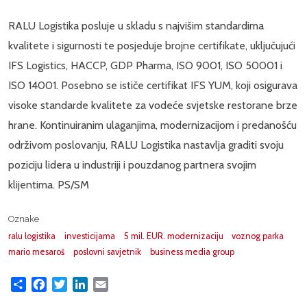
RALU Logistika posluje u skladu s najvišim standardima
kvalitete i sigurnosti te posjeduje brojne certifikate, uključujući
IFS Logistics, HACCP, GDP Pharma, ISO 9001, ISO 50001 i
ISO 14001. Posebno se ističe certifikat IFS YUM, koji osigurava
visoke standarde kvalitete za vodeće svjetske restorane brze
hrane. Kontinuiranim ulaganjima, modernizacijom i predanošću
održivom poslovanju, RALU Logistika nastavlja graditi svoju
poziciju lidera u industriji i pouzdanog partnera svojim
klijentima. PS/SM
Oznake
ralu logistika
investicijama
5 mil. EUR. modernizaciju
voznog parka
mario mesaroš
poslovni savjetnik
business media group
Share
Facebook
Twitter
LinkedIn
Email