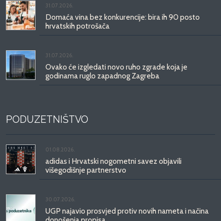
31.07.2026.
Domaća vina bez konkurencije: bira ih 90 posto
hrvatskih potrošača
31.07.2026.
Ovako će izgledati novo ruho zgrade koja je
godinama ruglo zapadnog Zagreba
PODUZETNIŠTVO
01.08.2026.
adidas i Hrvatski nogometni savez objavili
višegodišnje partnerstvo
30.07.2026.
UGP najavio prosvjed protiv novih nameta i načina
donošenja propisa