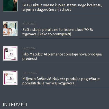
BCG: Luksuz više ne kupuje status, nego kvalitetu,
vrijeme i dugoročnu vrijednost
27.07.2026.
Zašto slanje poruka ne funkcionira kod 70 %
trgovaca (i kako to promijeniti)
14.07.2026.
Filip Macukić: AI pismenost postaje nova prodajna
prednost
08.07.2026.
Miljenko Bošković: Najveća prodajna pogreška je
pomisliti da je 'ne' kraj razgovora
INTERVJUI