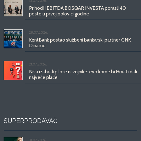
31.07.2026.
Prihodi i EBITDA BOSQAR INVESTA porasli 40
posto u prvoj polovici godine
28.07.2026.
KentBank postao službeni bankarski partner GNK
Dinamo
21.07.2026.
Nisu izabrali pilote ni vojnike: evo kome bi Hrvati dali
najveće plaće
SUPERPRODAVAČ
31.07.2026.