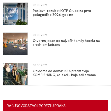
06.08.2026.
Poslovni rezultati OTP Grupe za prvo
polugodište 2026. godine
03.08.2026.
Otvoren jedan od najvećih family hotela na
srednjem Jadranu
03.08.2026.
Od doma do doma: IKEA predstavlja
KOMPISHÄNG, kolekciju koja seli s vama
RAČUNOVODSTVO I POREZI U PRAKSI