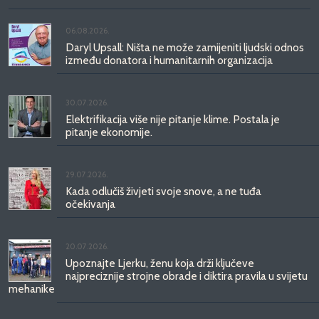
06.08.2026.
Daryl Upsall: Ništa ne može zamijeniti ljudski odnos
između donatora i humanitarnih organizacija
30.07.2026.
Elektrifikacija više nije pitanje klime. Postala je
pitanje ekonomije.
29.07.2026.
Kada odlučiš živjeti svoje snove, a ne tuđa
očekivanja
20.07.2026.
Upoznajte Ljerku, ženu koja drži ključeve
najpreciznije strojne obrade i diktira pravila u svijetu
mehanike