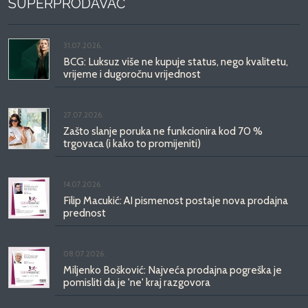
SUPERPRODAVAČ
31.07.2026.
BCG: Luksuz više ne kupuje status, nego kvalitetu,
vrijeme i dugoročnu vrijednost
27.07.2026.
Zašto slanje poruka ne funkcionira kod 70 %
trgovaca (i kako to promijeniti)
14.07.2026.
Filip Macukić: AI pismenost postaje nova prodajna
prednost
08.07.2026.
Miljenko Bošković: Najveća prodajna pogreška je
pomisliti da je 'ne' kraj razgovora