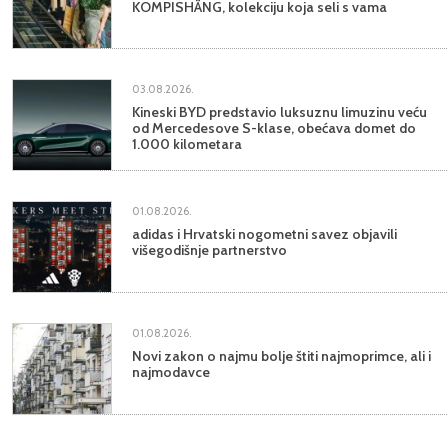
KOMPISHÄNG, kolekciju koja seli s vama
03.08.2026.
Kineski BYD predstavio luksuznu limuzinu veću
od Mercedesove S-klase, obećava domet do
1.000 kilometara
01.08.2026.
adidas i Hrvatski nogometni savez objavili
višegodišnje partnerstvo
01.08.2026.
Novi zakon o najmu bolje štiti najmoprimce, ali i
najmodavce