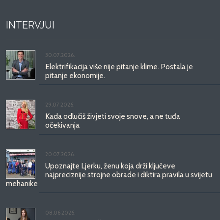
INTERVJUI
30.07.2026.
Elektrifikacija više nije pitanje klime. Postala je
pitanje ekonomije.
29.07.2026.
Kada odlučiš živjeti svoje snove, a ne tuđa
očekivanja
20.07.2026.
Upoznajte Ljerku, ženu koja drži ključeve
najpreciznije strojne obrade i diktira pravila u svijetu
mehanike
08.06.2026.