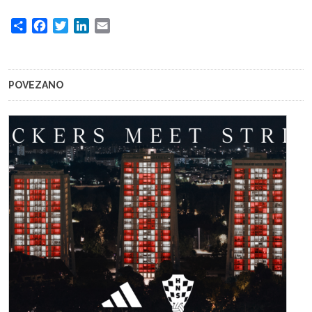
Share
Facebook
Twitter
LinkedIn
Email
POVEZANO