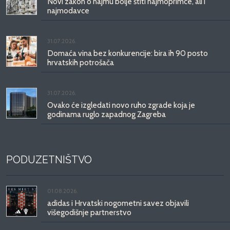
Novi zakon o najmu bolje štiti najmoprimce, ali i
najmodavce
31.07.2026.
Domaća vina bez konkurencije: bira ih 90 posto
hrvatskih potrošača
31.07.2026.
Ovako će izgledati novo ruho zgrade koja je
godinama ruglo zapadnog Zagreba
PODUZETNIŠTVO
01.08.2026.
adidas i Hrvatski nogometni savez objavili
višegodišnje partnerstvo