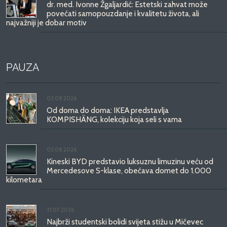
dr. med. Ivonne Žgaljardić: Estetski zahvat može
povećati samopouzdanje i kvalitetu života, ali
najvažniji je dobar motiv
PAUZA
03.08.2026.
Od doma do doma: IKEA predstavlja
KOMPISHÄNG, kolekciju koja seli s vama
03.08.2026.
Kineski BYD predstavio luksuznu limuzinu veću od
Mercedesove S-klase, obećava domet do 1.000
kilometara
31.07.2026.
Najbrži studentski bolidi svijeta stižu u Mičevec