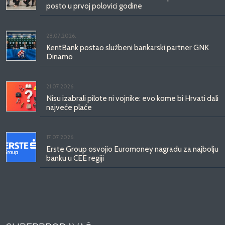
posto u prvoj polovici godine
28.07.2026.
KentBank postao službeni bankarski partner GNK
Dinamo
21.07.2026.
Nisu izabrali pilote ni vojnike: evo kome bi Hrvati dali
najveće plaće
17.07.2026.
Erste Group osvojio Euromoney nagradu za najbolju
banku u CEE regiji