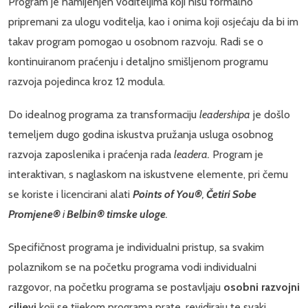
Program je namijenjen voditeljima koji nisu formalno
pripremani za ulogu voditelja, kao i onima koji osjećaju da bi im
takav program pomogao u osobnom razvoju. Radi se o
kontinuiranom praćenju i detaljno smišljenom programu
razvoja pojedinca kroz 12 modula.
Do idealnog programa za transformaciju
leadershipa
je došlo
temeljem dugo godina iskustva pružanja usluga osobnog
razvoja zaposlenika i praćenja rada
leadera.
Program je
interaktivan, s naglaskom na iskustvene elemente, pri čemu
se koriste i licencirani alati
Points of You®
,
Četiri Sobe
Promjene®
i
Belbin®
timske uloge
.
Specifičnost programa je individualni pristup, sa svakim
polaznikom se na početku programa vodi individualni
razgovor, na početku programa se postavljaju
osobni razvojni
ciljevi
koji se tijekom programa prate, revidiraju te svaki