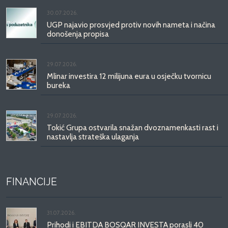
30.07.2026.
UGP najavio prosvjed protiv novih nameta i načina
donošenja propisa
29.07.2026.
Mlinar investira 12 milijuna eura u osječku tvornicu
bureka
29.07.2026.
Tokić Grupa ostvarila snažan dvoznamenkasti rast i
nastavlja strateška ulaganja
FINANCIJE
31.07.2026.
Prihodi i EBITDA BOSQAR INVESTA porasli 40