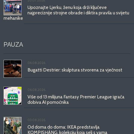
20.07.2026.
Upoznajte Ljerku, ženu koja drži ključeve
najpreciznije strojne obrade i diktira pravila u svijetu
mehanike
PAUZA
06.08.2026.
Bugatti Destrier: skulptura stvorena za vječnost
06.08.2026.
Više od 13 milijuna Fantasy Premier League igrača
dobiva AI pomoćnika
03.08.2026.
Od doma do doma: IKEA predstavlja
KOMPISHÄNG, kolekciju koja seli s vama