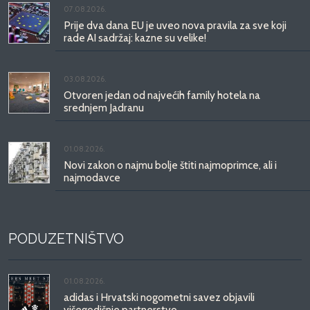
07.08.2026.
Prije dva dana EU je uveo nova pravila za sve koji
rade AI sadržaj: kazne su velike!
03.08.2026.
Otvoren jedan od najvećih family hotela na
srednjem Jadranu
01.08.2026.
Novi zakon o najmu bolje štiti najmoprimce, ali i
najmodavce
PODUZETNIŠTVO
01.08.2026.
adidas i Hrvatski nogometni savez objavili
višegodišnje partnerstvo