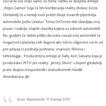
Da ne bi sve stalo samo na tome, netko se dosjetio emisije
„Repo Games“ koja će biti kombinacija reality showa i kviza.
Gledatelji će u emisiji moći pratiti dvoje stvarnih pljenitelja
automobila Josha Lewisa i Toma DeTonea dok obavljaju svoj
posao i reakcije očajnih vlasnika kojima su oduzeti automobili.
No, građani će dobiti priliku da vrate nazad svoj automobil te
mogućnost plaćanja svih dugova ako točno odgovore na tri od
pet pitanja iz područja prehrane, znanosti, filmova i
tehnologije. Producentica emisije je Sally Ann Salsano koja je
producirala i MTV-jev reality „Jersey Shore“ u kojem gledatelji
prate skupinu besposlenih i slobodoumnih mladih
Amerikanaca.
(jk)
Izvor: Business.hr, 11. travnja 2011.