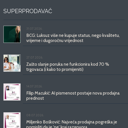
SUPERPRODAVAČ
31.07.2026.
BCG: Luksuz više ne kupuje status, nego kvalitetu,
vrijeme i dugoročnu vrijednost
27.07.2026.
Zašto slanje poruka ne funkcionira kod 70 %
trgovaca (i kako to promijeniti)
14.07.2026.
Filip Macukić: AI pismenost postaje nova prodajna
prednost
08.07.2026.
Miljenko Bošković: Najveća prodajna pogreška je
pomisliti da je 'ne' kraj razgovora