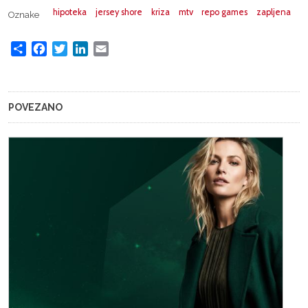
hipoteka
jersey shore
kriza
mtv
repo games
zapljena
Oznake
Share
Facebook
Twitter
LinkedIn
Email
POVEZANO