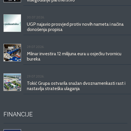
30.07.2026.
UGP najavio prosvjed protiv novih nameta i načina
donošenja propisa
29.07.2026.
Mlinar investira 12 milijuna eura u osječku tvornicu
bureka
29.07.2026.
Tokić Grupa ostvarila snažan dvoznamenkasti rast i
nastavlja strateška ulaganja
FINANCIJE