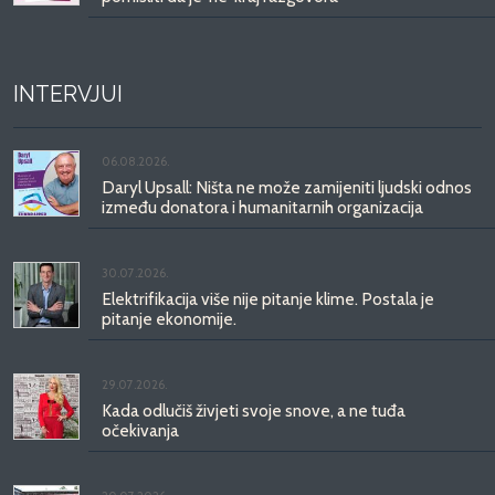
INTERVJUI
06.08.2026.
Daryl Upsall: Ništa ne može zamijeniti ljudski odnos
između donatora i humanitarnih organizacija
30.07.2026.
Elektrifikacija više nije pitanje klime. Postala je
pitanje ekonomije.
29.07.2026.
Kada odlučiš živjeti svoje snove, a ne tuđa
očekivanja