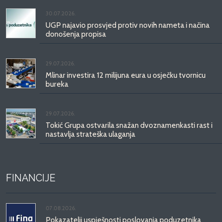
30.07.2026.
UGP najavio prosvjed protiv novih nameta i načina
donošenja propisa
29.07.2026.
Mlinar investira 12 milijuna eura u osječku tvornicu
bureka
29.07.2026.
Tokić Grupa ostvarila snažan dvoznamenkasti rast i
nastavlja strateška ulaganja
FINANCIJE
07.08.2026.
Pokazatelji uspješnosti poslovanja poduzetnika