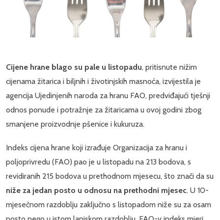
Cijene hrane blago su pale u listopadu
, pritisnute nižim
cijenama žitarica i biljnih i životinjskih masnoća, izvijestila je
agencija Ujedinjenih naroda za hranu FAO, predviđajući tješnji
odnos ponude i potražnje za žitaricama u ovoj godini zbog
smanjene proizvodnje pšenice i kukuruza.
Indeks cijena hrane koji izrađuje Organizacija za hranu i
poljoprivredu (FAO) pao je u listopadu na 213 bodova, s
revidiranih 215 bodova u prethodnom mjesecu, što znači da su
niže za jedan posto u odnosu na prethodni mjesec
. U 10-
mjesečnom razdoblju zaključno s listopadom niže su za osam
posto nego u istom lanjskom razdoblju. FAO-v indeks mjeri