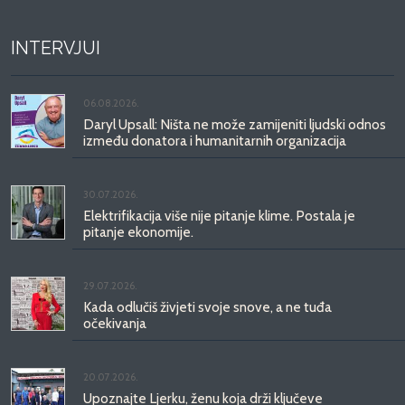
INTERVJUI
06.08.2026.
Daryl Upsall: Ništa ne može zamijeniti ljudski odnos
između donatora i humanitarnih organizacija
30.07.2026.
Elektrifikacija više nije pitanje klime. Postala je
pitanje ekonomije.
29.07.2026.
Kada odlučiš živjeti svoje snove, a ne tuđa
očekivanja
20.07.2026.
Upoznajte Ljerku, ženu koja drži ključeve