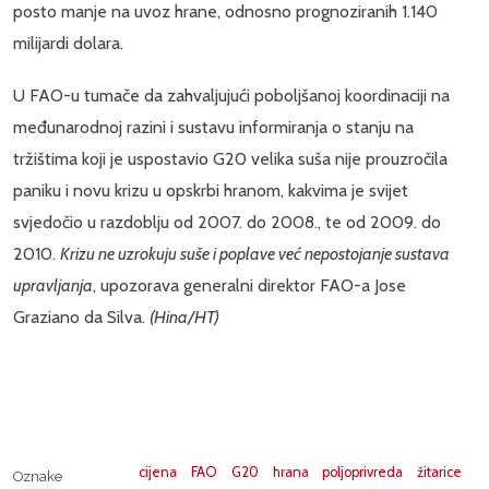
posto manje na uvoz hrane, odnosno prognoziranih 1.140
milijardi dolara.
U FAO-u tumače da zahvaljujući poboljšanoj koordinaciji na
međunarodnoj razini i sustavu informiranja o stanju na
tržištima koji je uspostavio G20 velika suša nije prouzročila
paniku i novu krizu u opskrbi hranom, kakvima je svijet
svjedočio u razdoblju od 2007. do 2008., te od 2009. do
2010.
Krizu ne uzrokuju suše i poplave već nepostojanje sustava
upravljanja
,
upozorava generalni direktor FAO-a Jose
Graziano da Silva.
(Hina/HT)
cijena
FAO
G20
hrana
poljoprivreda
žitarice
Oznake