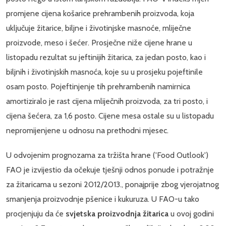
promjene cijena košarice prehrambenih proizvoda, koja
uključuje žitarice, biljne i životinjske masnoće, mliječne
proizvode, meso i šećer. Prosječne niže cijene hrane u
listopadu rezultat su jeftinijih žitarica, za jedan posto, kao i
biljnih i životinjskih masnoća, koje su u prosjeku pojeftinile
osam posto. Pojeftinjenje tih prehrambenih namirnica
amortiziralo je rast cijena mliječnih proizvoda, za tri posto, i
cijena šećera, za 1,6 posto. Cijene mesa ostale su u listopadu
nepromijenjene u odnosu na prethodni mjesec.
U odvojenim prognozama za tržišta hrane ('Food Outlook')
FAO je izvijestio da očekuje tješnji odnos ponude i potražnje
za žitaricama u sezoni 2012/2013., ponajprije zbog vjerojatnog
smanjenja proizvodnje pšenice i kukuruza. U FAO-u tako
procjenjuju da će
svjetska proizvodnja žitarica
u ovoj godini