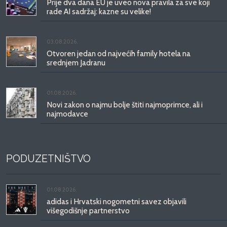
Prije dva dana EU je uveo nova pravila za sve koji
rade AI sadržaj: kazne su velike!
03.08.2026.
Otvoren jedan od najvećih family hotela na
srednjem Jadranu
01.08.2026.
Novi zakon o najmu bolje štiti najmoprimce, ali i
najmodavce
PODUZETNIŠTVO
01.08.2026.
adidas i Hrvatski nogometni savez objavili
višegodišnje partnerstvo