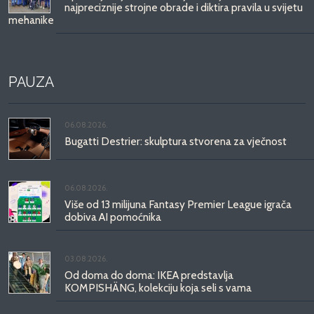
najpreciznije strojne obrade i diktira pravila u svijetu
mehanike
PAUZA
06.08.2026.
Bugatti Destrier: skulptura stvorena za vječnost
06.08.2026.
Više od 13 milijuna Fantasy Premier League igrača
dobiva AI pomoćnika
03.08.2026.
Od doma do doma: IKEA predstavlja
KOMPISHÄNG, kolekciju koja seli s vama