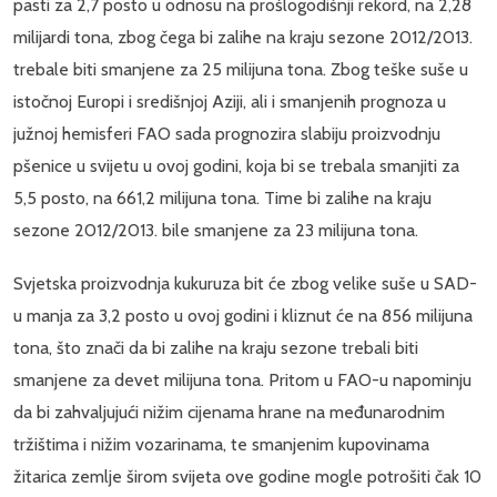
pasti za 2,7 posto u odnosu na prošlogodišnji rekord, na 2,28
milijardi tona, zbog čega bi zalihe na kraju sezone 2012/2013.
trebale biti smanjene za 25 milijuna tona. Zbog teške suše u
istočnoj Europi i središnjoj Aziji, ali i smanjenih prognoza u
južnoj hemisferi FAO sada prognozira slabiju proizvodnju
pšenice u svijetu u ovoj godini, koja bi se trebala smanjiti za
5,5 posto, na 661,2 milijuna tona. Time bi zalihe na kraju
sezone 2012/2013. bile smanjene za 23 milijuna tona.
Svjetska proizvodnja kukuruza bit će zbog velike suše u SAD-
u manja za 3,2 posto u ovoj godini i kliznut će na 856 milijuna
tona, što znači da bi zalihe na kraju sezone trebali biti
smanjene za devet milijuna tona. Pritom u FAO-u napominju
da bi zahvaljujući nižim cijenama hrane na međunarodnim
tržištima i nižim vozarinama, te smanjenim kupovinama
žitarica zemlje širom svijeta ove godine mogle potrošiti čak 10