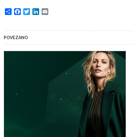
Share
Facebook
Twitter
LinkedIn
Email
POVEZANO