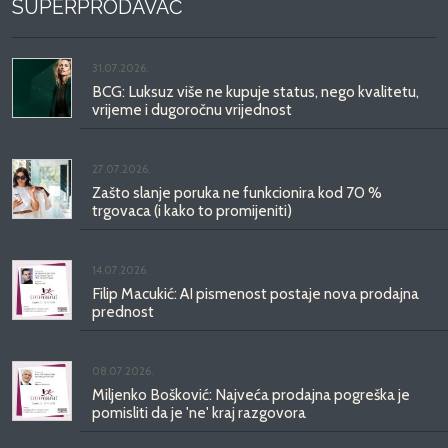
SUPERPRODAVAČ
31.07.2026.
BCG: Luksuz više ne kupuje status, nego kvalitetu,
vrijeme i dugoročnu vrijednost
27.07.2026.
Zašto slanje poruka ne funkcionira kod 70 %
trgovaca (i kako to promijeniti)
14.07.2026.
Filip Macukić: AI pismenost postaje nova prodajna
prednost
08.07.2026.
Miljenko Bošković: Najveća prodajna pogreška je
pomisliti da je 'ne' kraj razgovora