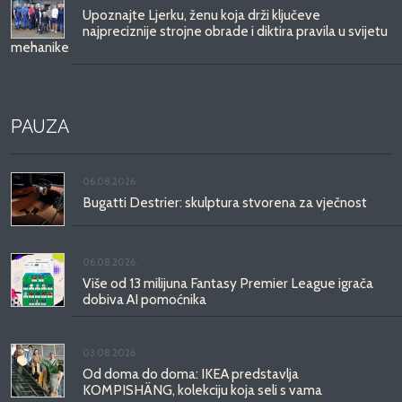
Upoznajte Ljerku, ženu koja drži ključeve
najpreciznije strojne obrade i diktira pravila u svijetu
mehanike
PAUZA
06.08.2026.
Bugatti Destrier: skulptura stvorena za vječnost
06.08.2026.
Više od 13 milijuna Fantasy Premier League igrača
dobiva AI pomoćnika
03.08.2026.
Od doma do doma: IKEA predstavlja
KOMPISHÄNG, kolekciju koja seli s vama