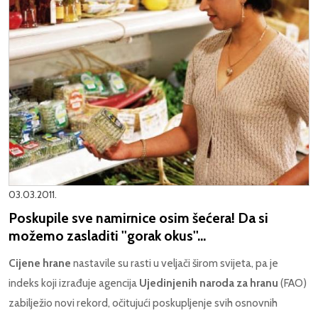
03.03.2011.
Poskupile sve namirnice osim šećera! Da si
možemo zasladiti ''gorak okus''...
Cijene hrane
nastavile su rasti u veljači širom svijeta, pa je
indeks koji izrađuje agencija
Ujedinjenih naroda za hranu
(FAO)
zabilježio novi rekord, očitujući poskupljenje svih osnovnih