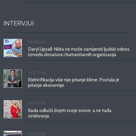
INTERVJUI
06.08.2026.
Daryl Upsall: Ništa ne može zamijeniti ljudski odnos
između donatora i humanitarnih organizacija
30.07.2026.
Elektrifikacija više nije pitanje klime. Postala je
pitanje ekonomije.
29.07.2026.
Kada odlučiš živjeti svoje snove, a ne tuđa
očekivanja
20.07.2026.