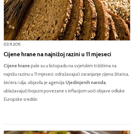
03.11.2011.
Cijene hrane na najnižoj razini u 11 mjeseci
Cijene hrane
pale su u listopadu na svjetskim tržištima na
najnižu razinu u 11 mjeseci, odražavajući zaranjanje cijena žitarica,
šećera i ulja, objavila je agencija
Ujedinjenih naroda
,
ublažavajući bojazni povezane s inflacijom uoči objave odluke
Europske središn