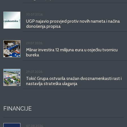
30.07.2026.
UGP najavio prosvjed protiv novih nameta i načina
donošenja propisa
29.07.2026.
Mlinar investira 12 milijuna eura u osječku tvornicu
bureka
29.07.2026.
Tokić Grupa ostvarila snažan dvoznamenkasti rast i
nastavlja strateška ulaganja
FINANCIJE
07.08.2026.