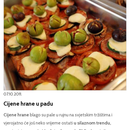
07.10.2011.
Cijene hrane u padu
Cijene hrane
blago su pale u rujnu na svjetskim tržištima i
vjerojatno će još neko vrijeme ostati
u silaznom trendu,