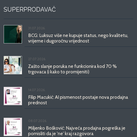
SUPERPRODAVAČ
31.07.2026.
BCG: Luksuz više ne kupuje status, nego kvalitetu,
vrijeme i dugoročnu vrijednost
27.07.2026.
Zašto slanje poruka ne funkcionira kod 70 %
trgovaca (i kako to promijeniti)
14.07.2026.
Filip Macukić: AI pismenost postaje nova prodajna
prednost
08.07.2026.
Miljenko Bošković: Najveća prodajna pogreška je
pomisliti da je 'ne' kraj razgovora