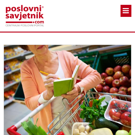
Skoči na glavni sadržaj