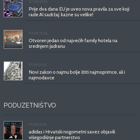
07.08.2026.
Prije dva dana EU je uveo nova pravila za sve koji
rade AI sadržaj: kazne su velike!
03.08.2026.
Otvoren jedan od najvećih family hotela na
srednjem Jadranu
01.08.2026.
Novi zakon o najmu bolje štiti najmoprimce, ali i
najmodavce
PODUZETNIŠTVO
01.08.2026.
adidas i Hrvatski nogometni savez objavili
višegodišnje partnerstvo