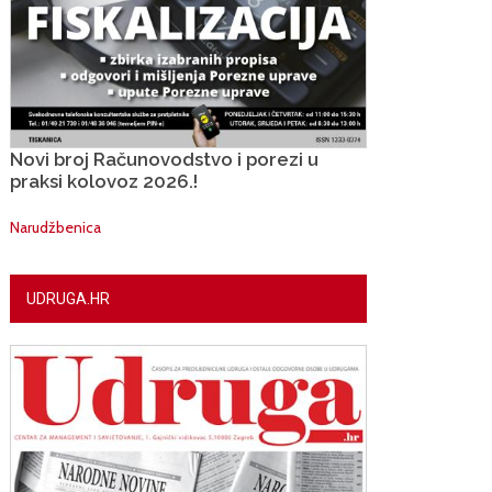
Novi broj Računovodstvo i porezi u
praksi kolovoz 2026.!
Narudžbenica
UDRUGA.HR