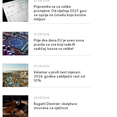
07.08.2026.
Pripremite se za velike
promjene: Od siječnja 2027. gasi
se opcija na Gmailu koju koriste
milijuni
07.08.2026.
Prije dva dana EU je uveo nova
pravila za sve koji rade AI
sadržaj: kazne su velike!
07.08.2026.
Valamar u prvih šest mjeseci
2026. godine zabilježio rast od
10%
06.08.2026.
Bugatti Destrier: skulptura
stvorena za vječnost