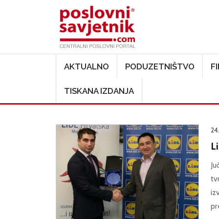
Main navigation
AKTUALNO
PODUZETNIŠTVO
F
TISKANA IZDANJA
24.
Li
Ju
tv
iz
pr