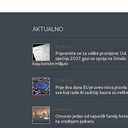
AKTUALNO
07.08.2026.
Pripremite se za velike promjene: Od
siječnja 2027. gasi se opcija na Gmailu
koju koriste milijuni
07.08.2026.
Prije dva dana EU je uveo nova pravila
sve koji rade AI sadržaj: kazne su velike
03.08.2026.
Otvoren jedan od najvećih family hote
na srednjem Jadranu