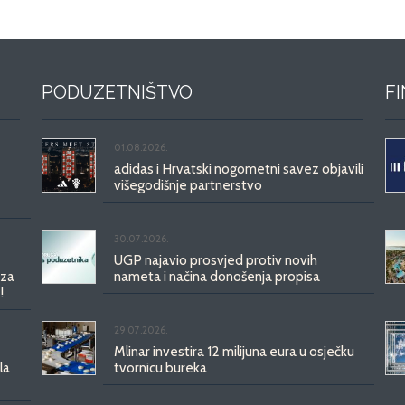
PODUZETNIŠTVO
F
01.08.2026.
adidas i Hrvatski nogometni savez objavili
višegodišnje partnerstvo
30.07.2026.
UGP najavio prosvjed protiv novih
 za
nameta i načina donošenja propisa
!
29.07.2026.
Mlinar investira 12 milijuna eura u osječku
la
tvornicu bureka