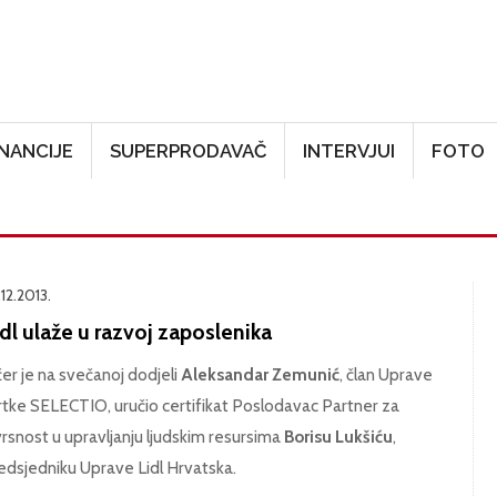
Skoči na glavni sadržaj
INANCIJE
SUPERPRODAVAČ
INTERVJUI
FOTO
12.2013.
dl ulaže u razvoj zaposlenika
čer je na svečanoj dodjeli
Aleksandar Zemunić
, član Uprave
rtke SELECTIO, uručio certifikat Poslodavac Partner za
vrsnost u upravljanju ljudskim resursima
Borisu Lukšiću
,
edsjedniku Uprave Lidl Hrvatska.