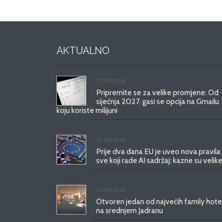
AKTUALNO
07.08.2026.
Pripremite se za velike promjene: Od
siječnja 2027. gasi se opcija na Gmailu
koju koriste milijuni
07.08.2026.
Prije dva dana EU je uveo nova pravila
sve koji rade AI sadržaj: kazne su velike
03.08.2026.
Otvoren jedan od najvećih family hote
na srednjem Jadranu