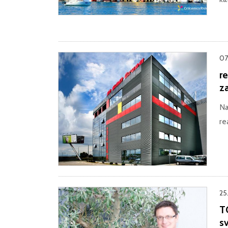
07
re
z
Na
re
25.
T
sv