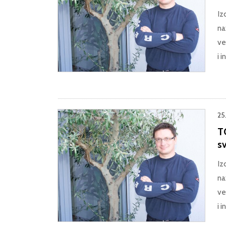
Iz
na
ve
i 
25.
T
sv
Iz
na
ve
i 