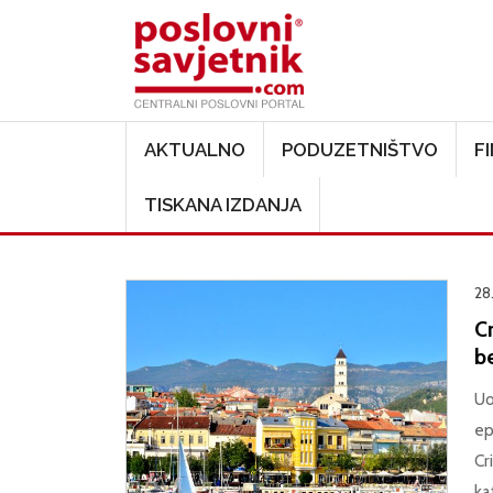
Main navigation
AKTUALNO
PODUZETNIŠTVO
F
TISKANA IZDANJA
28
C
b
Uo
ep
Cr
ka