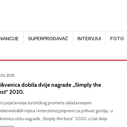
Skoči na glavni sadržaj
INANCIJE
SUPERPRODAVAČ
INTERVJUI
FOTO
.05.2021.
rikvenica dobila dvije nagrade „Simply the
est“ 2020.
či pojačavanja turističkog prometa ublažavanjem
idemioloških mjera i intenzivnoj pripremi za prihvat gostiju, u
ikvenicu stižu nagrade „Simply the best“ 2020. u čak dvije
tegorije.