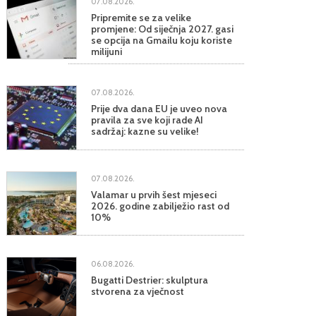
07.08.2026.
Pripremite se za velike
promjene: Od siječnja 2027. gasi
se opcija na Gmailu koju koriste
milijuni
07.08.2026.
Prije dva dana EU je uveo nova
pravila za sve koji rade AI
sadržaj: kazne su velike!
07.08.2026.
Valamar u prvih šest mjeseci
2026. godine zabilježio rast od
10%
06.08.2026.
Bugatti Destrier: skulptura
stvorena za vječnost