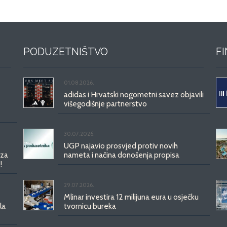
PODUZETNIŠTVO
F
01.08.2026.
adidas i Hrvatski nogometni savez objavili
višegodišnje partnerstvo
30.07.2026.
UGP najavio prosvjed protiv novih
 za
nameta i načina donošenja propisa
!
29.07.2026.
Mlinar investira 12 milijuna eura u osječku
la
tvornicu bureka