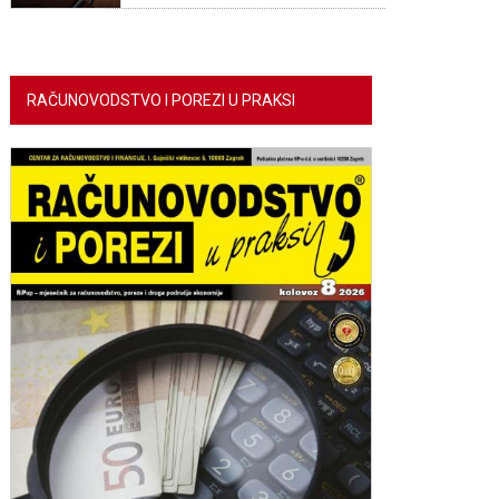
RAČUNOVODSTVO I POREZI U PRAKSI