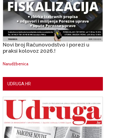
Novi broj Računovodstvo i porezi u
praksi kolovoz 2026.!
Narudžbenica
UDRUGA.HR