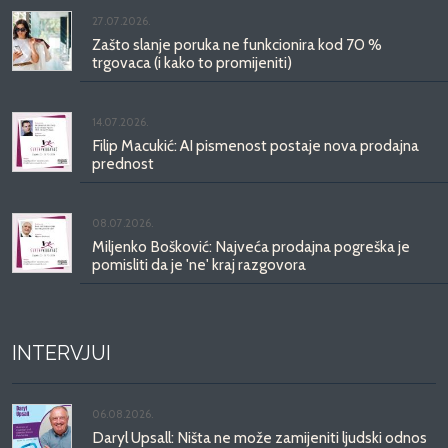
27.07.2026.
Zašto slanje poruka ne funkcionira kod 70 %
trgovaca (i kako to promijeniti)
14.07.2026.
Filip Macukić: AI pismenost postaje nova prodajna
prednost
08.07.2026.
Miljenko Bošković: Najveća prodajna pogreška je
pomisliti da je 'ne' kraj razgovora
INTERVJUI
06.08.2026.
Daryl Upsall: Ništa ne može zamijeniti ljudski odnos