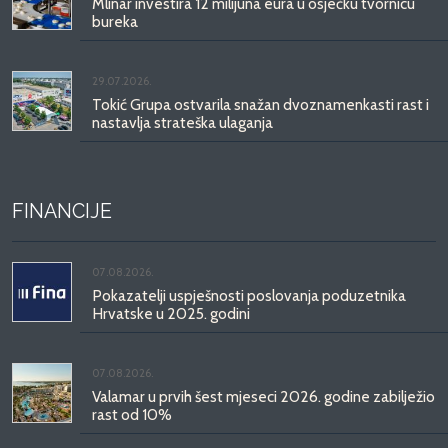
Mlinar investira 12 milijuna eura u osječku tvornicu
bureka
29.07.2026.
Tokić Grupa ostvarila snažan dvoznamenkasti rast i
nastavlja strateška ulaganja
FINANCIJE
07.08.2026.
Pokazatelji uspješnosti poslovanja poduzetnika
Hrvatske u 2025. godini
07.08.2026.
Valamar u prvih šest mjeseci 2026. godine zabilježio
rast od 10%