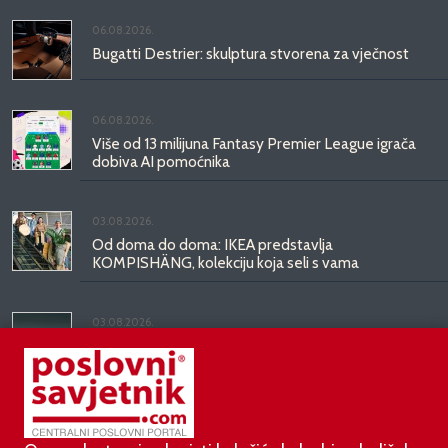
06.08.2026.
Bugatti Destrier: skulptura stvorena za vječnost
06.08.2026.
Više od 13 milijuna Fantasy Premier League igrača
dobiva AI pomoćnika
03.08.2026.
Od doma do doma: IKEA predstavlja
KOMPISHÄNG, kolekciju koja seli s vama
03.08.2026.
Kineski BYD predstavio luksuznu limuzinu veću od
Mercedesove S-klase, obećava domet do 1.000
kilometara