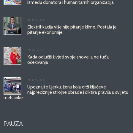
između donatora i humanitarnih organizacija
30.07.2026.
Elektrifikacija više nije pitanje klime. Postala je
pitanje ekonomije.
29.07.2026.
Kada odlučiš živjeti svoje snove, a ne tuđa
očekivanja
20.07.2026.
Upoznajte Ljerku, ženu koja drži ključeve
najpreciznije strojne obrade i diktira pravila u svijetu
mehanike
PAUZA