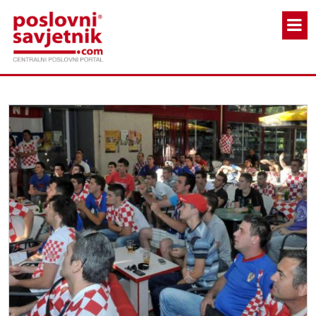
Skoči na glavni sadržaj