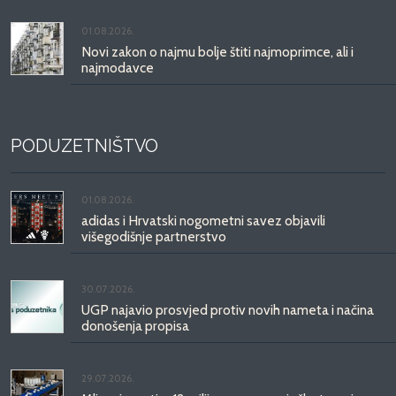
01.08.2026.
Novi zakon o najmu bolje štiti najmoprimce, ali i
najmodavce
PODUZETNIŠTVO
01.08.2026.
adidas i Hrvatski nogometni savez objavili
višegodišnje partnerstvo
30.07.2026.
UGP najavio prosvjed protiv novih nameta i načina
donošenja propisa
29.07.2026.