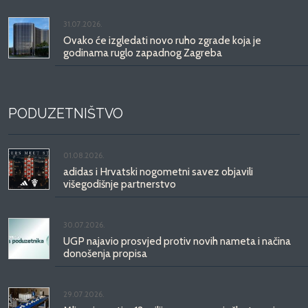
31.07.2026.
Ovako će izgledati novo ruho zgrade koja je
godinama ruglo zapadnog Zagreba
PODUZETNIŠTVO
01.08.2026.
adidas i Hrvatski nogometni savez objavili
višegodišnje partnerstvo
30.07.2026.
UGP najavio prosvjed protiv novih nameta i načina
donošenja propisa
29.07.2026.