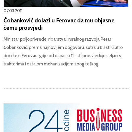
07.03.2011.
Čobanković dolazi u Ferovac da mu objasne
čemu prosvjedi
Ministar poljoprivrede, ribarstva i ruralnog razvoja
Petar
Čobanković
, prema najnovijem dogovoru, sutra u 8 sati ujutro
doći će u
Ferovac
, gdje od danas u 11 sati prosvjeduju seljaci s
traktorima i ostalom mehanizacijom zbog teškog