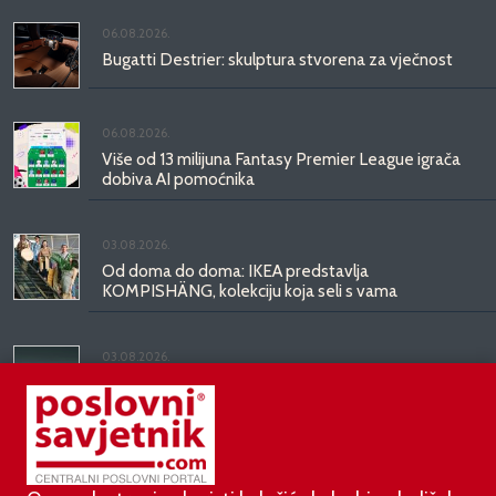
06.08.2026.
Bugatti Destrier: skulptura stvorena za vječnost
06.08.2026.
Više od 13 milijuna Fantasy Premier League igrača
dobiva AI pomoćnika
03.08.2026.
Od doma do doma: IKEA predstavlja
KOMPISHÄNG, kolekciju koja seli s vama
03.08.2026.
Kineski BYD predstavio luksuznu limuzinu veću od
Mercedesove S-klase, obećava domet do 1.000
kilometara