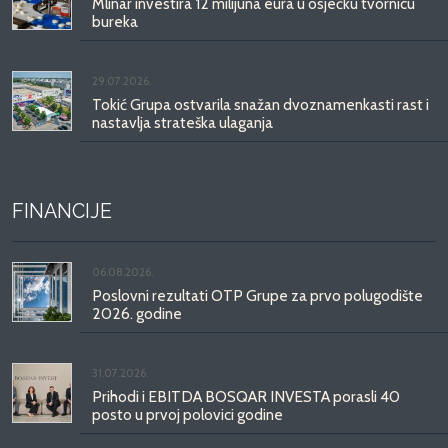
Mlinar investira 12 milijuna eura u osječku tvornicu
bureka
29.07.2026.
Tokić Grupa ostvarila snažan dvoznamenkasti rast i
nastavlja strateška ulaganja
FINANCIJE
06.08.2026.
Poslovni rezultati OTP Grupe za prvo polugodište
2026. godine
31.07.2026.
Prihodi i EBITDA BOSQAR INVESTA porasli 40
posto u prvoj polovici godine