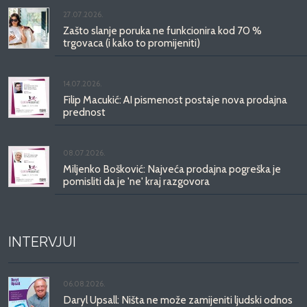
27.07.2026.
Zašto slanje poruka ne funkcionira kod 70 %
trgovaca (i kako to promijeniti)
14.07.2026.
Filip Macukić: AI pismenost postaje nova prodajna
prednost
08.07.2026.
Miljenko Bošković: Najveća prodajna pogreška je
pomisliti da je 'ne' kraj razgovora
INTERVJUI
06.08.2026.
Daryl Upsall: Ništa ne može zamijeniti ljudski odnos