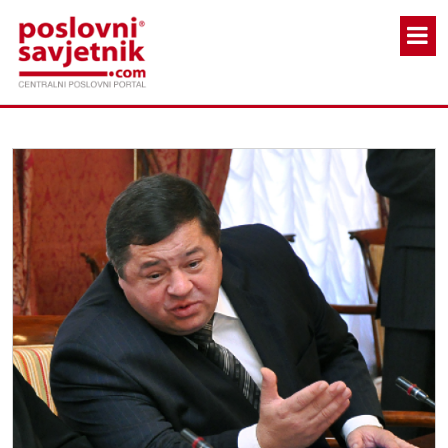
Skoči na glavni sadržaj