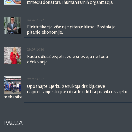
između donatora i humanitarnih organizacija
30.07.2026.
Elektrifikacija više nije pitanje klime. Postala je
pitanje ekonomije.
29.07.2026.
Kada odlučiš živjeti svoje snove, a ne tuđa
očekivanja
20.07.2026.
Upoznajte Ljerku, ženu koja drži ključeve
najpreciznije strojne obrade i diktira pravila u svijetu
mehanike
PAUZA