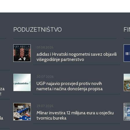
PODUZETNIŠTVO
F
01.08.2026.
adidas i Hrvatski nogometni savez objavili
višegodišnje partnerstvo
30.07.2026.
UGP najavio prosvjed protiv novih
 za
nameta i načina donošenja propisa
!
29.07.2026.
Mlinar investira 12 milijuna eura u osječku
la
tvornicu bureka