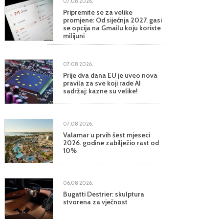
07.08.2026.
Pripremite se za velike
promjene: Od siječnja 2027. gasi
se opcija na Gmailu koju koriste
milijuni
07.08.2026.
Prije dva dana EU je uveo nova
pravila za sve koji rade AI
sadržaj: kazne su velike!
07.08.2026.
Valamar u prvih šest mjeseci
2026. godine zabilježio rast od
10%
06.08.2026.
Bugatti Destrier: skulptura
stvorena za vječnost