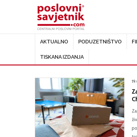
Main navigation
AKTUALNO
PODUZETNIŠTVO
F
TISKANA IZDANJA
19
Z
C
Za
ži
po
tr