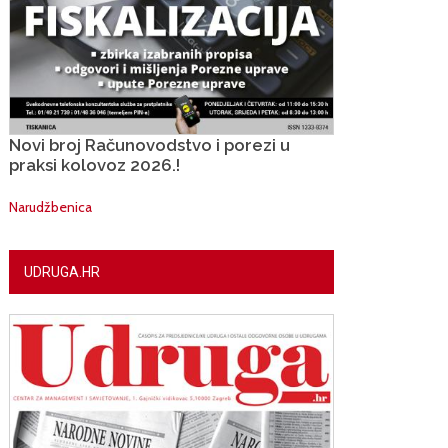
Novi broj Računovodstvo i porezi u
praksi kolovoz 2026.!
Narudžbenica
UDRUGA.HR