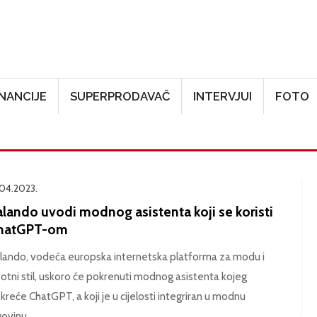
Skoči na glavni sadržaj
INANCIJE
SUPERPRODAVAČ
INTERVJUI
FOTO
.04.2023.
alando uvodi modnog asistenta koji se koristi
hatGPT-om
lando, vodeća europska internetska platforma za modu i
votni stil, uskoro će pokrenuti modnog asistenta kojeg
kreće ChatGPT, a koji je u cijelosti integriran u modnu
govinu.