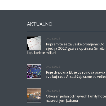
AKTUALNO
07.08.2026.
Pripremite se za velike promjene: Od
siječnja 2027. gasi se opcija na Gmailu
koju koriste milijuni
07.08.2026.
Prije dva dana EU je uveo nova pravila
sve koji rade AI sadržaj: kazne su velike
03.08.2026.
Otvoren jedan od najvećih family hote
na srednjem Jadranu