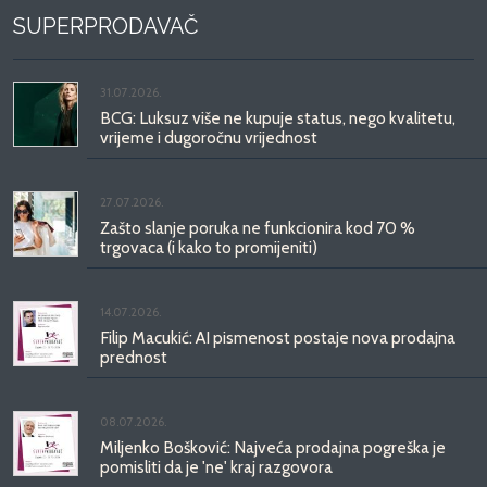
SUPERPRODAVAČ
31.07.2026.
BCG: Luksuz više ne kupuje status, nego kvalitetu,
vrijeme i dugoročnu vrijednost
27.07.2026.
Zašto slanje poruka ne funkcionira kod 70 %
trgovaca (i kako to promijeniti)
14.07.2026.
Filip Macukić: AI pismenost postaje nova prodajna
prednost
08.07.2026.
Miljenko Bošković: Najveća prodajna pogreška je
pomisliti da je 'ne' kraj razgovora