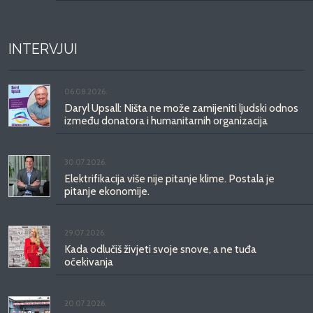
INTERVJUI
06.08.2026.
Daryl Upsall: Ništa ne može zamijeniti ljudski odnos
između donatora i humanitarnih organizacija
30.07.2026.
Elektrifikacija više nije pitanje klime. Postala je
pitanje ekonomije.
29.07.2026.
Kada odlučiš živjeti svoje snove, a ne tuđa
očekivanja
20.07.2026.