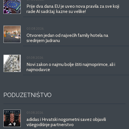
Prije dva dana EU je uveo nova pravila za sve koji
rade AI sadržaj: kazne su velike!
03.08.2026.
Otvoren jedan od najvećih family hotela na
srednjem Jadranu
01.08.2026.
Novi zakon o najmu bolje štiti najmoprimce, ali i
najmodavce
PODUZETNIŠTVO
01.08.2026.
adidas i Hrvatski nogometni savez objavili
višegodišnje partnerstvo