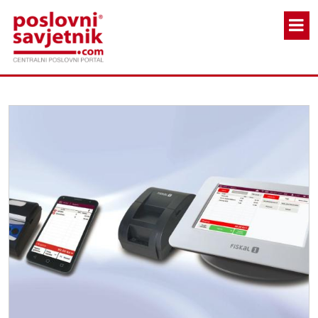
Skoči na glavni sadržaj