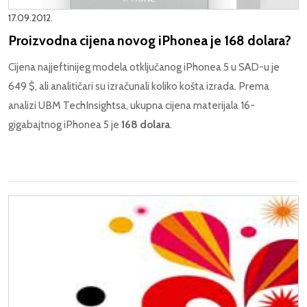
17.09.2012.
Proizvodna cijena novog iPhonea je 168 dolara?
Cijena najjeftinijeg modela otključanog iPhonea 5 u SAD-u je
649 $, ali analitičari su izračunali koliko košta izrada. Prema
analizi UBM TechInsightsa, ukupna cijena materijala 16-
gigabajtnog iPhonea 5 je
168 dolara
.