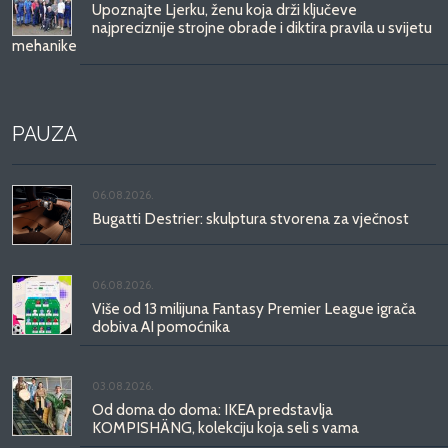
Upoznajte Ljerku, ženu koja drži ključeve
najpreciznije strojne obrade i diktira pravila u svijetu
mehanike
PAUZA
06.08.2026.
Bugatti Destrier: skulptura stvorena za vječnost
06.08.2026.
Više od 13 milijuna Fantasy Premier League igrača
dobiva AI pomoćnika
03.08.2026.
Od doma do doma: IKEA predstavlja
KOMPISHÄNG, kolekciju koja seli s vama