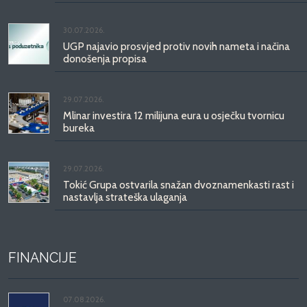
30.07.2026.
UGP najavio prosvjed protiv novih nameta i načina
donošenja propisa
29.07.2026.
Mlinar investira 12 milijuna eura u osječku tvornicu
bureka
29.07.2026.
Tokić Grupa ostvarila snažan dvoznamenkasti rast i
nastavlja strateška ulaganja
FINANCIJE
07.08.2026.