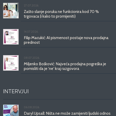
27.07.2026.
Zašto slanje poruka ne funkcionira kod 70 %
trgovaca (i kako to promijeniti)
14.07.2026.
Filip Macukić: AI pismenost postaje nova prodajna
prednost
08.07.2026.
Miljenko Bošković: Najveća prodajna pogreška je
pomisliti da je 'ne' kraj razgovora
INTERVJUI
06.08.2026.
Daryl Upsall: Ništa ne može zamijeniti ljudski odnos