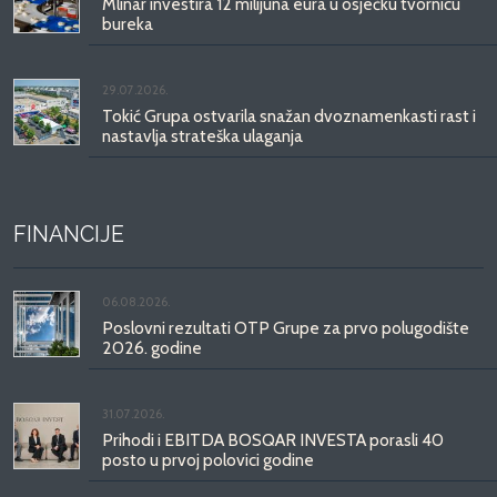
Mlinar investira 12 milijuna eura u osječku tvornicu
bureka
29.07.2026.
Tokić Grupa ostvarila snažan dvoznamenkasti rast i
nastavlja strateška ulaganja
FINANCIJE
06.08.2026.
Poslovni rezultati OTP Grupe za prvo polugodište
2026. godine
31.07.2026.
Prihodi i EBITDA BOSQAR INVESTA porasli 40
posto u prvoj polovici godine