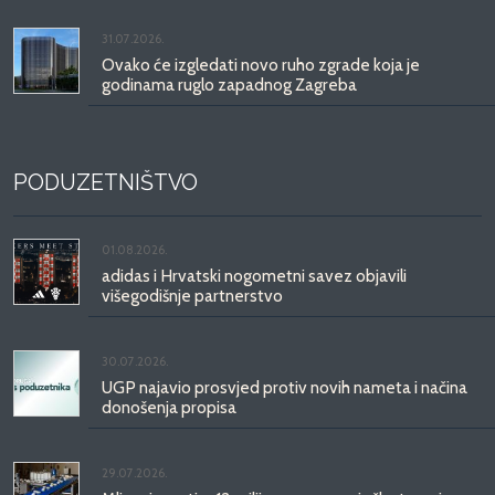
31.07.2026.
Ovako će izgledati novo ruho zgrade koja je
godinama ruglo zapadnog Zagreba
PODUZETNIŠTVO
01.08.2026.
adidas i Hrvatski nogometni savez objavili
višegodišnje partnerstvo
30.07.2026.
UGP najavio prosvjed protiv novih nameta i načina
donošenja propisa
29.07.2026.