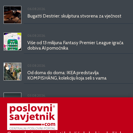
06.08.2026.
Bugatti Destrier: skulptura stvorena za vječnost
06.08.2026.
Više od 13 milijuna Fantasy Premier League igrača
dobiva AI pomoćnika
03.08.2026.
Od doma do doma: IKEA predstavlja
KOMPISHÄNG, kolekciju koja seli s vama
03.08.2026.
Kineski BYD predstavio luksuznu limuzinu veću od
Mercedesove S-klase, obećava domet do 1.000
kilometara