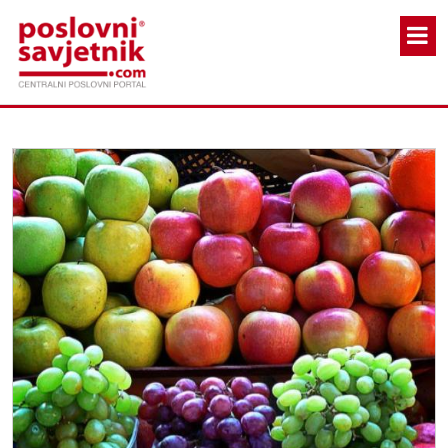
Skoči na glavni sadržaj