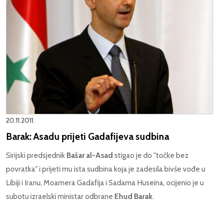
20.11.2011.
Barak: Asadu prijeti Gadafijeva sudbina
Sirijski predsjednik
Bašar al-Asad
stigao je do "točke bez
povratka" i prijeti mu ista sudbina koja je zadesila bivše vođe u
Libiji i Iranu, Moamera Gadafija i Sadama Huseina, ocijenio je u
subotu izraelski ministar odbrane
Ehud Barak
.