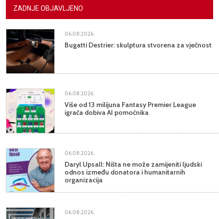
ZADNJE OBJAVLJENO
06.08.2026.
Bugatti Destrier: skulptura stvorena za vječnost
06.08.2026.
Više od 13 milijuna Fantasy Premier League
igrača dobiva AI pomoćnika
06.08.2026.
Daryl Upsall: Ništa ne može zamijeniti ljudski
odnos između donatora i humanitarnih
organizacija
06.08.2026.