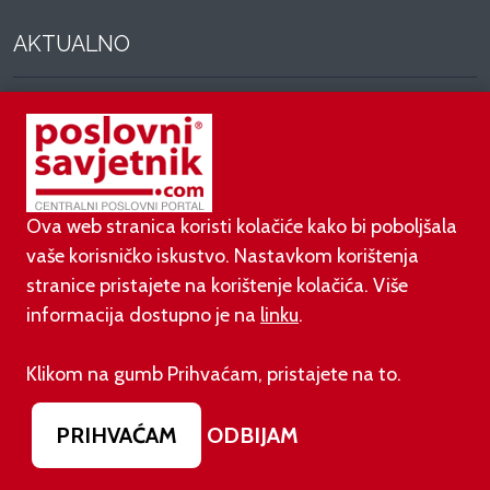
AKTUALNO
03.08.2026.
Otvoren jedan od najvećih family hotela na
srednjem Jadranu
01.08.2026.
Ova web stranica koristi kolačiće kako bi poboljšala
Novi zakon o najmu bolje štiti najmoprimce, ali i
vaše korisničko iskustvo. Nastavkom korištenja
najmodavce
stranice pristajete na korištenje kolačića. Više
informacija dostupno je na
linku
.
31.07.2026.
Domaća vina bez konkurencije: bira ih 90 posto
Klikom na gumb Prihvaćam, pristajete na to.
hrvatskih potrošača
PRIHVAĆAM
ODBIJAM
31.07.2026.
Ovako će izgledati novo ruho zgrade koja je
godinama ruglo zapadnog Zagreba