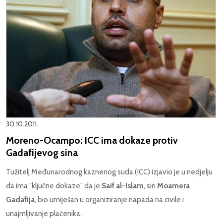
30.10.2011.
Moreno-Ocampo: ICC ima dokaze protiv
Gadafijevog sina
Tužitelj Međunarodnog kaznenog suda (ICC) izjavio je u nedjelju
da ima "ključne dokaze" da je
Saif al-Islam
, sin
Moamera
Gadafija
, bio umiješan u organiziranje napada na civile i
unajmljivanje plaćenika.