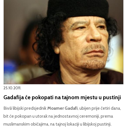
25.10.2011.
Gadafija će pokopati na tajnom mjestu u pustinji
Bivši libijski predsjednik
Moamer Gadafi
, ubijen prije četiri dana,
bit će pokopan u utorak na jednostavnoj ceremoniji, prema
muslimanskim običajima, na tajnoj lokaciji u libijskoj pustinji,