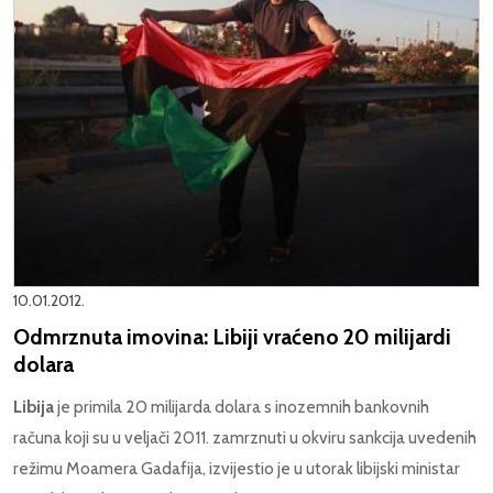
10.01.2012.
Odmrznuta imovina: Libiji vraćeno 20 milijardi
dolara
Libija
je primila 20 milijarda dolara s inozemnih bankovnih
računa koji su u veljači 2011. zamrznuti u okviru sankcija uvedenih
režimu Moamera Gadafija, izvijestio je u utorak libijski ministar