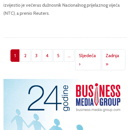
izvijestio je večeras dužnosnik Nacionalnog prijelaznog vijeća
(NTC), a prenio Reuters.
Pagination
1
2
3
4
5
…
Sljedeća
Zadnja
Next page
Last page
›
»