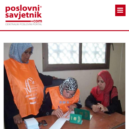
Skoči na glavni sadržaj