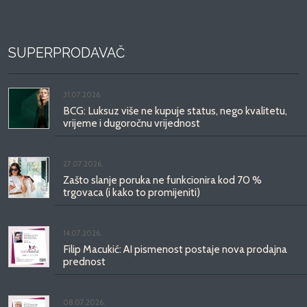
SUPERPRODAVAČ
31.07.2026.
BCG: Luksuz više ne kupuje status, nego kvalitetu,
vrijeme i dugoročnu vrijednost
27.07.2026.
Zašto slanje poruka ne funkcionira kod 70 %
trgovaca (i kako to promijeniti)
14.07.2026.
Filip Macukić: AI pismenost postaje nova prodajna
prednost
08.07.2026.