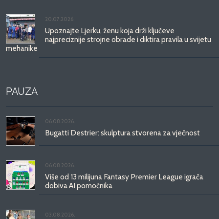
20.07.2026.
Upoznajte Ljerku, ženu koja drži ključeve
najpreciznije strojne obrade i diktira pravila u svijetu
mehanike
PAUZA
06.08.2026.
Bugatti Destrier: skulptura stvorena za vječnost
06.08.2026.
Više od 13 milijuna Fantasy Premier League igrača
dobiva AI pomoćnika
03.08.2026.