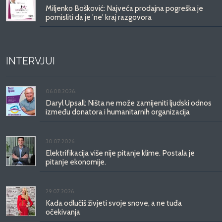
Miljenko Bošković: Najveća prodajna pogreška je
pomisliti da je 'ne' kraj razgovora
INTERVJUI
06.08.2026.
Daryl Upsall: Ništa ne može zamijeniti ljudski odnos
između donatora i humanitarnih organizacija
30.07.2026.
Elektrifikacija više nije pitanje klime. Postala je
pitanje ekonomije.
29.07.2026.
Kada odlučiš živjeti svoje snove, a ne tuđa
očekivanja