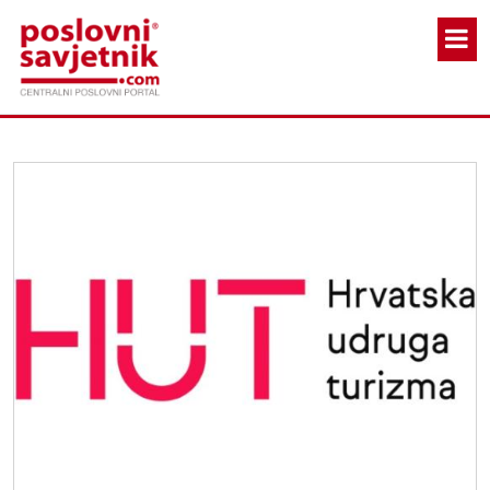
Skoči na glavni sadržaj