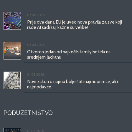
07.08.2026.
Prije dva dana EU je uveo nova pravila za sve koji
rade AI sadržaj: kazne su velike!
03.08.2026.
Otvoren jedan od najvećih family hotela na
srednjem Jadranu
01.08.2026.
Novi zakon o najmu bolje štiti najmoprimce, ali i
najmodavce
PODUZETNIŠTVO
01.08.2026.