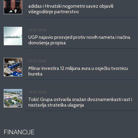
adidas i Hrvatski nogometni savez objavili
višegodišnje partnerstvo
30.07.2026.
UGP najavio prosvjed protiv novih nameta i načina
donošenja propisa
29.07.2026.
Mlinar investira 12 milijuna eura u osječku tvornicu
bureka
29.07.2026.
Tokić Grupa ostvarila snažan dvoznamenkasti rast i
nastavlja strateška ulaganja
FINANCIJE