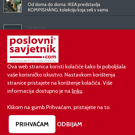
Od doma do doma: IKEA predstavlja
KOMPISHÄNG, kolekciju koja seli s vama
03.08.2026.
Kineski BYD predstavio luksuznu limuzinu veću od
Mercedesove S-klase, obećava domet do 1.000
kilometara
Ova web stranica koristi kolačiće kako bi poboljšala
vaše korisničko iskustvo. Nastavkom korištenja
stranice pristajete na korištenje kolačića. Više
informacija dostupno je na
linku
.
©
poslovni-savjetnik.com član je
Klikom na gumb Prihvaćam, pristajete na to.
Footer menu
O nama
Impressum
Uvjeti korištenja
PRIHVAĆAM
ODBIJAM
Izjava o zaštiti privatnosti