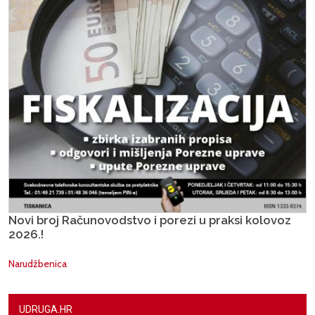
Novi broj Računovodstvo i porezi u praksi kolovoz
2026.!
Narudžbenica
UDRUGA.HR