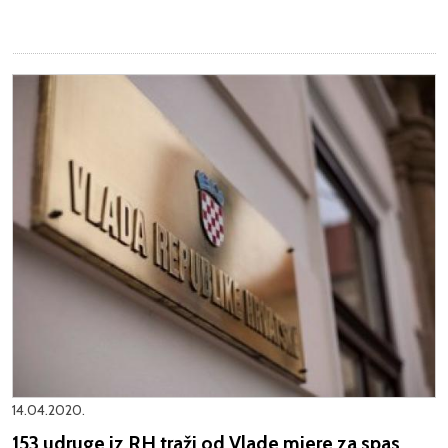
14.04.2020.
153 udruge iz RH traži od Vlade mjere za spas