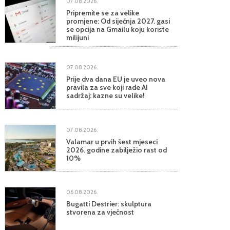
07.08.2026.
Pripremite se za velike
promjene: Od siječnja 2027. gasi
se opcija na Gmailu koju koriste
milijuni
07.08.2026.
Prije dva dana EU je uveo nova
pravila za sve koji rade AI
sadržaj: kazne su velike!
07.08.2026.
Valamar u prvih šest mjeseci
2026. godine zabilježio rast od
10%
06.08.2026.
Bugatti Destrier: skulptura
stvorena za vječnost