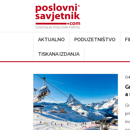
Main navigation
AKTUALNO
PODUZETNIŠTVO
F
TISKANA IZDANJA
04
G
a 
Gr
pr
in
po