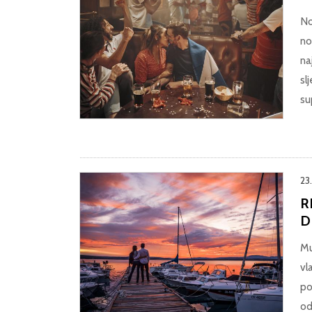
No
no
na
sl
su
23
R
D
Mu
vl
po
od