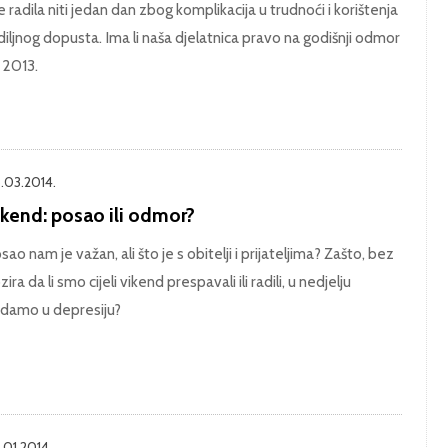
je radila niti jedan dan zbog komplikacija u trudnoći i korištenja
diljnog dopusta. Ima li naša djelatnica pravo na godišnji odmor
 2013.
.03.2014.
ikend: posao ili odmor?
sao nam je važan, ali što je s obitelji i prijateljima? Zašto, bez
ira da li smo cijeli vikend prespavali ili radili, u nedjelju
damo u depresiju?
.01.2014.