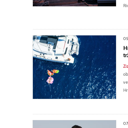
Ri
05
H
t
Zi
ob
ve
Hr
07