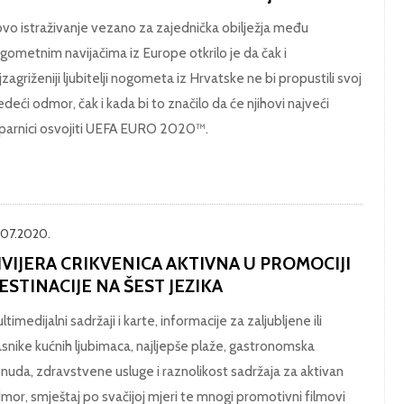
vo istraživanje vezano za zajednička obilježja među
gometnim navijačima iz Europe otkrilo je da čak i
jzagriženiji ljubitelji nogometa iz Hrvatske ne bi propustili svoj
jedeći odmor, čak i kada bi to značilo da će njihovi najveći
parnici osvojiti UEFA EURO 2020™.
.07.2020.
IVIJERA CRIKVENICA AKTIVNA U PROMOCIJI
ESTINACIJE NA ŠEST JEZIKA
ltimedijalni sadržaji i karte, informacije za zaljubljene ili
asnike kućnih ljubimaca, najljepše plaže, gastronomska
nuda, zdravstvene usluge i raznolikost sadržaja za aktivan
mor, smještaj po svačijoj mjeri te mnogi promotivni filmovi