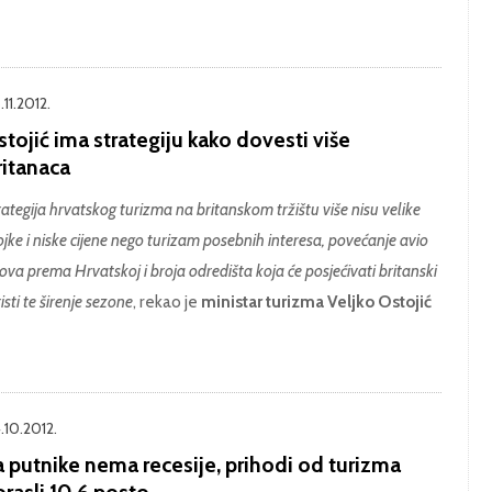
11.2012.
tojić ima strategiju kako dovesti više
ritanaca
rategija hrvatskog turizma na britanskom tržištu više nisu velike
ojke i niske cijene nego turizam posebnih interesa, povećanje avio
tova prema Hrvatskoj i broja odredišta koja će posjećivati britanski
isti te širenje sezone
, rekao je
ministar turizma Veljko Ostojić
.10.2012.
a putnike nema recesije, prihodi od turizma