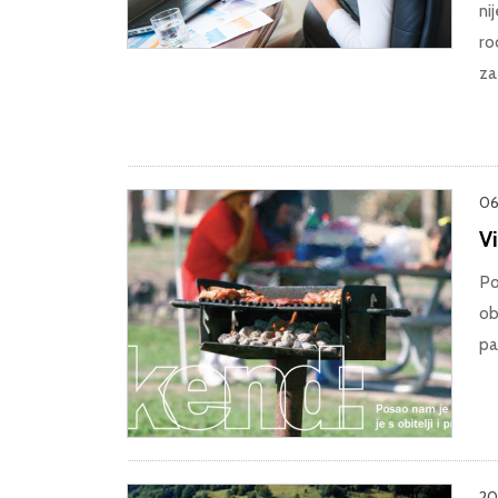
ni
ro
za
06
V
Po
obz
pa
20