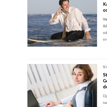
K
os
Ve
iš
od
sv
12
S
G
d
Dj
na