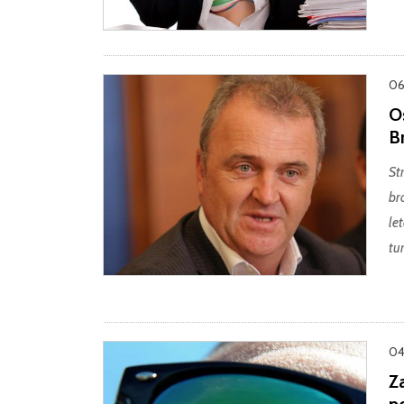
06.
Os
B
St
br
le
tur
04
Z