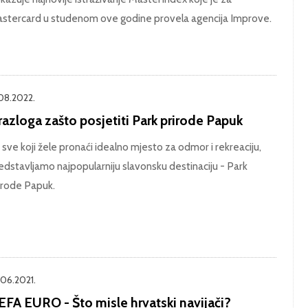
stercard u studenom ove godine provela agencija Improve.
.08.2022.
razloga zašto posjetiti Park prirode Papuk
 sve koji žele pronaći idealno mjesto za odmor i rekreaciju,
edstavljamo najpopularniju slavonsku destinaciju - Park
irode Papuk.
.06.2021.
EFA EURO - Što misle hrvatski navijači?