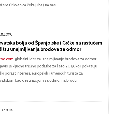
vijere Crikvenica čekaju baš na Vas!
.11.2019.
rvatska bolja od Španjolske i Grčke na rastućem
ržištu unajmljivanja brodova za odmor
zoo.com
, globalni lider za iznajmljivanje brodova za odmor
javio je ključne tržišne podatke za ljeto 2019. koji pokazuju
liki porast interesa europskih i američkih turista za
vatskom kao destinacijom za odmor na brodu.
.07.2014.