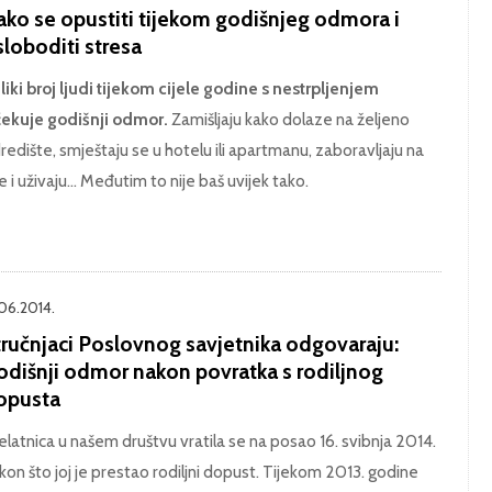
ako se opustiti tijekom godišnjeg odmora i
loboditi stresa
liki broj ljudi tijekom cijele godine s nestrpljenjem
čekuje godišnji odmor.
Zamišljaju kako dolaze na željeno
redište, smještaju se u hotelu ili apartmanu, zaboravljaju na
e i uživaju... Međutim to nije baš uvijek tako.
.06.2014.
tručnjaci Poslovnog savjetnika odgovaraju:
odišnji odmor nakon povratka s rodiljnog
opusta
elatnica u našem društvu vratila se na posao 16. svibnja 2014.
kon što joj je prestao rodiljni dopust. Tijekom 2013. godine