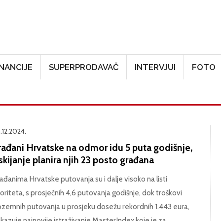
Skoči na glavni sadržaj
INANCIJE
SUPERPRODAVAČ
INTERVJUI
FOTO
.12.2024.
rađani Hrvatske na odmor idu 5 puta godišnje,
skijanje planira njih 23 posto građana
ađanima Hrvatske putovanja su i dalje visoko na listi
ioriteta, s prosječnih 4,6 putovanja godišnje, dok troškovi
ozemnih putovanja u prosjeku dosežu rekordnih 1.443 eura,
kazuje najnovije istraživanje MasterIndex koje je za