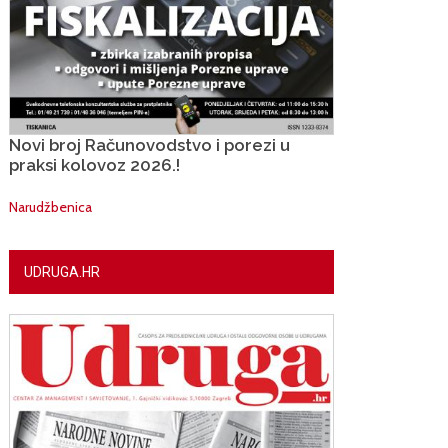
Novi broj Računovodstvo i porezi u
praksi kolovoz 2026.!
Narudžbenica
UDRUGA.HR