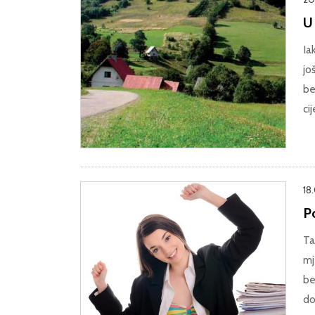
U 
Ia
jo
be
ci
18
P
Ta
mj
be
do