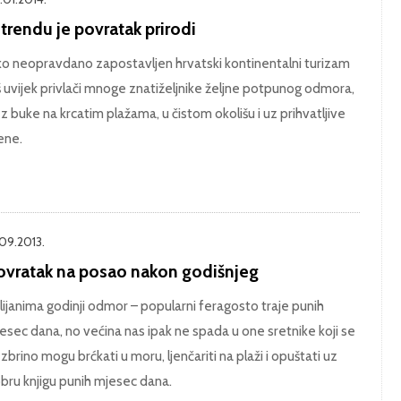
trendu je povratak prirodi
ko neopravdano zapostavljen hrvatski kontinentalni turizam
š uvijek privlači mnoge znatiželjnike željne potpunog odmora,
z buke na krcatim plažama, u čistom okolišu i uz prihvatljive
jene.
.09.2013.
ovratak na posao nakon godišnjeg
lijanima godinji odmor – popularni feragosto traje punih
esec dana, no većina nas ipak ne spada u one sretnike koji se
zbrino mogu brćkati u moru, ljenčariti na plaži i opuštati uz
bru knjigu punih mjesec dana.