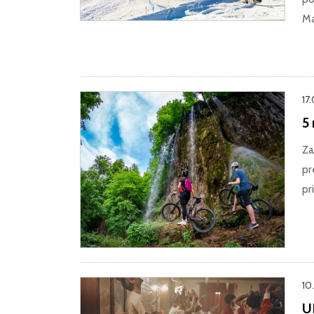
Ma
17
5 
Za
pr
pr
10
U