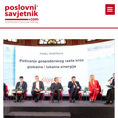
Skoči na glavni sadržaj