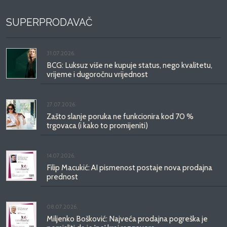
SUPERPRODAVAČ
31.07.2026.
BCG: Luksuz više ne kupuje status, nego kvalitetu,
vrijeme i dugoročnu vrijednost
27.07.2026.
Zašto slanje poruka ne funkcionira kod 70 %
trgovaca (i kako to promijeniti)
14.07.2026.
Filip Macukić: AI pismenost postaje nova prodajna
prednost
08.07.2026.
Miljenko Bošković: Najveća prodajna pogreška je