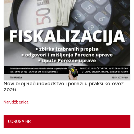
Novi broj Računovodstvo i porezi u praksi kolovoz
2026.!
Narudžbenica
UDRUGA.HR