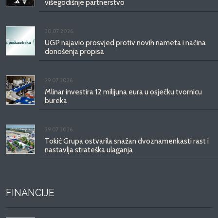
višegodišnje partnerstvo
30.07.2026.
UGP najavio prosvjed protiv novih nameta i načina
donošenja propisa
29.07.2026.
Mlinar investira 12 milijuna eura u osječku tvornicu
bureka
29.07.2026.
Tokić Grupa ostvarila snažan dvoznamenkasti rast i
nastavlja strateška ulaganja
FINANCIJE