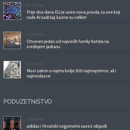
07.08.2026.
Prije dva dana EU je uveo nova pravila za sve koji
rade AI sadržaj: kazne su velike!
03.08.2026.
Otvoren jedan od najvećih family hotela na
srednjem Jadranu
01.08.2026.
Novi zakon o najmu bolje štiti najmoprimce, ali i
najmodavce
PODUZETNIŠTVO
01.08.2026.
adidas i Hrvatski nogometni savez objavili