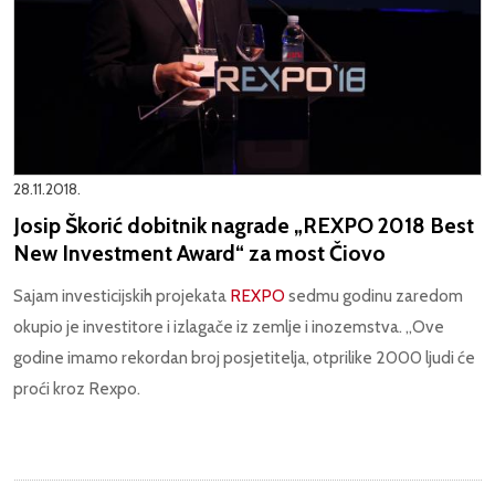
28.11.2018.
Josip Škorić dobitnik nagrade „REXPO 2018 Best
New Investment Award“ za most Čiovo
Sajam investicijskih projekata
REXPO
sedmu godinu zaredom
okupio je investitore i izlagače iz zemlje i inozemstva. „Ove
godine imamo rekordan broj posjetitelja, otprilike 2000 ljudi će
proći kroz Rexpo.