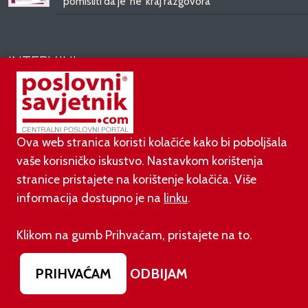
pomisliti da je 'ne' kraj razgovora
INTERVJUI
06.08.2026.
Daryl Upsall: Ništa ne može zamijeniti ljudski odnos
između donatora i humanitarnih organizacija
Ova web stranica koristi kolačiće kako bi poboljšala
vaše korisničko iskustvo. Nastavkom korištenja
30.07.2026.
stranice pristajete na korištenje kolačića. Više
Elektrifikacija više nije pitanje klime. Postala je
informacija dostupno je na
linku
.
pitanje ekonomije.
Klikom na gumb Prihvaćam, pristajete na to.
29.07.2026.
Kada odlučiš živjeti svoje snove, a ne tuđa
očekivanja
PRIHVAĆAM
ODBIJAM