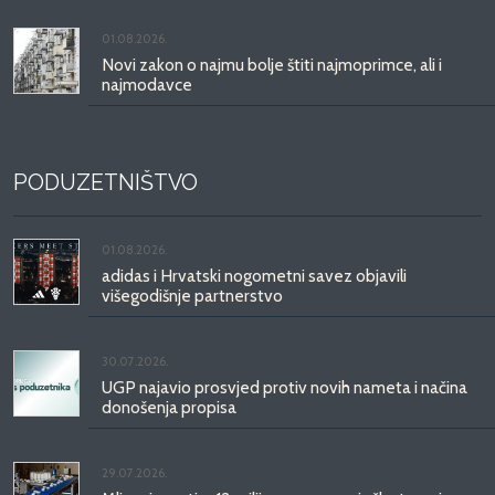
01.08.2026.
Novi zakon o najmu bolje štiti najmoprimce, ali i
najmodavce
PODUZETNIŠTVO
01.08.2026.
adidas i Hrvatski nogometni savez objavili
višegodišnje partnerstvo
30.07.2026.
UGP najavio prosvjed protiv novih nameta i načina
donošenja propisa
29.07.2026.