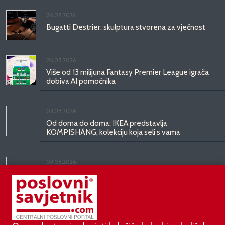
06.08.2026.
Bugatti Destrier: skulptura stvorena za vječnost
06.08.2026.
Više od 13 milijuna Fantasy Premier League igrača
dobiva AI pomoćnika
03.08.2026.
Od doma do doma: IKEA predstavlja
KOMPISHÄNG, kolekciju koja seli s vama
03.08.2026.
Kineski BYD predstavio luksuznu limuzinu veću od
Mercedesove S-klase, obećava domet do 1.000
kilometara