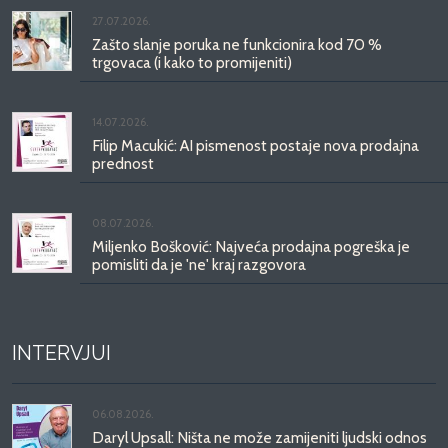
27.07.2026.
Zašto slanje poruka ne funkcionira kod 70 %
trgovaca (i kako to promijeniti)
14.07.2026.
Filip Macukić: AI pismenost postaje nova prodajna
prednost
08.07.2026.
Miljenko Bošković: Najveća prodajna pogreška je
pomisliti da je 'ne' kraj razgovora
INTERVJUI
06.08.2026.
Daryl Upsall: Ništa ne može zamijeniti ljudski odnos