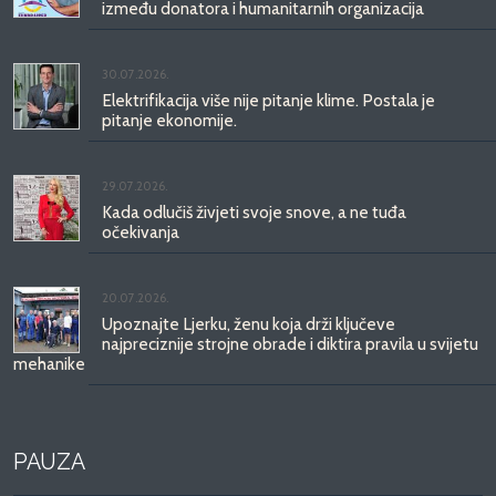
između donatora i humanitarnih organizacija
30.07.2026.
Elektrifikacija više nije pitanje klime. Postala je
pitanje ekonomije.
29.07.2026.
Kada odlučiš živjeti svoje snove, a ne tuđa
očekivanja
20.07.2026.
Upoznajte Ljerku, ženu koja drži ključeve
najpreciznije strojne obrade i diktira pravila u svijetu
mehanike
PAUZA