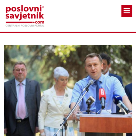
Skoči na glavni sadržaj