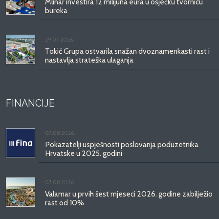
Mlinar investira 12 milijuna eura u osječku tvornicu
bureka
29.07.2026.
Tokić Grupa ostvarila snažan dvoznamenkasti rast i
nastavlja strateška ulaganja
FINANCIJE
07.08.2026.
Pokazatelji uspješnosti poslovanja poduzetnika
Hrvatske u 2025. godini
07.08.2026.
Valamar u prvih šest mjeseci 2026. godine zabilježio
rast od 10%