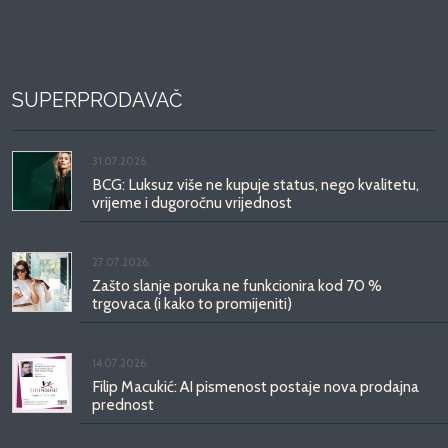
SUPERPRODAVAČ
31.07.2026.
BCG: Luksuz više ne kupuje status, nego kvalitetu,
vrijeme i dugoročnu vrijednost
27.07.2026.
Zašto slanje poruka ne funkcionira kod 70 %
trgovaca (i kako to promijeniti)
14.07.2026.
Filip Macukić: AI pismenost postaje nova prodajna
prednost