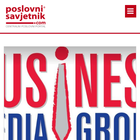
Skoči na glavni sadržaj