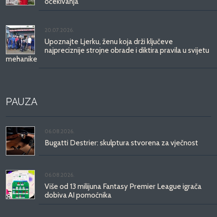
očekivanja
20.07.2026.
Upoznajte Ljerku, ženu koja drži ključeve
najpreciznije strojne obrade i diktira pravila u svijetu
mehanike
PAUZA
06.08.2026.
Bugatti Destrier: skulptura stvorena za vječnost
06.08.2026.
Više od 13 milijuna Fantasy Premier League igrača
dobiva AI pomoćnika