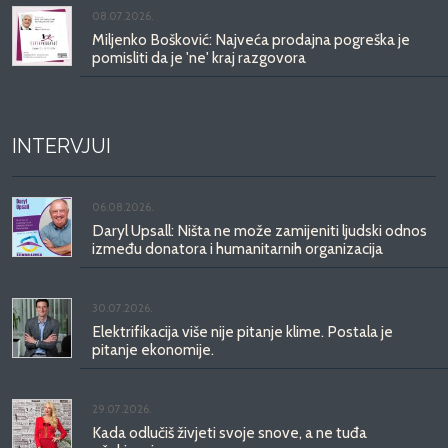
08.07.2026.
Miljenko Bošković: Najveća prodajna pogreška je
pomisliti da je 'ne' kraj razgovora
INTERVJUI
06.08.2026.
Daryl Upsall: Ništa ne može zamijeniti ljudski odnos
između donatora i humanitarnih organizacija
30.07.2026.
Elektrifikacija više nije pitanje klime. Postala je
pitanje ekonomije.
29.07.2026.
Kada odlučiš živjeti svoje snove, a ne tuđa