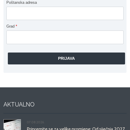
Poštanska adresa
Grad
*
AKTUALNO
07.08.2026.
Pripremite se za velike promjene: Od siječnja 2027.