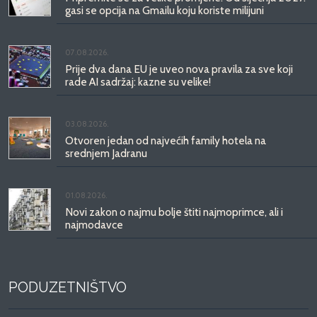
gasi se opcija na Gmailu koju koriste milijuni
07.08.2026.
Prije dva dana EU je uveo nova pravila za sve koji
rade AI sadržaj: kazne su velike!
03.08.2026.
Otvoren jedan od najvećih family hotela na
srednjem Jadranu
01.08.2026.
Novi zakon o najmu bolje štiti najmoprimce, ali i
najmodavce
PODUZETNIŠTVO