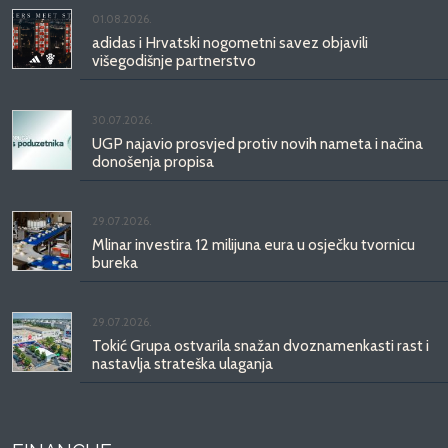
01.08.2026.
adidas i Hrvatski nogometni savez objavili
višegodišnje partnerstvo
30.07.2026.
UGP najavio prosvjed protiv novih nameta i načina
donošenja propisa
29.07.2026.
Mlinar investira 12 milijuna eura u osječku tvornicu
bureka
29.07.2026.
Tokić Grupa ostvarila snažan dvoznamenkasti rast i
nastavlja strateška ulaganja