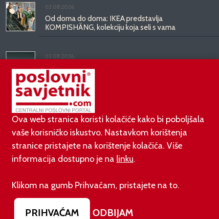
03.08.2026.
Od doma do doma: IKEA predstavlja
KOMPISHÄNG, kolekciju koja seli s vama
03.08.2026.
Kineski BYD predstavio luksuznu limuzinu veću od
Mercedesove S-klase, obećava domet do 1.000
kilometara
Ova web stranica koristi kolačiće kako bi poboljšala
vaše korisničko iskustvo. Nastavkom korištenja
stranice pristajete na korištenje kolačića. Više
informacija dostupno je na
linku
.
©
poslovni-savjetnik.com član je
Klikom na gumb Prihvaćam, pristajete na to.
Footer menu
O nama
Impressum
Uvjeti korištenja
PRIHVAĆAM
ODBIJAM