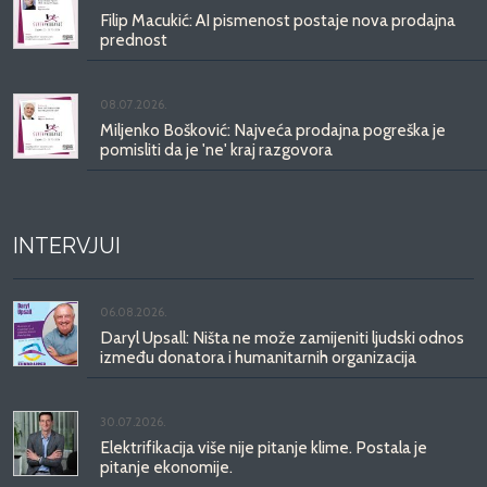
Filip Macukić: AI pismenost postaje nova prodajna
prednost
08.07.2026.
Miljenko Bošković: Najveća prodajna pogreška je
pomisliti da je 'ne' kraj razgovora
INTERVJUI
06.08.2026.
Daryl Upsall: Ništa ne može zamijeniti ljudski odnos
između donatora i humanitarnih organizacija
30.07.2026.
Elektrifikacija više nije pitanje klime. Postala je
pitanje ekonomije.