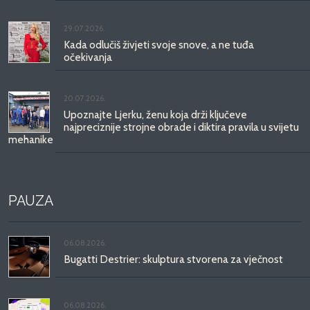
29.07.2026.
Kada odlučiš živjeti svoje snove, a ne tuđa
očekivanja
20.07.2026.
Upoznajte Ljerku, ženu koja drži ključeve
najpreciznije strojne obrade i diktira pravila u svijetu
mehanike
PAUZA
06.08.2026.
Bugatti Destrier: skulptura stvorena za vječnost
06.08.2026.