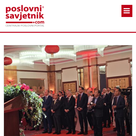
Skoči na glavni sadržaj