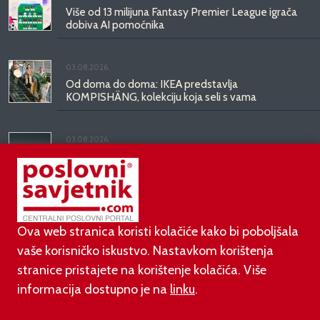
Više od 13 milijuna Fantasy Premier League igrača
dobiva AI pomoćnika
03.08.2026.
Od doma do doma: IKEA predstavlja
KOMPISHÄNG, kolekciju koja seli s vama
03.08.2026.
Kineski BYD predstavio luksuznu limuzinu veću od
Mercedesove S-klase, obećava domet do 1.000
kilometara
Ova web stranica koristi kolačiće kako bi poboljšala
vaše korisničko iskustvo. Nastavkom korištenja
stranice pristajete na korištenje kolačića. Više
informacija dostupno je na
linku
.
©
poslovni-savjetnik.com član je