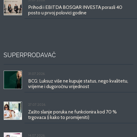
Prihodi i EBITDA BOSQAR INVESTA porasli 40
posto u prvoj polovici godine
SUPERPRODAVAČ
31.07.2026.
BCG: Luksuz više ne kupuje status, nego kvalitetu,
vrijeme i dugoročnu vrijednost
27.07.2026.
Zašto slanje poruka ne funkcionira kod 70 %
trgovaca (i kako to promijeniti)
14.07.2026.