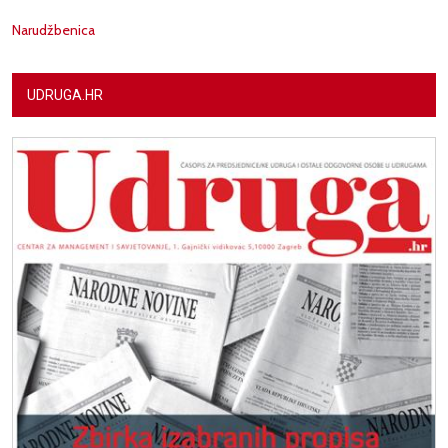
Narudžbenica
UDRUGA.HR