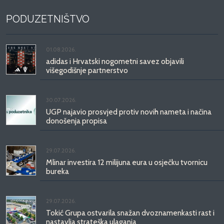
PODUZETNIŠTVO
01.08.2026.
adidas i Hrvatski nogometni savez objavili
višegodišnje partnerstvo
30.07.2026.
UGP najavio prosvjed protiv novih nameta i načina
donošenja propisa
29.07.2026.
Mlinar investira 12 milijuna eura u osječku tvornicu
bureka
29.07.2026.
Tokić Grupa ostvarila snažan dvoznamenkasti rast i
nastavlja strateška ulaganja