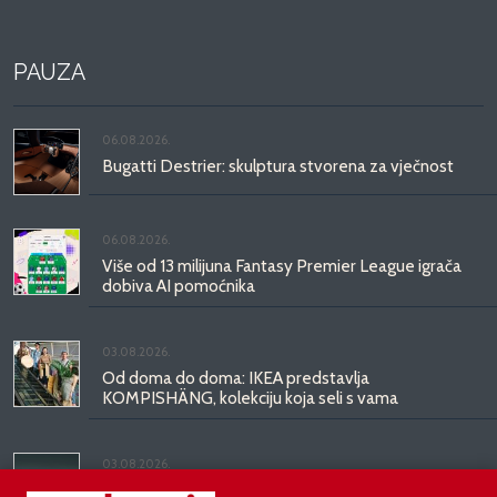
PAUZA
06.08.2026.
Bugatti Destrier: skulptura stvorena za vječnost
06.08.2026.
Više od 13 milijuna Fantasy Premier League igrača
dobiva AI pomoćnika
03.08.2026.
Od doma do doma: IKEA predstavlja
KOMPISHÄNG, kolekciju koja seli s vama
03.08.2026.
Kineski BYD predstavio luksuznu limuzinu veću od