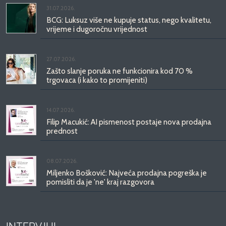
31.07.2026.
BCG: Luksuz više ne kupuje status, nego kvalitetu,
vrijeme i dugoročnu vrijednost
27.07.2026.
Zašto slanje poruka ne funkcionira kod 70 %
trgovaca (i kako to promijeniti)
14.07.2026.
Filip Macukić: AI pismenost postaje nova prodajna
prednost
08.07.2026.
Miljenko Bošković: Najveća prodajna pogreška je
pomisliti da je 'ne' kraj razgovora