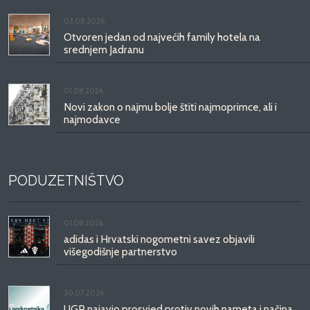
03.08.2026.
Otvoren jedan od najvećih family hotela na
srednjem Jadranu
01.08.2026.
Novi zakon o najmu bolje štiti najmoprimce, ali i
najmodavce
PODUZETNIŠTVO
01.08.2026.
adidas i Hrvatski nogometni savez objavili
višegodišnje partnerstvo
30.07.2026.
UGP najavio prosvjed protiv novih nameta i načina