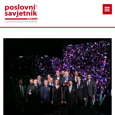
Skoči na glavni sadržaj