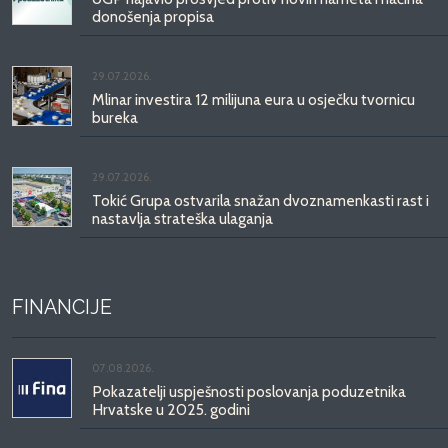
donošenja propisa
29.07.2026.
Mlinar investira 12 milijuna eura u osječku tvornicu
bureka
29.07.2026.
Tokić Grupa ostvarila snažan dvoznamenkasti rast i
nastavlja strateška ulaganja
FINANCIJE
07.08.2026.
Pokazatelji uspješnosti poslovanja poduzetnika
Hrvatske u 2025. godini