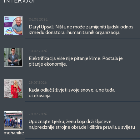
INTERVJUI
06.08.2026.
Daryl Upsall: Ništa ne može zamijeniti ljudski odnos
između donatora i humanitarnih organizacija
30.07.2026.
Elektrifikacija više nije pitanje klime. Postala je
pitanje ekonomije.
29.07.2026.
Kada odlučiš živjeti svoje snove, a ne tuđa
očekivanja
20.07.2026.
Upoznajte Ljerku, ženu koja drži ključeve
najpreciznije strojne obrade i diktira pravila u svijetu
mehanike