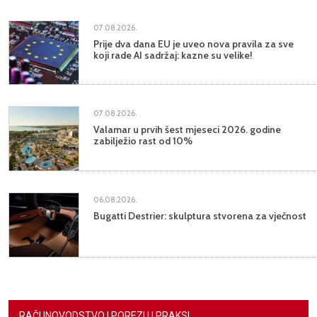
07.08.2026.
Prije dva dana EU je uveo nova pravila za sve
koji rade AI sadržaj: kazne su velike!
07.08.2026.
Valamar u prvih šest mjeseci 2026. godine
zabilježio rast od 10%
06.08.2026.
Bugatti Destrier: skulptura stvorena za vječnost
RAČUNOVODSTVO I POREZI U PRAKSI