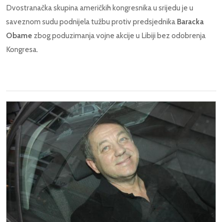
Dvostranačka skupina američkih kongresnika u srijedu je u
saveznom sudu podnijela tužbu protiv predsjednika
Baracka
Obame
zbog poduzimanja vojne akcije u Libiji bez odobrenja
Kongresa.