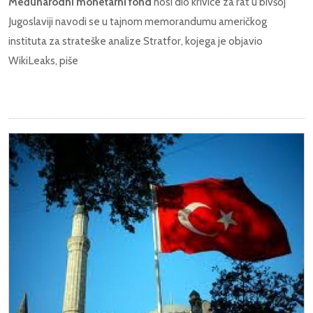
Međunarodni monetarni fond
nosi dio krivice za rat u bivšoj
Jugoslaviji navodi se u tajnom memorandumu američkog
instituta za strateške analize Stratfor, kojega je objavio
WikiLeaks, piše