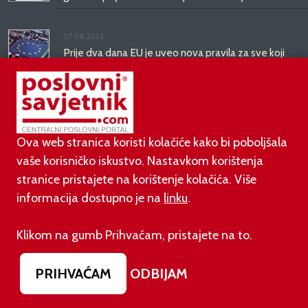
07.08.2026.
Prije dva dana EU je uveo nova pravila za sve koji
rade AI sadržaj: kazne su velike!
03.08.2026.
Otvoren jedan od najvećih family hotela na
srednjem Jadranu
Ova web stranica koristi kolačiće kako bi poboljšala
vaše korisničko iskustvo. Nastavkom korištenja
01.08.2026.
stranice pristajete na korištenje kolačića. Više
Novi zakon o najmu bolje štiti najmoprimce, ali i
informacija dostupno je na
linku
.
najmodavce
Klikom na gumb Prihvaćam, pristajete na to.
PODUZETNIŠTVO
PRIHVAĆAM
ODBIJAM
01.08.2026.