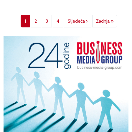
Pagination
Next page
Last pag
1
2
3
4
Sljedeća ›
Zadnja »