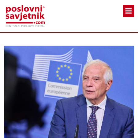
Skoči na glavni sadržaj