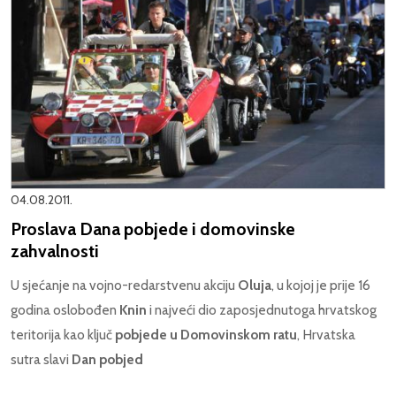
04.08.2011.
Proslava Dana pobjede i domovinske
zahvalnosti
U sjećanje na vojno-redarstvenu akciju
Oluja
, u kojoj je prije 16
godina oslobođen
Knin
i najveći dio zaposjednutoga hrvatskog
teritorija kao ključ
pobjede u Domovinskom ratu
, Hrvatska
sutra slavi
Dan pobjed