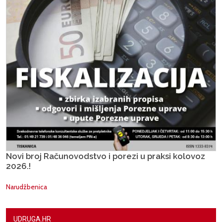
Novi broj Računovodstvo i porezi u praksi kolovoz
2026.!
Narudžbenica
UDRUGA.HR