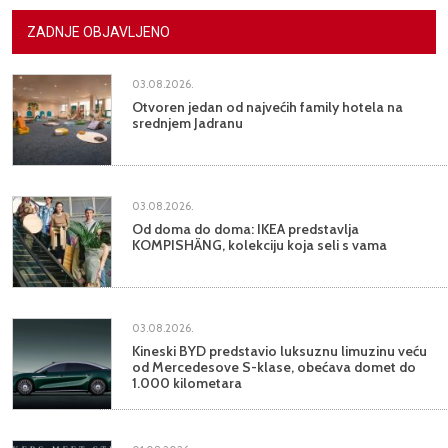
ZADNJE OBJAVLJENO
03.08.2026.
Otvoren jedan od najvećih family hotela na
srednjem Jadranu
03.08.2026.
Od doma do doma: IKEA predstavlja
KOMPISHÄNG, kolekciju koja seli s vama
03.08.2026.
Kineski BYD predstavio luksuznu limuzinu veću
od Mercedesove S-klase, obećava domet do
1.000 kilometara