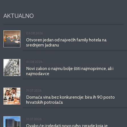
AKTUALNO
03.08.2026.
Otvoren jedan od najvećih family hotela na
srednjem Jadranu
01.08.2026.
Novi zakon o najmu bolje štiti najmoprimce, ali i
najmodavce
31.07.2026.
Domaća vina bez konkurencije: bira ih 90 posto
hrvatskih potrošača
31.07.2026.
Ovako će izgledati novo ruho zgrade koja je