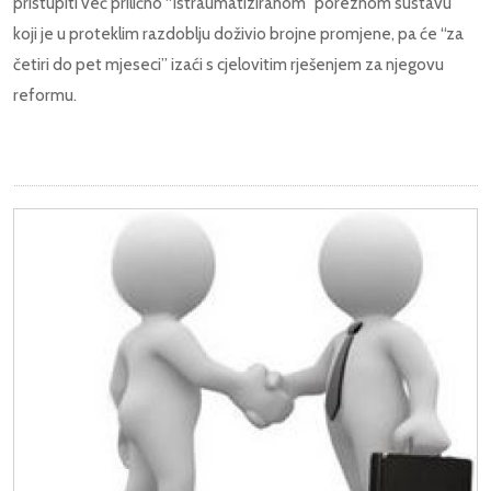
pristupiti već prilično “istraumatiziranom” poreznom sustavu
koji je u proteklim razdoblju doživio brojne promjene, pa će “za
četiri do pet mjeseci” izaći s cjelovitim rješenjem za njegovu
reformu.