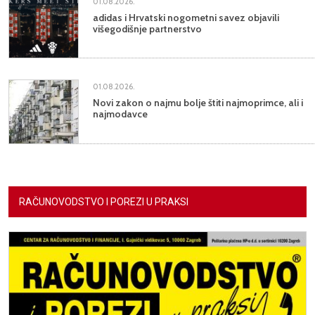
01.08.2026.
adidas i Hrvatski nogometni savez objavili
višegodišnje partnerstvo
01.08.2026.
Novi zakon o najmu bolje štiti najmoprimce, ali i
najmodavce
RAČUNOVODSTVO I POREZI U PRAKSI