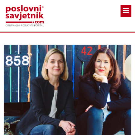
Skoči na glavni sadržaj