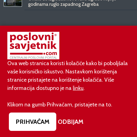
godinama ruglo zapadnog Zagreba
PODUZETNIŠTVO
01.08.2026.
adidas i Hrvatski nogometni savez objavili
višegodišnje partnerstvo
Ova web stranica koristi kolačiće kako bi poboljšala
vaše korisničko iskustvo. Nastavkom korištenja
stranice pristajete na korištenje kolačića. Više
30.07.2026.
informacija dostupno je na
linku
.
UGP najavio prosvjed protiv novih nameta i načina
donošenja propisa
Klikom na gumb Prihvaćam, pristajete na to.
29.07.2026.
Mlinar investira 12 milijuna eura u osječku tvornicu
PRIHVAĆAM
ODBIJAM
bureka