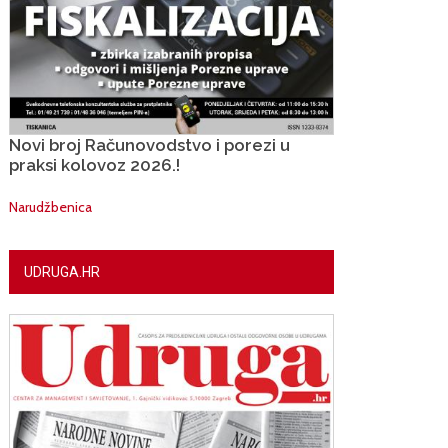
Novi broj Računovodstvo i porezi u
praksi kolovoz 2026.!
Narudžbenica
UDRUGA.HR