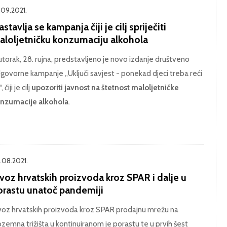
.09.2021.
stavlja se kampanja čiji je cilj spriječiti
aloljetničku konzumaciju alkohola
utorak, 28. rujna, predstavljeno je novo izdanje društveno
govorne kampanje „Uključi savjest - ponekad djeci treba reći
, čiji je cilj
upozoriti javnost na štetnost maloljetničke
nzumacije alkohola
.
.08.2021.
voz hrvatskih proizvoda kroz SPAR i dalje u
orastu unatoč pandemiji
voz hrvatskih proizvoda kroz SPAR prodajnu mrežu na
ozemna trižišta u kontinuiranom je porastu te u prvih šest