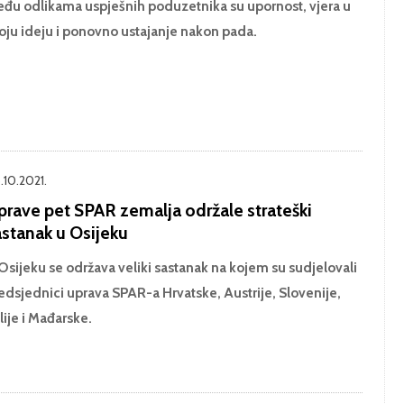
đu odlikama uspješnih poduzetnika su upornost, vjera u
oju ideju i ponovno ustajanje nakon pada.
.10.2021.
prave pet SPAR zemalja održale strateški
astanak u Osijeku
Osijeku se održava veliki sastanak na kojem su sudjelovali
edsjednici uprava SPAR-a Hrvatske, Austrije, Slovenije,
alije i Mađarske.