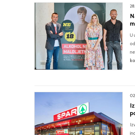
28
Na
m
U 
od
ne“
ko
02
Iz
p
Iz
in