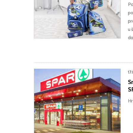
Po
po
pr
u 
do
17
S
S
Hr