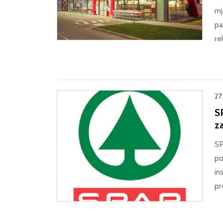
mj
pa
re
27
S
z
SP
po
in
pr