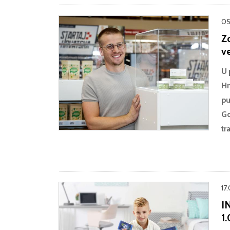
05
Z
ve
U 
Hr
pu
Go
tr
17
I
1