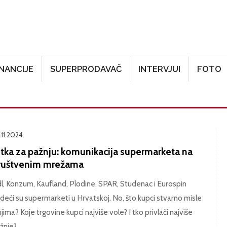
Skoči na glavni sadržaj
INANCIJE
SUPERPRODAVAČ
INTERVJUI
FOTO
.11.2024.
itka za pažnju: komunikacija supermarketa na
ruštvenim mrežama
dl, Konzum, Kaufland, Plodine, SPAR, Studenac i Eurospin
deći su supermarketi u Hrvatskoj. No, što kupci stvarno misle
njima? Koje trgovine kupci najviše vole? I tko privlači najviše
žnje?