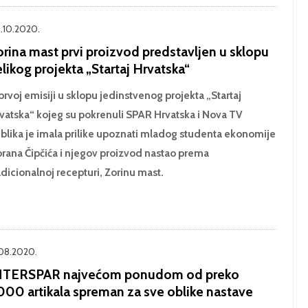
.10.2020.
orina mast prvi proizvod predstavljen u sklopu
likog projekta „Startaj Hrvatska“
prvoj emisiji u sklopu jedinstvenog projekta „Startaj
vatska“ kojeg su pokrenuli SPAR Hrvatska i Nova TV
blika je imala prilike upoznati mladog studenta ekonomije
rana Čipčića i njegov proizvod nastao prema
adicionalnoj recepturi, Zorinu mast.
.08.2020.
NTERSPAR najvećom ponudom od preko
.000 artikala spreman za sve oblike nastave