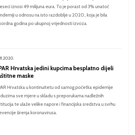
eseci iznosi 49 milijuna eura. To je porast od 3% unatoč
ndemiji u odnosu na isto razdoblje u 2020., koja je bila
kordna godina po ukupnoj vrijednosti izvoza.
.11.2020.
PAR Hrvatska jedini kupcima besplatno dijeli
aštitne maske
AR Hrvatska u kontinuitetu od samog početka epidemije
duzima sve mjere u skladu s preporukama nadležnih
stitucija te ulaže velike napore i financijska sredstva u svrhu
evencije širenja koronavirusa.