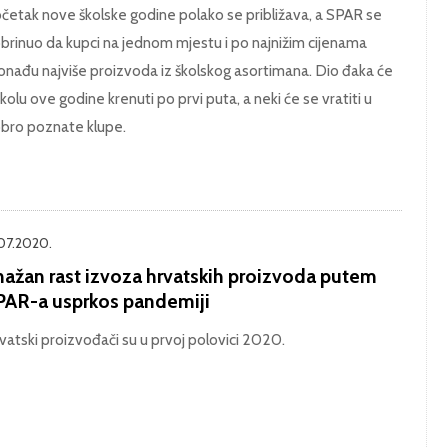
četak nove školske godine polako se približava, a SPAR se
brinuo da kupci na jednom mjestu i po najnižim cijenama
onađu najviše proizvoda iz školskog asortimana. Dio đaka će
školu ove godine krenuti po prvi puta, a neki će se vratiti u
bro poznate klupe.
.07.2020.
nažan rast izvoza hrvatskih proizvoda putem
PAR-a usprkos pandemiji
vatski proizvođači su u prvoj polovici 2020.