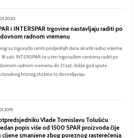
.03.2020.
PAR i INTERSPAR trgovine nastavljaju raditi po
edovnom radnom vremenu
ogi su trgovački centri posljednjih dana skratili radno vrijeme
 18 sati. INTERSPAR će u tim trgovačkim centrima raditi po
dovnom radnom vremenu do 21 sat, dokle god upute
cionalnog kriznog stožera to dozvoljavaju.
01.2019.
otpredsjedniku Vlade Tomislavu Tolušiću
redan popis više od 1500 SPAR proizvoda čije
u cijene smanjene zbog poreznog rasterećenja