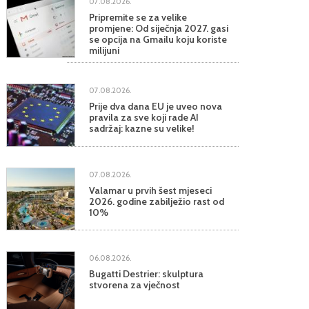
07.08.2026.
Pripremite se za velike
promjene: Od siječnja 2027. gasi
se opcija na Gmailu koju koriste
milijuni
07.08.2026.
Prije dva dana EU je uveo nova
pravila za sve koji rade AI
sadržaj: kazne su velike!
07.08.2026.
Valamar u prvih šest mjeseci
2026. godine zabilježio rast od
10%
06.08.2026.
Bugatti Destrier: skulptura
stvorena za vječnost