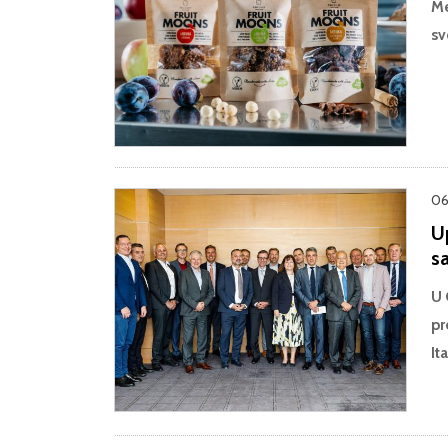
Me
sv
06
U
s
U 
pr
It