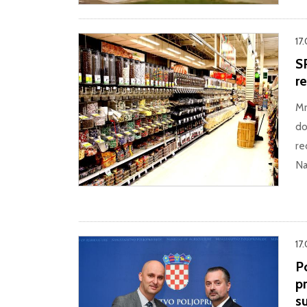
17
S
r
Mn
do
re
Na
17.
P
p
s