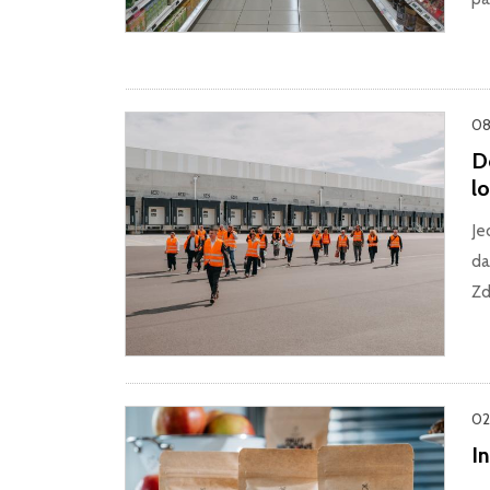
08
Do
l
Je
da
Zd
02.
I