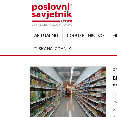
Main navigation
AKTUALNO
PODUZETNIŠTVO
F
TISKANA IZDANJA
07
B
d
Li
vo
o 
pa