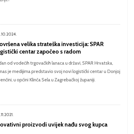
.10.2024.
vršena velika strateška investicija: SPAR
ogistički centar započeo s radom
dan od vodećih trgovačkih lanaca u državi, SPAR Hrvatska,
nas je medijima predstavio svoj novi logistički centar u Donjoj
enčini, u općini Klinča Sela u Zagrebačkoj županiji.
11.2021.
novativni proizvodi uvijek nađu svog kupca