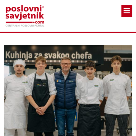
Skoči na glavni sadržaj