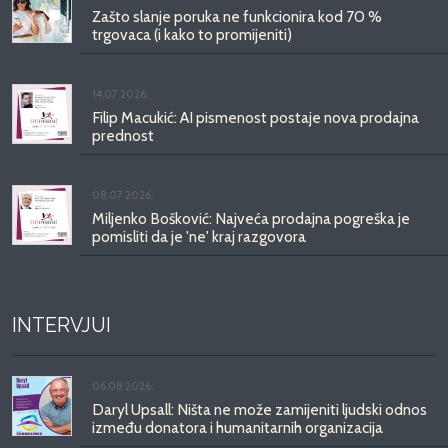
Zašto slanje poruka ne funkcionira kod 70 %
trgovaca (i kako to promijeniti)
14.07.2026.
Filip Macukić: AI pismenost postaje nova prodajna
prednost
08.07.2026.
Miljenko Bošković: Najveća prodajna pogreška je
pomisliti da je 'ne' kraj razgovora
INTERVJUI
06.08.2026.
Daryl Upsall: Ništa ne može zamijeniti ljudski odnos
između donatora i humanitarnih organizacija