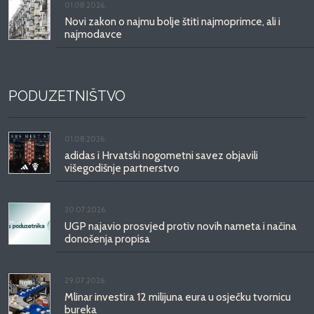
01.08.2026.
Novi zakon o najmu bolje štiti najmoprimce, ali i
najmodavce
PODUZETNIŠTVO
01.08.2026.
adidas i Hrvatski nogometni savez objavili
višegodišnje partnerstvo
30.07.2026.
UGP najavio prosvjed protiv novih nameta i načina
donošenja propisa
29.07.2026.
Mlinar investira 12 milijuna eura u osječku tvornicu
bureka