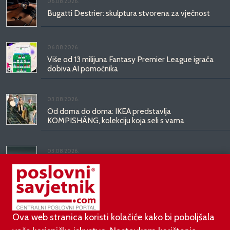
06.08.2026.
Bugatti Destrier: skulptura stvorena za vječnost
06.08.2026.
Više od 13 milijuna Fantasy Premier League igrača
dobiva AI pomoćnika
03.08.2026.
Od doma do doma: IKEA predstavlja
KOMPISHÄNG, kolekciju koja seli s vama
03.08.2026.
Kineski BYD predstavio luksuznu limuzinu veću od
Mercedesove S-klase, obećava domet do 1.000
kilometara
Ova web stranica koristi kolačiće kako bi poboljšala