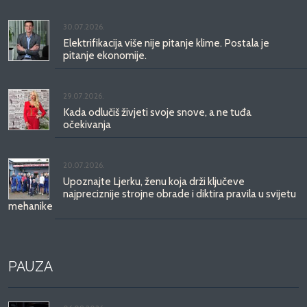
30.07.2026.
Elektrifikacija više nije pitanje klime. Postala je
pitanje ekonomije.
29.07.2026.
Kada odlučiš živjeti svoje snove, a ne tuđa
očekivanja
20.07.2026.
Upoznajte Ljerku, ženu koja drži ključeve
najpreciznije strojne obrade i diktira pravila u svijetu
mehanike
PAUZA