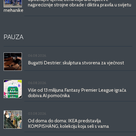
najpreciznije strojne obrade i diktira pravila u svijetu
mehanike
PAUZA
06.08.2026.
Bugatti Destrier: skulptura stvorena za vječnost
06.08.2026.
Više od 13 milijuna Fantasy Premier League igrača
dobiva AI pomoćnika
03.08.2026.
Od doma do doma: IKEA predstavlja
KOMPISHÄNG, kolekciju koja seli s vama