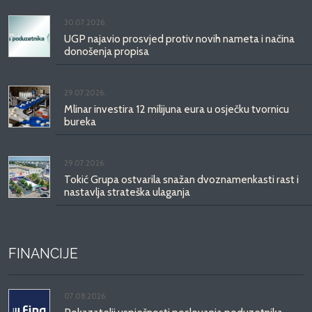
30.07.2026.
UGP najavio prosvjed protiv novih nameta i načina
donošenja propisa
29.07.2026.
Mlinar investira 12 milijuna eura u osječku tvornicu
bureka
29.07.2026.
Tokić Grupa ostvarila snažan dvoznamenkasti rast i
nastavlja strateška ulaganja
FINANCIJE
07.08.2026.