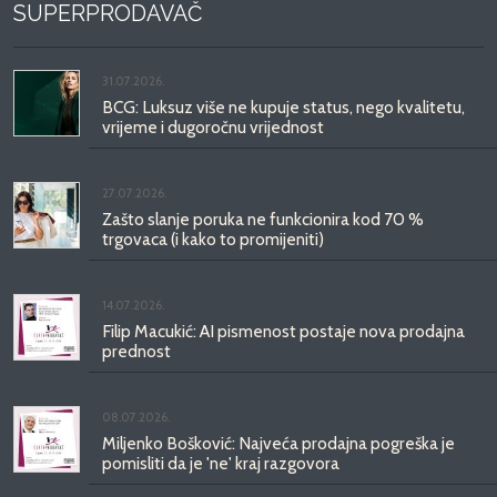
SUPERPRODAVAČ
31.07.2026.
BCG: Luksuz više ne kupuje status, nego kvalitetu,
vrijeme i dugoročnu vrijednost
27.07.2026.
Zašto slanje poruka ne funkcionira kod 70 %
trgovaca (i kako to promijeniti)
14.07.2026.
Filip Macukić: AI pismenost postaje nova prodajna
prednost
08.07.2026.
Miljenko Bošković: Najveća prodajna pogreška je
pomisliti da je 'ne' kraj razgovora