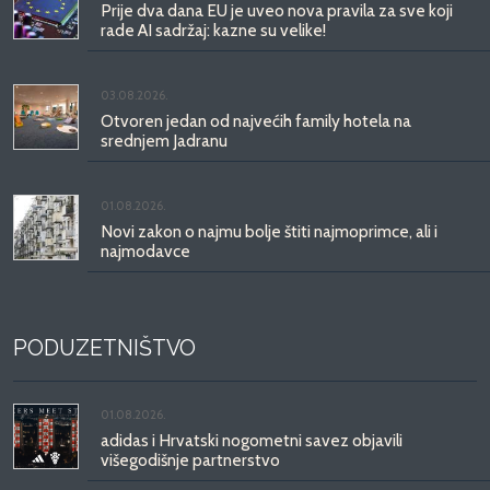
Prije dva dana EU je uveo nova pravila za sve koji
rade AI sadržaj: kazne su velike!
03.08.2026.
Otvoren jedan od najvećih family hotela na
srednjem Jadranu
01.08.2026.
Novi zakon o najmu bolje štiti najmoprimce, ali i
najmodavce
PODUZETNIŠTVO
01.08.2026.
adidas i Hrvatski nogometni savez objavili
višegodišnje partnerstvo