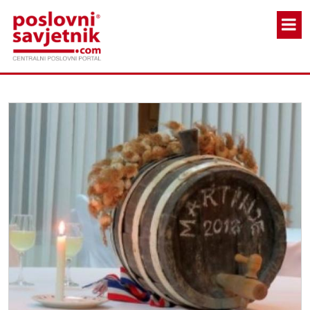
Skoči na glavni sadržaj