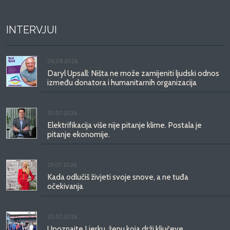
INTERVJUI
06.08.2026.
Daryl Upsall: Ništa ne može zamijeniti ljudski odnos
između donatora i humanitarnih organizacija
30.07.2026.
Elektrifikacija više nije pitanje klime. Postala je
pitanje ekonomije.
29.07.2026.
Kada odlučiš živjeti svoje snove, a ne tuđa
očekivanja
20.07.2026.
Upoznajte Ljerku, ženu koja drži ključeve