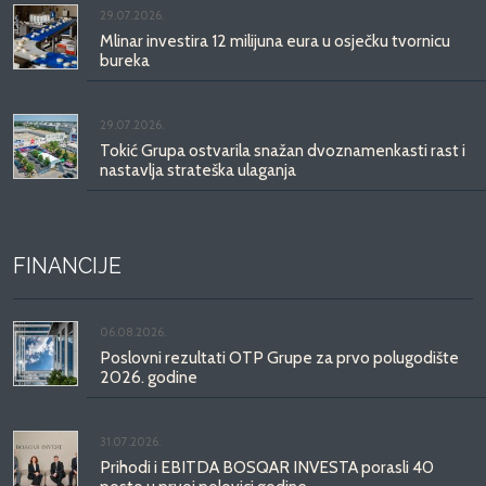
29.07.2026.
Mlinar investira 12 milijuna eura u osječku tvornicu
bureka
29.07.2026.
Tokić Grupa ostvarila snažan dvoznamenkasti rast i
nastavlja strateška ulaganja
FINANCIJE
06.08.2026.
Poslovni rezultati OTP Grupe za prvo polugodište
2026. godine
31.07.2026.
Prihodi i EBITDA BOSQAR INVESTA porasli 40