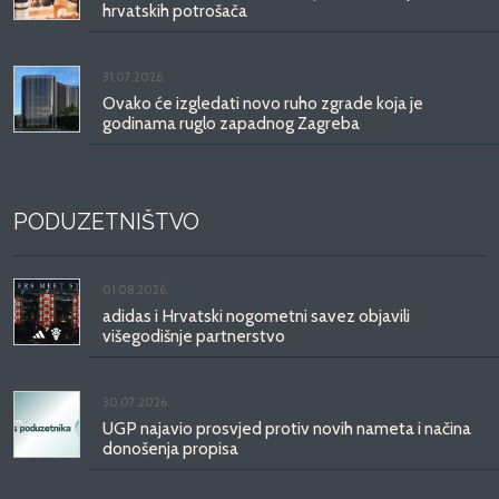
hrvatskih potrošača
31.07.2026.
Ovako će izgledati novo ruho zgrade koja je
godinama ruglo zapadnog Zagreba
PODUZETNIŠTVO
01.08.2026.
adidas i Hrvatski nogometni savez objavili
višegodišnje partnerstvo
30.07.2026.
UGP najavio prosvjed protiv novih nameta i načina
donošenja propisa