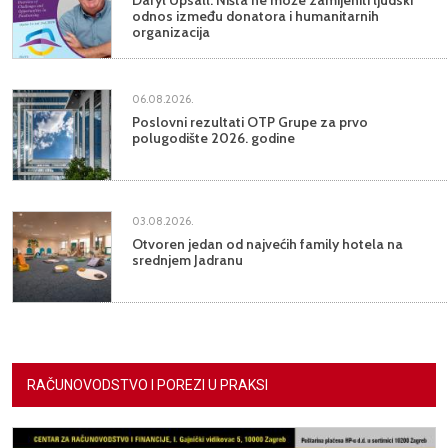
Daryl Upsall: Ništa ne može zamijeniti ljudski
odnos između donatora i humanitarnih
organizacija
06.08.2026.
Poslovni rezultati OTP Grupe za prvo
polugodište 2026. godine
03.08.2026.
Otvoren jedan od najvećih family hotela na
srednjem Jadranu
RAČUNOVODSTVO I POREZI U PRAKSI