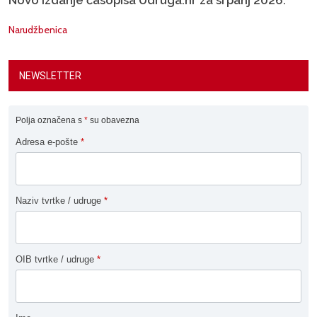
Novo izdanje časopisa Udruga.hr za srpanj 2026.
Narudžbenica
NEWSLETTER
Polja označena s
*
su obavezna
Adresa e-pošte
*
Naziv tvrtke / udruge
*
OIB tvrtke / udruge
*