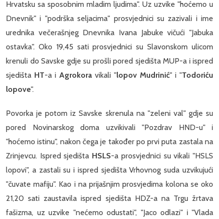
Hrvatsku sa sposobnim mladim ljudima". Uz uzvike "hoćemo u
Dnevnik" i "podrška seljacima" prosvjednici su zazivali i ime
urednika večerašnjeg Dnevnika Ivana Jabuke vičući "Jabuka
ostavka". Oko 19,45 sati prosvjednici su Slavonskom ulicom
krenuli do Savske gdje su prošli pored sjedišta MUP-a i ispred
sjedišta
HT
-a i
Agrokora
vikali "
lopov Mudrinić
" i "
Todoriću
lopove
".
Povorka je potom iz Savske skrenula na "zeleni val" gdje su
pored Novinarskog doma uzvikivali "Pozdrav HND-u" i
"hoćemo istinu", nakon čega je također po prvi puta zastala na
Zrinjevcu. Ispred sjedišta
HSLS
-a prosvjednici su vikali "HSLS
lopovi", a zastali su i ispred sjedišta Vrhovnog suda uzvikujući
"čuvate mafiju". Kao i na prijašnjim prosvjedima kolona se oko
21,20 sati zaustavila ispred sjedišta HDZ-a na Trgu žrtava
fašizma, uz uzvike "nećemo odustati", "Jaco odlazi" i "Vlada