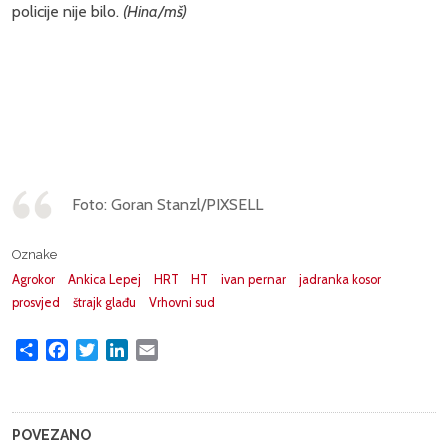
policije nije bilo.
(Hina/mš)
Foto: Goran Stanzl/PIXSELL
Oznake
Agrokor
Ankica Lepej
HRT
HT
ivan pernar
jadranka kosor
prosvjed
štrajk glađu
Vrhovni sud
Share
Facebook
Twitter
LinkedIn
Email
POVEZANO