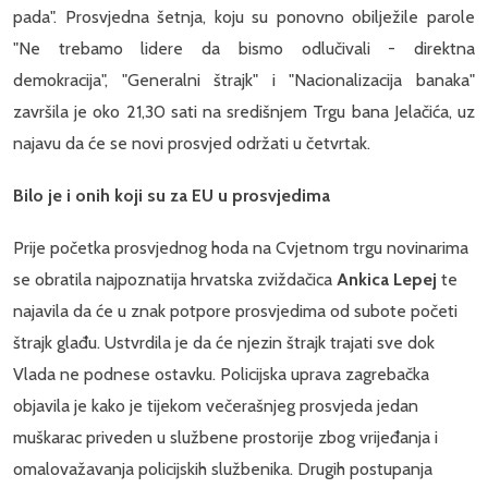
pada". Prosvjedna šetnja, koju su ponovno obilježile parole
"Ne trebamo lidere da bismo odlučivali - direktna
demokracija", "Generalni štrajk" i "Nacionalizacija banaka"
završila je oko 21,30 sati na središnjem Trgu bana Jelačića, uz
najavu da će se novi prosvjed održati u četvrtak.
Bilo je i onih koji su za EU u prosvjedima
Prije početka prosvjednog hoda na Cvjetnom trgu novinarima
se obratila najpoznatija hrvatska zviždačica
Ankica Lepej
te
najavila da će u znak potpore prosvjedima od subote početi
štrajk glađu. Ustvrdila je da će njezin štrajk trajati sve dok
Vlada ne podnese ostavku. Policijska uprava zagrebačka
objavila je kako je tijekom večerašnjeg prosvjeda jedan
muškarac priveden u službene prostorije zbog vrijeđanja i
omalovažavanja policijskih službenika. Drugih postupanja