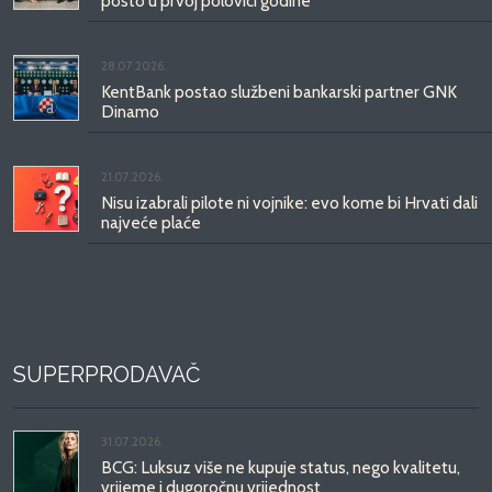
posto u prvoj polovici godine
28.07.2026.
KentBank postao službeni bankarski partner GNK
Dinamo
21.07.2026.
Nisu izabrali pilote ni vojnike: evo kome bi Hrvati dali
najveće plaće
SUPERPRODAVAČ
31.07.2026.
BCG: Luksuz više ne kupuje status, nego kvalitetu,
vrijeme i dugoročnu vrijednost