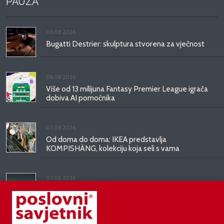
PAUZA
06.08.2026.
Bugatti Destrier: skulptura stvorena za vječnost
06.08.2026.
Više od 13 milijuna Fantasy Premier League igrača
dobiva AI pomoćnika
03.08.2026.
Od doma do doma: IKEA predstavlja
KOMPISHÄNG, kolekciju koja seli s vama
03.08.2026.
Kineski BYD predstavio luksuznu limuzinu veću od
Mercedesove S-klase, obećava domet do 1.000
kilometara