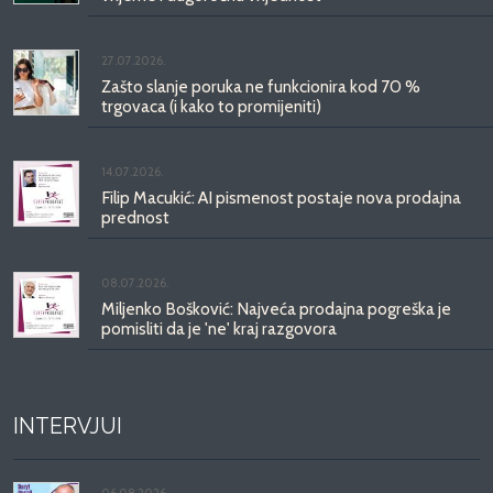
27.07.2026.
Zašto slanje poruka ne funkcionira kod 70 %
trgovaca (i kako to promijeniti)
14.07.2026.
Filip Macukić: AI pismenost postaje nova prodajna
prednost
08.07.2026.
Miljenko Bošković: Najveća prodajna pogreška je
pomisliti da je 'ne' kraj razgovora
INTERVJUI