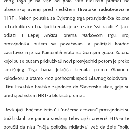
zbog toga je na više od pola sata blokiralo promet na
Slavonskoj aveniji pred sjedištem
Hrvatske radiotelevizije
(HRT). Nakon polaska sa Cvjetnog trga prosvjednička kolona
od nekoliko stotina ljudi krenula je uz uzvike "svi na ulice" "Jaco
odlazi" i Lepej Ankica" prema Markovom trgu. Broj
prosvjednika putem se povećavao, a policijski kordon
zaustavio ih je iza Kamenitih vrata na Gornjem gradu. Kolona
kojoj su se putem pridruživali novi prosvjednici potom je preko
središnjeg Trga bana Jelačića krenula prema Glavnom
kolodvoru, a otamo kroz pothodnik ispod Glavnog kolodvora i
Ulicu Hrvatske bratske zajednice do Slavonske ulice, gdje su
pred sjedništem HRT-a blokirali promet.
Uzvikujući "hoćemo istinu" i "nećemo cenzuru" prosvjednici su
tražili da ih se primi u središnji televizijski dnevnik HTV-a te
poručili da nisu "ničija politčka inicijativa", već da žele "bolju