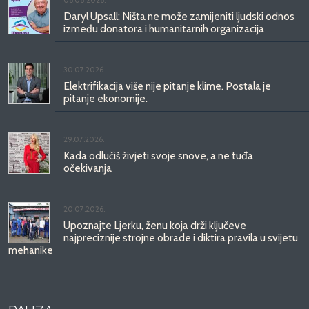
06.08.2026.
Daryl Upsall: Ništa ne može zamijeniti ljudski odnos
između donatora i humanitarnih organizacija
30.07.2026.
Elektrifikacija više nije pitanje klime. Postala je
pitanje ekonomije.
29.07.2026.
Kada odlučiš živjeti svoje snove, a ne tuđa
očekivanja
20.07.2026.
Upoznajte Ljerku, ženu koja drži ključeve
najpreciznije strojne obrade i diktira pravila u svijetu
mehanike