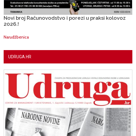
Novi broj Računovodstvo i porezi u praksi kolovoz
2026.!
Narudžbenica
UDRUGA.HR