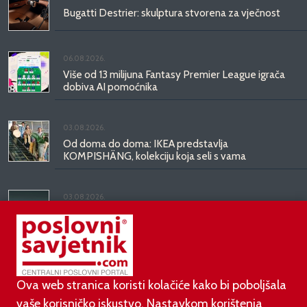
Bugatti Destrier: skulptura stvorena za vječnost
06.08.2026.
Više od 13 milijuna Fantasy Premier League igrača
dobiva AI pomoćnika
03.08.2026.
Od doma do doma: IKEA predstavlja
KOMPISHÄNG, kolekciju koja seli s vama
03.08.2026.
Kineski BYD predstavio luksuznu limuzinu veću od
Mercedesove S-klase, obećava domet do 1.000
kilometara
Ova web stranica koristi kolačiće kako bi poboljšala
vaše korisničko iskustvo. Nastavkom korištenja