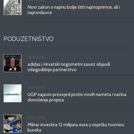
Novi zakon o najmu bolje štiti najmoprimce, ali i
najmodavce
PODUZETNIŠTVO
01.08.2026.
adidas i Hrvatski nogometni savez objavili
višegodišnje partnerstvo
30.07.2026.
UGP najavio prosvjed protiv novih nameta i načina
donošenja propisa
29.07.2026.
Mlinar investira 12 milijuna eura u osječku tvornicu
bureka