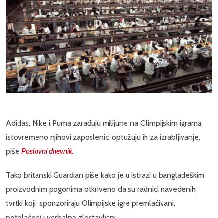
Adidas, Nike i Puma zarađuju milijune na Olimpijskim igrama,
istovremeno njihovi zaposlenici optužuju ih za izrabljivanje,
piše
Poslovni dnevnik.
Tako britanski Guardian piše kako je u istrazi u bangladeškim
proizvodnim pogonima otkriveno da su radnici navedenih
tvrtki koji sponzoriraju Olimpijske igre premlaćivani,
potplaćeni i verbalno zlostavljani.