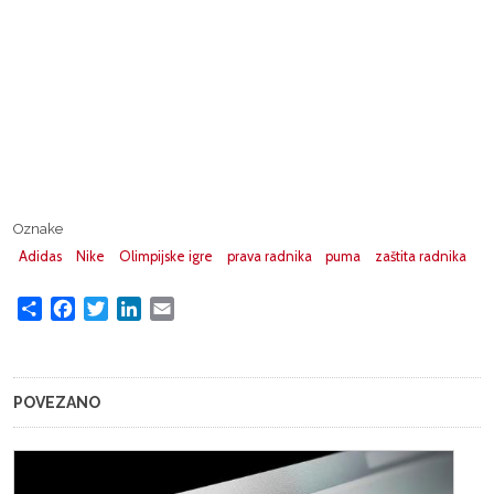
Oznake
Adidas
Nike
Olimpijske igre
prava radnika
puma
zaštita radnika
Share
Facebook
Twitter
LinkedIn
Email
POVEZANO