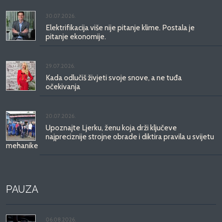
30.07.2026.
Elektrifikacija više nije pitanje klime. Postala je
pitanje ekonomije.
29.07.2026.
Kada odlučiš živjeti svoje snove, a ne tuđa
očekivanja
20.07.2026.
Upoznajte Ljerku, ženu koja drži ključeve
najpreciznije strojne obrade i diktira pravila u svijetu
mehanike
PAUZA
06.08.2026.