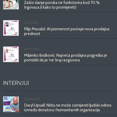
Zašto slanje poruka ne funkcionira kod 70 %
trgovaca (i kako to promijeniti)
14.07.2026.
Filip Macukić: AI pismenost postaje nova prodajna
prednost
08.07.2026.
Miljenko Bošković: Najveća prodajna pogreška je
pomisliti da je 'ne' kraj razgovora
INTERVJUI
06.08.2026.
Daryl Upsall: Ništa ne može zamijeniti ljudski odnos
između donatora i humanitarnih organizacija