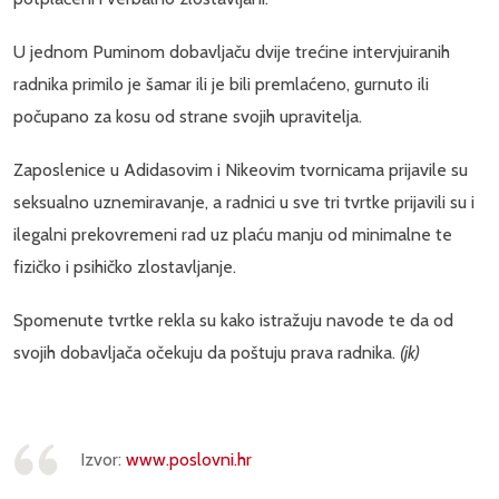
U jednom Puminom dobavljaču dvije trećine intervjuiranih
radnika primilo je šamar ili je bili premlaćeno, gurnuto ili
počupano za kosu od strane svojih upravitelja.
Zaposlenice u Adidasovim i Nikeovim tvornicama prijavile su
seksualno uznemiravanje, a radnici u sve tri tvrtke prijavili su i
ilegalni prekovremeni rad uz plaću manju od minimalne te
fizičko i psihičko zlostavljanje.
Spomenute tvrtke rekla su kako istražuju navode te da od
svojih dobavljača očekuju da poštuju prava radnika.
(jk)
Izvor:
www.poslovni.hr