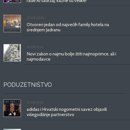
rade AI sadržaj: kazne su velike!
03.08.2026.
Otvoren jedan od najvećih family hotela na
srednjem Jadranu
01.08.2026.
Novi zakon o najmu bolje štiti najmoprimce, ali i
najmodavce
PODUZETNIŠTVO
01.08.2026.
adidas i Hrvatski nogometni savez objavili
višegodišnje partnerstvo