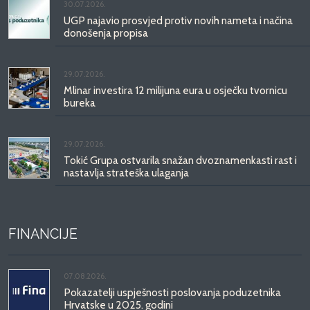
30.07.2026.
UGP najavio prosvjed protiv novih nameta i načina
donošenja propisa
29.07.2026.
Mlinar investira 12 milijuna eura u osječku tvornicu
bureka
29.07.2026.
Tokić Grupa ostvarila snažan dvoznamenkasti rast i
nastavlja strateška ulaganja
FINANCIJE
07.08.2026.
Pokazatelji uspješnosti poslovanja poduzetnika
Hrvatske u 2025. godini