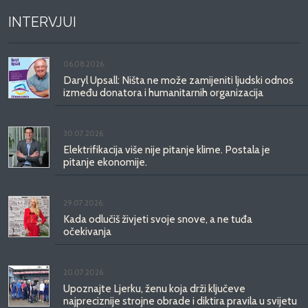
INTERVJUI
06.08.2026.
Daryl Upsall: Ništa ne može zamijeniti ljudski odnos
između donatora i humanitarnih organizacija
30.07.2026.
Elektrifikacija više nije pitanje klime. Postala je
pitanje ekonomije.
29.07.2026.
Kada odlučiš živjeti svoje snove, a ne tuđa
očekivanja
20.07.2026.
Upoznajte Ljerku, ženu koja drži ključeve
najpreciznije strojne obrade i diktira pravila u svijetu