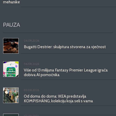
mehanike
PAUZA
06.08.2026.
Bugatti Destrier: skulptura stvorena za vječnost
06.08.2026.
Više od 13 milijuna Fantasy Premier League igrača
dobiva AI pomoćnika
03.08.2026.
Od doma do doma: IKEA predstavlja
KOMPISHÄNG, kolekciju koja seli s vama