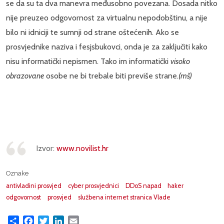
se da su ta dva manevra međusobno povezana. Dosada nitko
nije preuzeo odgovornost za virtualnu nepodobštinu, a nije
bilo ni idniciji te sumnji od strane oštećenih. Ako se
prosvjednike naziva i fesjsbukovci, onda je za zaključiti kako
nisu informatički nepismen. Tako im informatički
visoko
obrazovane
osobe ne bi trebale biti previše strane.
(mš)
Izvor:
www.novilist.hr
Oznake
antivladini prosvjed
cyber prosvjednici
DDoS napad
haker
odgovornost
prosvjed
službena internet stranica Vlade
Share
Facebook
Twitter
LinkedIn
Email