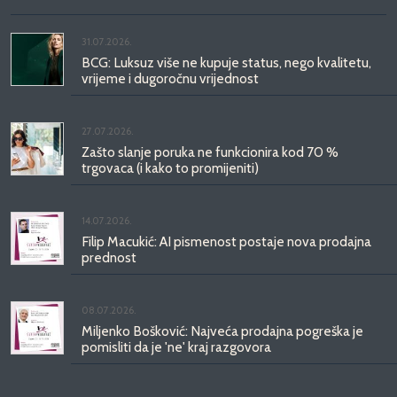
31.07.2026.
BCG: Luksuz više ne kupuje status, nego kvalitetu,
vrijeme i dugoročnu vrijednost
27.07.2026.
Zašto slanje poruka ne funkcionira kod 70 %
trgovaca (i kako to promijeniti)
14.07.2026.
Filip Macukić: AI pismenost postaje nova prodajna
prednost
08.07.2026.
Miljenko Bošković: Najveća prodajna pogreška je
pomisliti da je 'ne' kraj razgovora