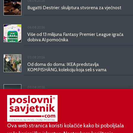
06.08.2026.
Bugatti Destrier: skulptura stvorena za vječnost
06.08.2026.
Više od 13 milijuna Fantasy Premier League igrača
dobiva AI pomoćnika
03.08.2026.
Od doma do doma: IKEA predstavlja
KOMPISHÄNG, kolekciju koja seli s vama
03.08.2026.
Kineski BYD predstavio luksuznu limuzinu veću od
Mercedesove S-klase, obećava domet do 1.000
kilometara
Ova web stranica koristi kolačiće kako bi poboljšala