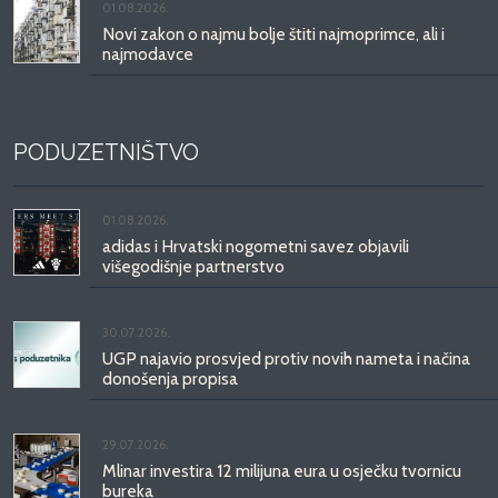
01.08.2026.
Novi zakon o najmu bolje štiti najmoprimce, ali i
najmodavce
PODUZETNIŠTVO
01.08.2026.
adidas i Hrvatski nogometni savez objavili
višegodišnje partnerstvo
30.07.2026.
UGP najavio prosvjed protiv novih nameta i načina
donošenja propisa
29.07.2026.
Mlinar investira 12 milijuna eura u osječku tvornicu
bureka