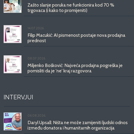
Zašto slanje poruka ne funkcionira kod 70 %
trgovaca (i kako to promijeniti)
14.07.2026.
Filip Macukić: AI pismenost postaje nova prodajna
prednost
08.07.2026.
Miljenko Bošković: Najveća prodajna pogreška je
pomisliti da je 'ne' kraj razgovora
INTERVJUI
06.08.2026.
Daryl Upsall: Ništa ne može zamijeniti ljudski odnos
između donatora i humanitarnih organizacija