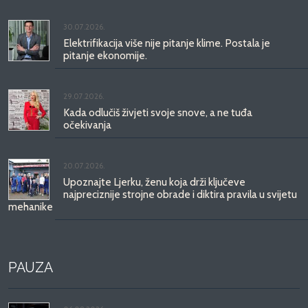
30.07.2026.
Elektrifikacija više nije pitanje klime. Postala je
pitanje ekonomije.
29.07.2026.
Kada odlučiš živjeti svoje snove, a ne tuđa
očekivanja
20.07.2026.
Upoznajte Ljerku, ženu koja drži ključeve
najpreciznije strojne obrade i diktira pravila u svijetu
mehanike
PAUZA