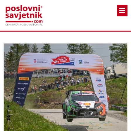
Skoči na glavni sadržaj