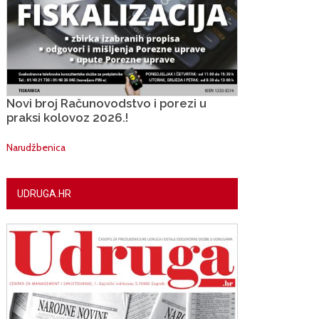
Novi broj Računovodstvo i porezi u
praksi kolovoz 2026.!
Narudžbenica
UDRUGA.HR