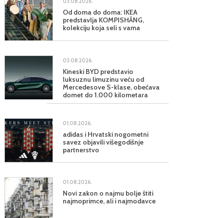
03.08.2026.
Od doma do doma: IKEA
predstavlja KOMPISHÄNG,
kolekciju koja seli s vama
03.08.2026.
Kineski BYD predstavio
luksuznu limuzinu veću od
Mercedesove S-klase, obećava
domet do 1.000 kilometara
01.08.2026.
adidas i Hrvatski nogometni
savez objavili višegodišnje
partnerstvo
01.08.2026.
Novi zakon o najmu bolje štiti
najmoprimce, ali i najmodavce