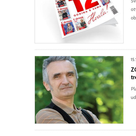
Sva
ot
ob
15.
Z
t
Pl
ud