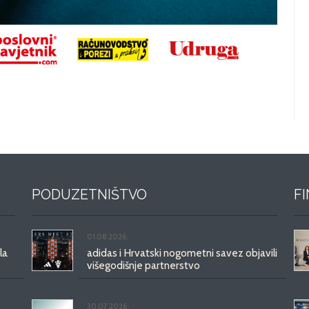
PODUZETNIŠTVO
F
01.08.2026.
la
adidas i Hrvatski nogometni savez objavili
višegodišnje partnerstvo
30.07.2026.