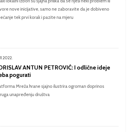
ki lokalni izbori su sjajna prilika da se riješi neki problem ili
vore nove inicijative, samo ne zaboravite da je dobiveno
ećanje tek prvi korak i pazite na mjeru
11.2022.
ORISLAV ANTUN PETROVIĆ: I odlične ideje
reba pogurati
atforma Mreža hrane sjajno ilustrira ogroman doprinos
ruga unapređenju društva