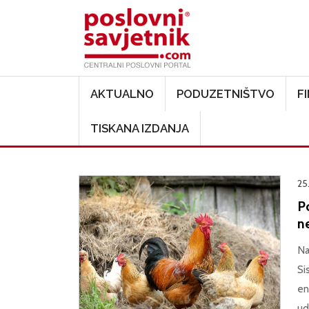
Main navigation
AKTUALNO
PODUZETNIŠTVO
F
TISKANA IZDANJA
25
Po
n
Na
Si
en
ud