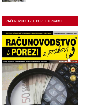
RAČUNOVODSTVO I POREZI U PRAKSI