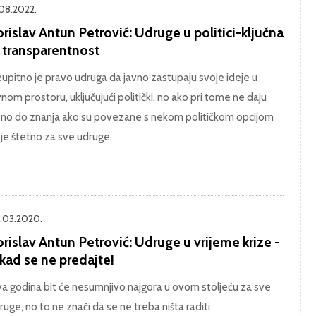
.08.2022.
rislav Antun Petrović: Udruge u politici-ključna
e transparentnost
upitno je pravo udruga da javno zastupaju svoje ideje u
vnom prostoru, uključujući politički, no ako pri tome ne daju
sno do znanja ako su povezane s nekom političkom opcijom
 je štetno za sve udruge.
.03.2020.
rislav Antun Petrović: Udruge u vrijeme krize -
kad se ne predajte!
a godina bit će nesumnjivo najgora u ovom stoljeću za sve
ruge, no to ne znači da se ne treba ništa raditi