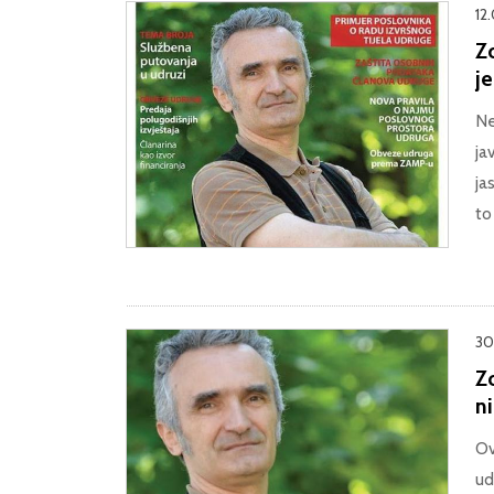
12
Zo
j
Ne
ja
ja
to
30
Zo
ni
Ov
ud