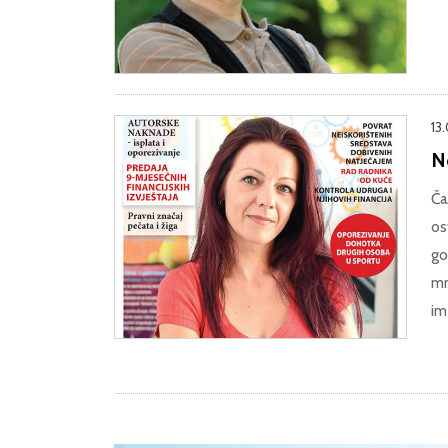
13
No
Ča
os
go
mn
im