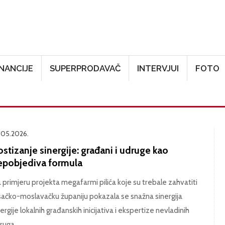
Skoči na glavni sadržaj
INANCIJE
SUPERPRODAVAČ
INTERVJUI
FOTO
.05.2026.
stizanje sinergije: građani i udruge kao
epobjediva formula
 primjeru projekta megafarmi pilića koje su trebale zahvatiti
sačko-moslavačku županiju pokazala se snažna sinergija
ergije lokalnih građanskih inicijativa i ekspertize nevladinih
ruga.