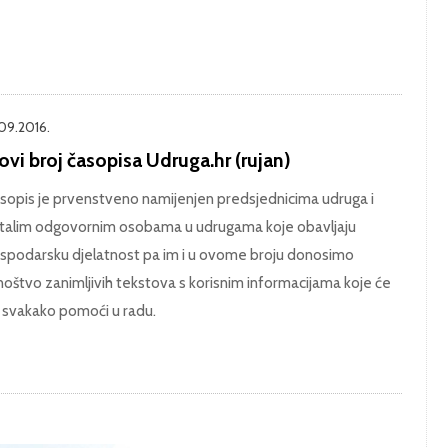
.09.2016.
vi broj časopisa Udruga.hr (rujan)
sopis je prvenstveno namijenjen predsjednicima udruga i
talim odgovornim osobama u udrugama koje obavljaju
spodarsku djelatnost pa im i u ovome broju donosimo
oštvo zanimljivih tekstova s korisnim informacijama koje će
 svakako pomoći u radu.