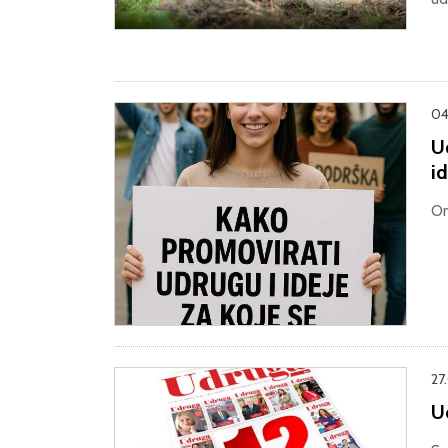
04
U
i
On
27
Ud