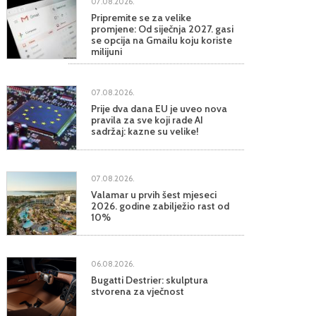
07.08.2026.
Pripremite se za velike
promjene: Od siječnja 2027. gasi
se opcija na Gmailu koju koriste
milijuni
07.08.2026.
Prije dva dana EU je uveo nova
pravila za sve koji rade AI
sadržaj: kazne su velike!
07.08.2026.
Valamar u prvih šest mjeseci
2026. godine zabilježio rast od
10%
06.08.2026.
Bugatti Destrier: skulptura
stvorena za vječnost