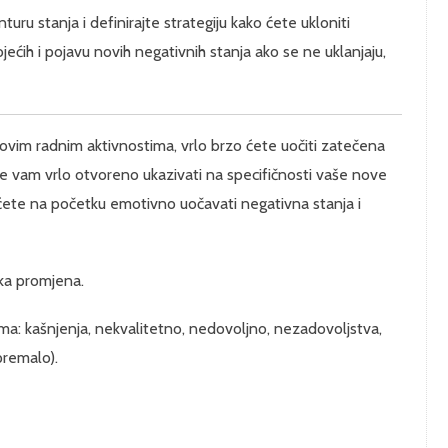
ru stanja i definirajte strategiju kako ćete ukloniti
ćih i pojavu novih negativnih stanja ako se ne uklanjaju,
vim radnim aktivnostima, vrlo brzo ćete uočiti zatečena
i će vam vrlo otvoreno ukazivati na specifičnosti vaše nove
 ćete na početku emotivno uočavati negativna stanja i
ika promjena.
ima: kašnjenja, nekvalitetno, nedovoljno, nezadovoljstva,
premalo).