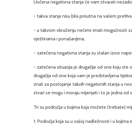
Uočena negativna stanja će vam stvarati nezadovo
- takva stanja nisu bila prisutna na vašem preth
- u takvom okruženju nećete imati mogućnosti za
vještinama i ponašanjima,
- zatečena negativna stanja su stalan izvor napetos
- zatečena situacija je drugačije od one koju ste oč
drugačija od one koja vam je predstavljena tije
znali za postojanje takvih negativnih stanja u nov
stvari se mogu i moraju mijenjati i to je jedna od v
Tri su područja u kojima koja možete (trebate) mi
1. Područja koja su u vašoj nadležnosti i u kojim