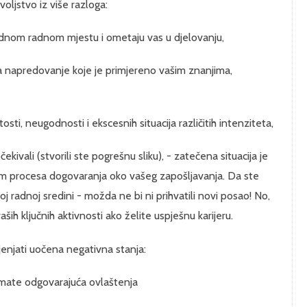
ljstvo iz više razloga:
odnom radnom mjestu i ometaju vas u djelovanju,
 napredovanje koje je primjereno vašim znanjima,
ti, neugodnosti i ekscesnih situacija različitih intenziteta,
ekivali (stvorili ste pogrešnu sliku), - zatečena situacija je
kom procesa dogovaranja oko vašeg zapošljavanja. Da ste
oj radnoj sredini - možda ne bi ni prihvatili novi posao! No,
aših ključnih aktivnosti ako želite uspješnu karijeru.
jenjati uočena negativna stanja:
a imate odgovarajuća ovlaštenja