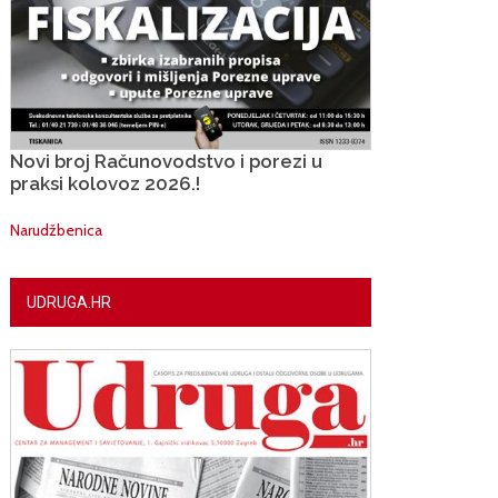
Novi broj Računovodstvo i porezi u
praksi kolovoz 2026.!
Narudžbenica
UDRUGA.HR