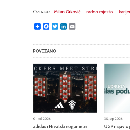
Oznake
Milan Grković
radno mjesto
karije
Share
Facebook
Twitter
LinkedIn
Email
POVEZANO
01, kol, 2026
30, srp, 2026
adidas i Hrvatski nogometni
UGP najavio 