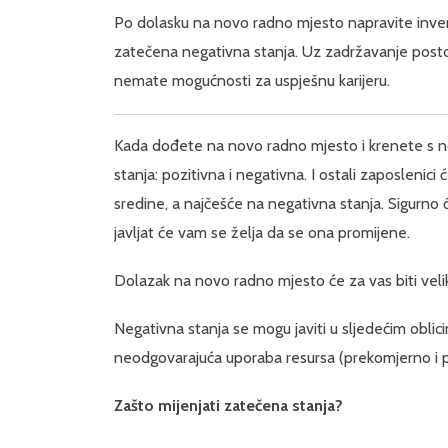
Po dolasku na novo radno mjesto napravite inventu
zatečena negativna stanja. Uz zadržavanje postoje
nemate mogućnosti za uspješnu karijeru.
Kada dođete na novo radno mjesto i krenete s no
stanja: pozitivna i negativna. I ostali zaposlenic
sredine, a najčešće na negativna stanja. Sigurno
javljat će vam se želja da se ona promijene.
Dolazak na novo radno mjesto će za vas biti vel
Negativna stanja se mogu javiti u sljedećim oblic
neodgovarajuća uporaba resursa (prekomjerno i 
Zašto mijenjati zatečena
stanja?