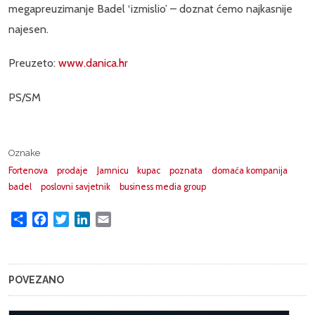
megapreuzimanje Badel ‘izmislio’ – doznat ćemo najkasnije
najesen.
Preuzeto:
www.danica.hr
PS/SM
Oznake
Fortenova
prodaje
Jamnicu
kupac
poznata
domaća kompanija
badel
poslovni savjetnik
business media group
Share
Facebook
Twitter
LinkedIn
Email
POVEZANO