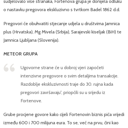
sudjelovalo više stranaka, Fortenova grupa je donijela odluku
o nastavku pregovora ekskluzivno s tvrtkom Badel 1862 d.d.
Pregovori će obuhvatiti stjecanje udjela u društvima Jamnica
plus (Hrvatska), Mg Mivela (Srbija), Sarajevski kiseljak (BiH) te
Jamnica Ljubljana (Slovenija).
METEOR GRUPA
Ugovorne strane će u dobroj vjeri započeti
intenzivne pregovore o svim detaljima transakcije.
Razdoblje ekskluzivnosti traje do 30. rujna kada
pregovori završavaju”, priopćili su u srijedu iz
Fortenove.
Grube procjene govore kako cijeli Fortenovin biznis pića vrijedi
između 600 i 700 milijuna eura. To se, već na prvu, čini kao