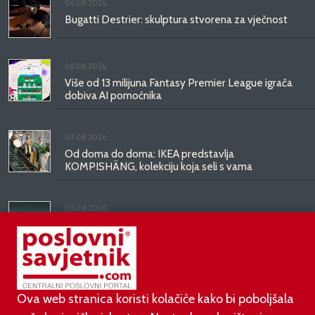
06.08.2026.
Bugatti Destrier: skulptura stvorena za vječnost
06.08.2026.
Više od 13 milijuna Fantasy Premier League igrača
dobiva AI pomoćnika
03.08.2026.
Od doma do doma: IKEA predstavlja
KOMPISHÄNG, kolekciju koja seli s vama
03.08.2026.
Kineski BYD predstavio luksuznu limuzinu veću od
Mercedesove S-klase, obećava domet do 1.000
kilometara
Ova web stranica koristi kolačiće kako bi poboljšala