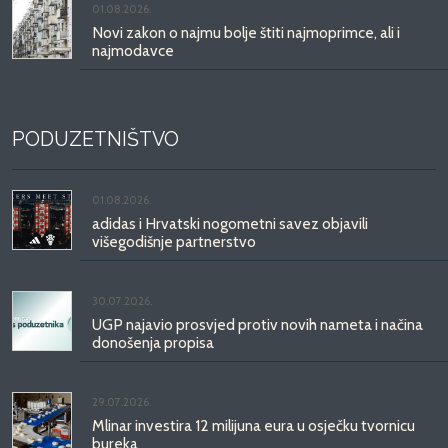
01.08.2026.
Novi zakon o najmu bolje štiti najmoprimce, ali i
najmodavce
PODUZETNIŠTVO
01.08.2026.
adidas i Hrvatski nogometni savez objavili
višegodišnje partnerstvo
30.07.2026.
UGP najavio prosvjed protiv novih nameta i načina
donošenja propisa
29.07.2026.
Mlinar investira 12 milijuna eura u osječku tvornicu
bureka