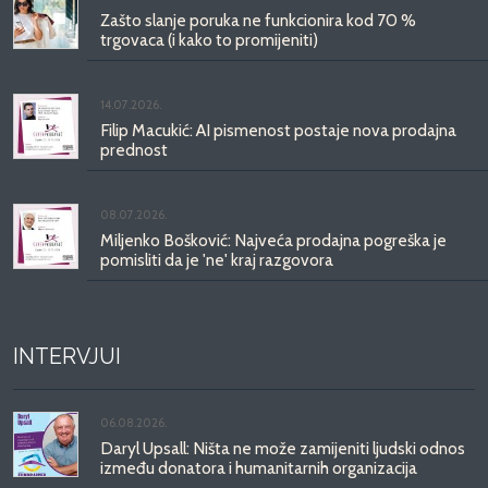
Zašto slanje poruka ne funkcionira kod 70 %
trgovaca (i kako to promijeniti)
14.07.2026.
Filip Macukić: AI pismenost postaje nova prodajna
prednost
08.07.2026.
Miljenko Bošković: Najveća prodajna pogreška je
pomisliti da je 'ne' kraj razgovora
INTERVJUI
06.08.2026.
Daryl Upsall: Ništa ne može zamijeniti ljudski odnos
između donatora i humanitarnih organizacija