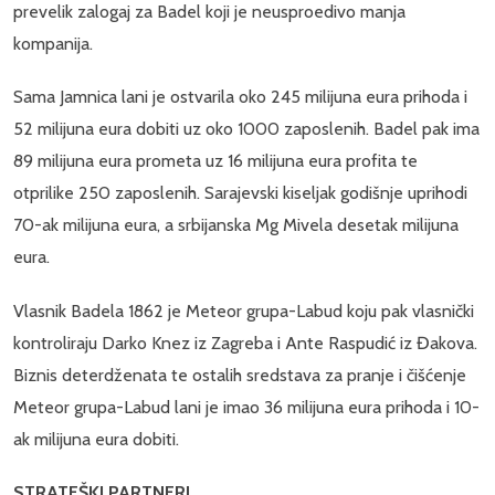
prevelik zalogaj za Badel koji je neusproedivo manja
kompanija.
Sama Jamnica lani je ostvarila oko 245 milijuna eura prihoda i
52 milijuna eura dobiti uz oko 1000 zaposlenih. Badel pak ima
89 milijuna eura prometa uz 16 milijuna eura profita te
otprilike 250 zaposlenih. Sarajevski kiseljak godišnje uprihodi
70-ak milijuna eura, a srbijanska Mg Mivela desetak milijuna
eura.
Vlasnik Badela 1862 je Meteor grupa-Labud koju pak vlasnički
kontroliraju Darko Knez iz Zagreba i Ante Raspudić iz Đakova.
Biznis deterdženata te ostalih sredstava za pranje i čišćenje
Meteor grupa-Labud lani je imao 36 milijuna eura prihoda i 10-
ak milijuna eura dobiti.
STRATEŠKI PARTNERI