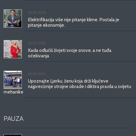
30.07.2026.
Elektrifikacija više nije pitanje klime. Postala je
pitanje ekonomije.
29.07.2026.
Kada odlučiš živjeti svoje snove, a ne tuđa
očekivanja
20.07.2026.
Upoznajte Ljerku, ženu koja drži ključeve
najpreciznije strojne obrade i diktira pravila u svijetu
mehanike
PAUZA