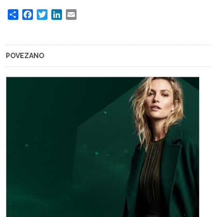
Share
Facebook
Twitter
LinkedIn
Email
POVEZANO