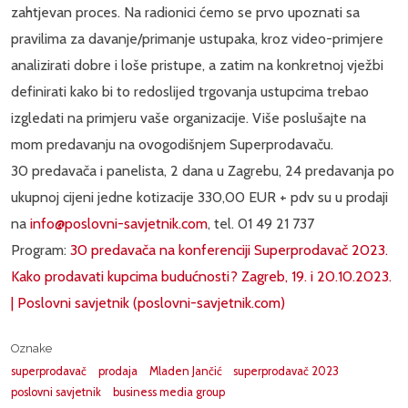
zahtjevan proces. Na radionici ćemo se prvo upoznati sa
pravilima za davanje/primanje ustupaka, kroz video-primjere
analizirati dobre i loše pristupe, a zatim na konkretnoj vježbi
definirati kako bi to redoslijed trgovanja ustupcima trebao
izgledati na primjeru vaše organizacije. Više poslušajte na
mom predavanju na ovogodišnjem Superprodavaču.
30 predavača i panelista, 2 dana u Zagrebu, 24 predavanja po
ukupnoj cijeni jedne kotizacije 330,00 EUR + pdv su u prodaji
na
info@poslovni-savjetnik.com
, tel. 01 49 21 737
Program:
30 predavača na konferenciji Superprodavač 2023.
Kako prodavati kupcima budućnosti? Zagreb, 19. i 20.10.2023.
| Poslovni savjetnik (poslovni-savjetnik.com)
Oznake
superprodavač
prodaja
Mladen Jančić
superprodavač 2023
poslovni savjetnik
business media group