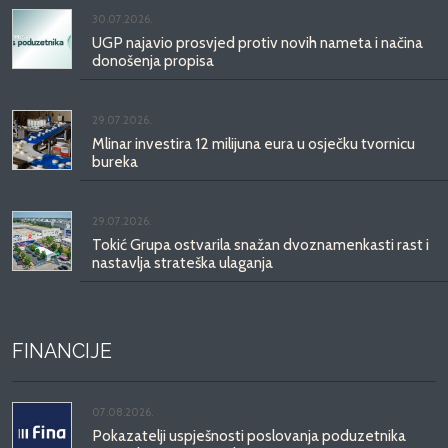
30.07.2026.
UGP najavio prosvjed protiv novih nameta i načina
donošenja propisa
29.07.2026.
Mlinar investira 12 milijuna eura u osječku tvornicu
bureka
29.07.2026.
Tokić Grupa ostvarila snažan dvoznamenkasti rast i
nastavlja strateška ulaganja
FINANCIJE
07.08.2026.
Pokazatelji uspješnosti poslovanja poduzetnika