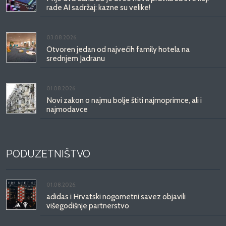
rade AI sadržaj: kazne su velike!
03.08.2026.
Otvoren jedan od najvećih family hotela na
srednjem Jadranu
01.08.2026.
Novi zakon o najmu bolje štiti najmoprimce, ali i
najmodavce
PODUZETNIŠTVO
01.08.2026.
adidas i Hrvatski nogometni savez objavili
višegodišnje partnerstvo