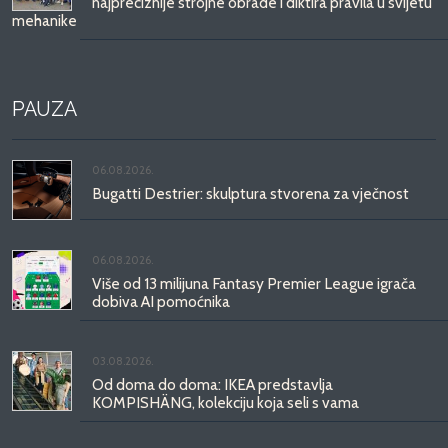
najpreciznije strojne obrade i diktira pravila u svijetu
mehanike
PAUZA
06.08.2026.
Bugatti Destrier: skulptura stvorena za vječnost
06.08.2026.
Više od 13 milijuna Fantasy Premier League igrača
dobiva AI pomoćnika
03.08.2026.
Od doma do doma: IKEA predstavlja
KOMPISHÄNG, kolekciju koja seli s vama