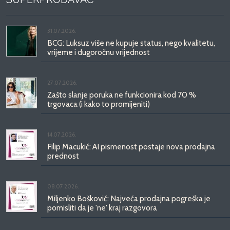
31.07.2026.
BCG: Luksuz više ne kupuje status, nego kvalitetu,
vrijeme i dugoročnu vrijednost
27.07.2026.
Zašto slanje poruka ne funkcionira kod 70 %
trgovaca (i kako to promijeniti)
14.07.2026.
Filip Macukić: AI pismenost postaje nova prodajna
prednost
08.07.2026.
Miljenko Bošković: Najveća prodajna pogreška je
pomisliti da je 'ne' kraj razgovora