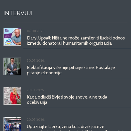
INTERVJUI
06.08.2026.
Daryl Upsall: Ništa ne može zamijeniti ljudski odnos
između donatora i humanitarnih organizacija
30.07.2026.
Elektrifikacija više nije pitanje klime. Postala je
pitanje ekonomije.
29.07.2026.
Kada odlučiš živjeti svoje snove, a ne tuđa
očekivanja
20.07.2026.
Upoznajte Ljerku, ženu koja drži ključeve