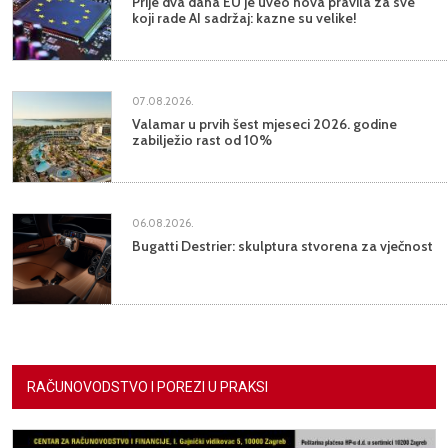
Prije dva dana EU je uveo nova pravila za sve
koji rade AI sadržaj: kazne su velike!
07.08.2026.
Valamar u prvih šest mjeseci 2026. godine
zabilježio rast od 10%
06.08.2026.
Bugatti Destrier: skulptura stvorena za vječnost
RAČUNOVODSTVO I POREZI U PRAKSI