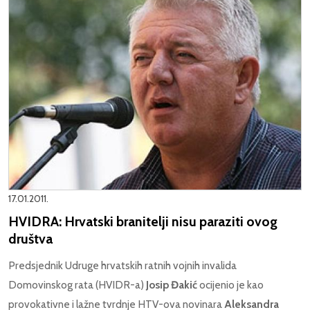
17.01.2011.
HVIDRA: Hrvatski branitelji nisu paraziti ovog
društva
Predsjednik Udruge hrvatskih ratnih vojnih invalida
Domovinskog rata (HVIDR-a)
Josip Đakić
ocijenio je kao
provokativne i lažne tvrdnje HTV-ova novinara
Aleksandra