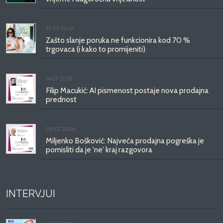
27.07.2026.
Zašto slanje poruka ne funkcionira kod 70 %
trgovaca (i kako to promijeniti)
14.07.2026.
Filip Macukić: AI pismenost postaje nova prodajna
prednost
08.07.2026.
Miljenko Bošković: Najveća prodajna pogreška je
pomisliti da je 'ne' kraj razgovora
INTERVJUI