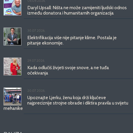
06.08.2026.
Daryl Upsall: Ništa ne može zamijeniti ljudski odnos
između donatora i humanitarnih organizacija
30.07.2026.
Elektrifikacija više nije pitanje klime. Postala je
pitanje ekonomije.
29.07.2026.
Kada odlučiš živjeti svoje snove, a ne tuđa
očekivanja
20.07.2026.
Upoznajte Ljerku, ženu koja drži ključeve
najpreciznije strojne obrade i diktira pravila u svijetu
mehanike