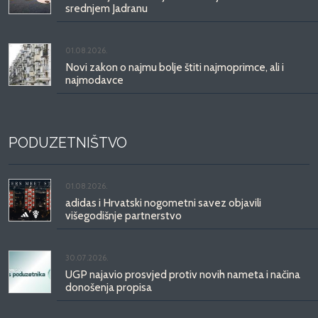
srednjem Jadranu
01.08.2026.
Novi zakon o najmu bolje štiti najmoprimce, ali i
najmodavce
PODUZETNIŠTVO
01.08.2026.
adidas i Hrvatski nogometni savez objavili
višegodišnje partnerstvo
30.07.2026.
UGP najavio prosvjed protiv novih nameta i načina
donošenja propisa