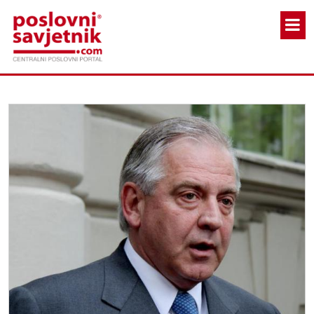
Skoči na glavni sadržaj