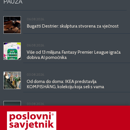
PAUZA
06.08.2026.
Bugatti Destrier: skulptura stvorena za vječnost
06.08.2026.
Više od 13 milijuna Fantasy Premier League igrača
dobiva AI pomoćnika
03.08.2026.
Od doma do doma: IKEA predstavlja
KOMPISHÄNG, kolekciju koja seli s vama
03.08.2026.
Kineski BYD predstavio luksuznu limuzinu veću od
Mercedesove S-klase, obećava domet do 1.000
kilometara