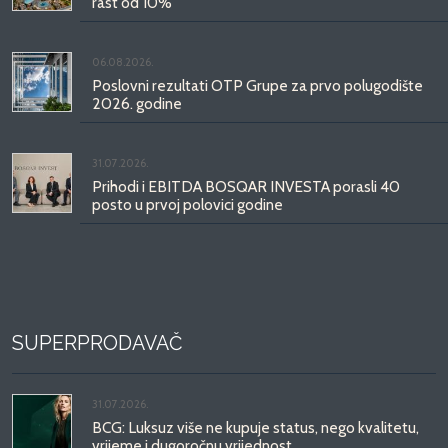
rast od 10%
06.08.2026.
Poslovni rezultati OTP Grupe za prvo polugodište
2026. godine
31.07.2026.
Prihodi i EBITDA BOSQAR INVESTA porasli 40
posto u prvoj polovici godine
SUPERPRODAVAČ
31.07.2026.
BCG: Luksuz više ne kupuje status, nego kvalitetu,
vrijeme i dugoročnu vrijednost