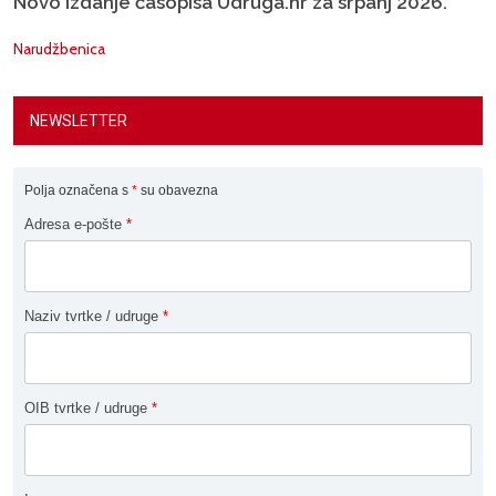
Novo izdanje časopisa Udruga.hr za srpanj 2026.
Narudžbenica
NEWSLETTER
Polja označena s
*
su obavezna
Adresa e-pošte
*
Naziv tvrtke / udruge
*
OIB tvrtke / udruge
*